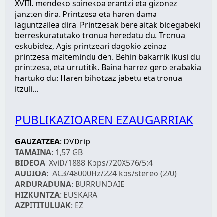
XVIII. mendeko soinekoa erantzi eta gizonez
janzten dira. Printzesa eta haren dama
laguntzailea dira. Printzesak bere aitak bidegabeki
berreskuratutako tronua heredatu du. Tronua,
eskubidez, Agis printzeari dagokio zeinaz
printzesa maitemindu den. Behin bakarrik ikusi du
printzesa, eta urrutitik. Baina harrez gero erabakia
hartuko du: Haren bihotzaz jabetu eta tronua
itzuli...
PUBLIKAZIOAREN EZAUGARRIAK
GAUZATZEA
: DVDrip
TAMAINA
: 1,57 GB
BIDEOA
: XviD/1888 Kbps/720X576/5:4
AUDIOA
: AC3/48000Hz/224 kbs/stereo (2/0)
ARDURADUNA
: BURRUNDAIE
HIZKUNTZA
: EUSKARA
AZPITITULUAK
: EZ