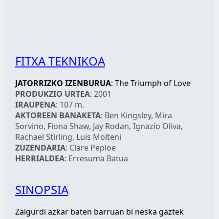
FITXA TEKNIKOA
JATORRIZKO IZENBURUA
: The Triumph of Love
PRODUKZIO URTEA
: 2001
IRAUPENA
: 107 m.
AKTOREEN BANAKETA
: Ben Kingsley, Mira
Sorvino, Fiona Shaw, Jay Rodan, Ignazio Oliva,
Rachael Stirling, Luis Molteni
ZUZENDARIA
: Clare Peploe
HERRIALDEA
: Erresuma Batua
SINOPSIA
Zalgurdi azkar baten barruan bi neska gaztek