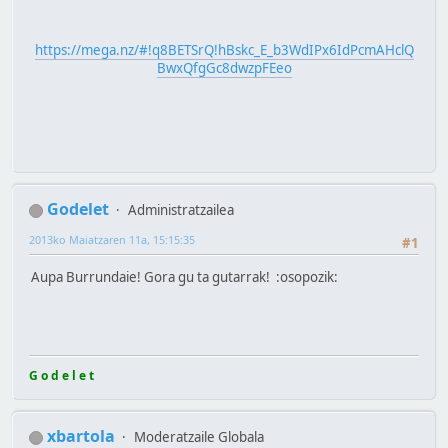
https://mega.nz/#!q8BETSrQ!hBskc_E_b3WdIPx6IdPcmAHclQ
BwxQfgGc8dwzpFEeo
Godelet
Administratzailea
2013ko Maiatzaren 11a, 15:15:35
#1
Aupa Burrundaie! Gora gu ta gutarrak! :osopozik:
G o d e l e t
xbartola
Moderatzaile Globala