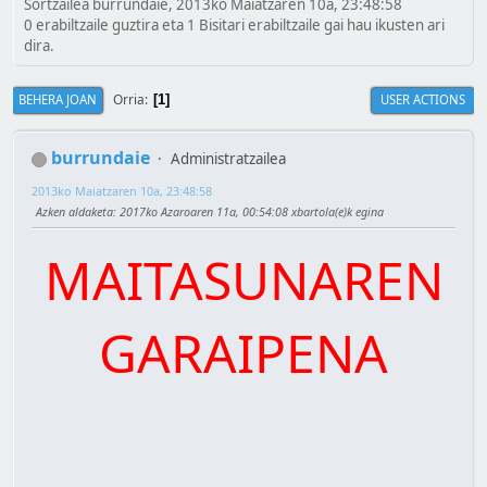
Sortzailea burrundaie, 2013ko Maiatzaren 10a, 23:48:58
0 erabiltzaile guztira eta 1 Bisitari erabiltzaile gai hau ikusten ari
dira.
Orria
BEHERA JOAN
USER ACTIONS
1
burrundaie
Administratzailea
2013ko Maiatzaren 10a, 23:48:58
Azken aldaketa
: 2017ko Azaroaren 11a, 00:54:08 xbartola(e)k egina
MAITASUNAREN
GARAIPENA