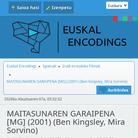
Saioa hasi
Izenpetu
Euskal Encodings
Igoerak
Irudi errealeko Filmak
►
►
►
MAITASUNAREN GARAIPENA [MG] (2001) (Ben Kingsley, Mira Sorvino)
Aurkibidea
2026ko Abuztuaren 07a, 05:32:32
MAITASUNAREN GARAIPENA
[MG] (2001) (Ben Kingsley, Mira
Sorvino)