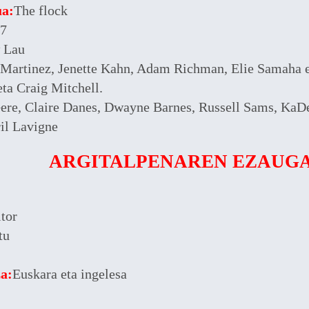
ua:
The flock
7
 Lau
 Martinez, Jenette Kahn, Adam Richman, Elie Samaha 
ta Craig Mitchell.
ere, Claire Danes, Dwayne Barnes, Russell Sams, KaDee
il Lavigne
ARGITALPENAREN EZAUG
tor
tu
a:
Euskara eta ingelesa