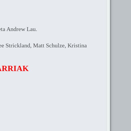
eta Andrew Lau.
 Strickland, Matt Schulze, Kristina
ARRIAK