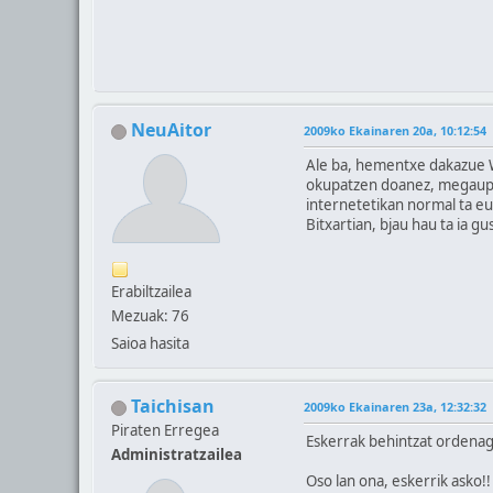
NeuAitor
2009ko Ekainaren 20a, 10:12:54
Ale ba, hementxe dakazue We
okupatzen doanez, megaupl
internetetikan normal ta eus
Bitxartian, bjau hau ta ia gu
Erabiltzailea
Mezuak: 76
Saioa hasita
Taichisan
2009ko Ekainaren 23a, 12:32:32
Piraten Erregea
Eskerrak behintzat ordenag
Administratzailea
Oso lan ona, eskerrik asko!!