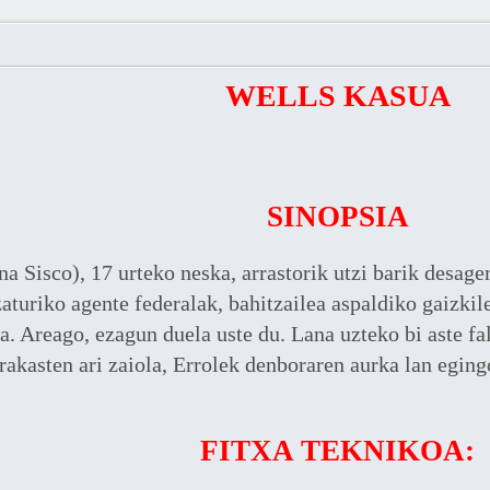
WELLS KASUA
SINOPSIA
na Sisco), 17 urteko neska, arrastorik utzi barik desage
aturiko agente federalak, bahitzailea aspaldiko gaizkil
. Areago, ezagun duela uste du. Lana uzteko bi aste fal
irakasten ari zaiola, Errolek denboraren aurka lan egin
FITXA TEKNIKOA: