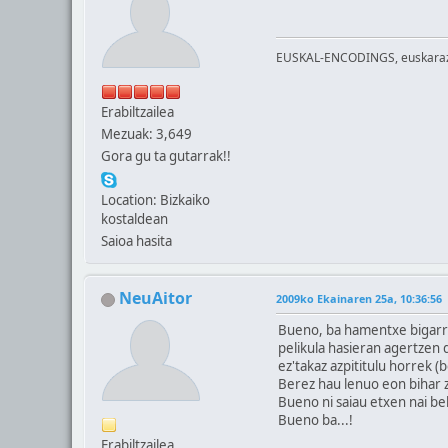
EUSKAL-ENCODINGS, euskaraz b
Erabiltzailea
Mezuak: 3,649
Gora gu ta gutarrak!!
Location: Bizkaiko
kostaldean
Saioa hasita
NeuAitor
2009ko Ekainaren 25a, 10:36:56
Bueno, ba hamentxe bigarren
pelikula hasieran agertzen 
ez'takaz azpititulu horrek 
Berez hau lenuo eon bihar z
Bueno ni saiau etxen nai beh
Bueno ba...!
Erabiltzailea