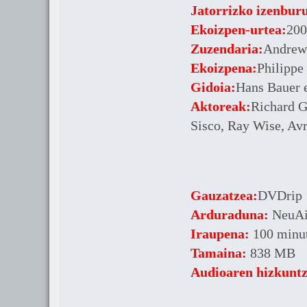
Jatorrizko izenbur
Ekoizpen-urtea:
200
Zuzendaria:
Andrew
Ekoizpena:
Philippe
Gidoia:
Hans Bauer e
Aktoreak:
Richard G
Sisco, Ray Wise, Avr
Gauzatzea:
DVDrip
Arduraduna:
NeuAi
Iraupena:
100 minu
Tamaina:
838 MB
Audioaren hizkuntz