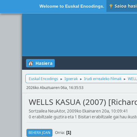
Saioa hasi
Welcome to
Euskal Encodings
.
Hasiera
Euskal Encodings
Igoerak
Irudi errealeko Filmak
WELL
►
►
►
2026ko Abuztuaren 06a, 16:35:53
WELLS KASUA (2007) [Richar
Sortzailea NeuAitor, 2009ko Ekainaren 20a, 10:09:41
0 erabiltzaile guztira eta 1 Bisitari erabiltzaile gai hau ikust
Orria
BEHERA JOAN
1