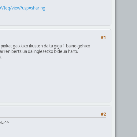
kVIeq/view?usp=sharing
#1
ixkat gaixkixo ikusten da ta giga 1 baino gehixo
ren bertsiua da inglesezko bideua hartu
u.
#2
ela^^