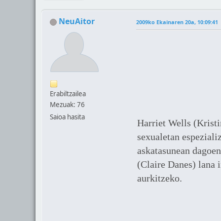
NeuAitor
2009ko Ekainaren 20a, 10:09:41
Erabiltzailea
Mezuak: 76
Saioa hasita
Harriet Wells (Kristi
sexualetan espezializ
askatasunean dagoena
(Claire Danes) lana 
aurkitzeko.