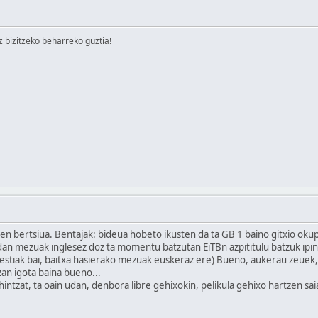
izitzeko beharreko guztia!
 bertsiua. Bentajak: bideua hobeto ikusten da ta GB 1 baino gitxio okup
dan mezuak inglesez doz ta momentu batzutan EiTBn azpititulu batzuk ipin
(bestiak bai, baitxa hasierako mezuak euskeraz ere) Bueno, aukerau zeuek, 
an igota baina bueno...
intzat, ta oain udan, denbora libre gehixokin, pelikula gehixo hartzen sai