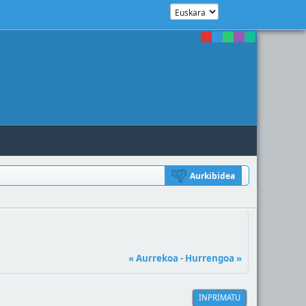
Aurkibidea
« Aurrekoa
-
Hurrengoa »
INPRIMATU