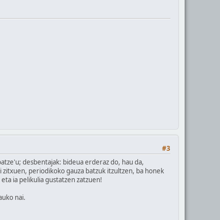
#3
atze'u; desbentajak: bideua erderaz do, hau da,
i zitxuen, periodikoko gauza batzuk itzultzen, ba honek
eta ia pelikulia gustatzen zatzuen!
auko nai.