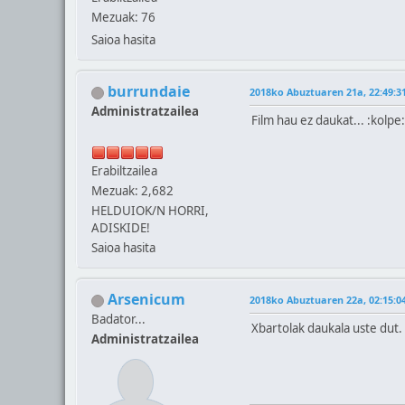
Mezuak: 76
Saioa hasita
burrundaie
2018ko Abuztuaren 21a, 22:49:3
Administratzailea
Film hau ez daukat... :kolpe:
Erabiltzailea
Mezuak: 2,682
HELDUIOK/N HORRI,
ADISKIDE!
Saioa hasita
Arsenicum
2018ko Abuztuaren 22a, 02:15:0
Badator...
Xbartolak daukala uste dut.
Administratzailea