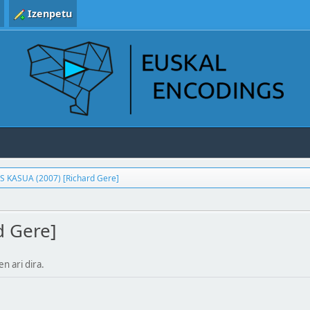
Izenpetu
S KASUA (2007) [Richard Gere]
d Gere]
en ari dira.