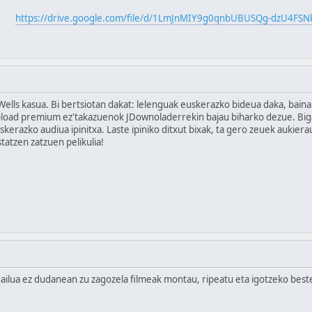
https://drive.google.com/file/d/1LmJnMIY9g0qnbUBUSQg-dzU4FSN
lls kasua. Bi bertsiotan dakat: lelenguak euskerazko bideua daka, baina p
oad premium ez'takazuenok JDownoladerrekin bajau biharko dezue. Bigar
kerazko audiua ipinitxa. Laste ipiniko ditxut bixak, ta gero zeuek aukiera
statzen zatzuen pelikulia!
ailua ez dudanean zu zagozela filmeak montau, ripeatu eta igotzeko best