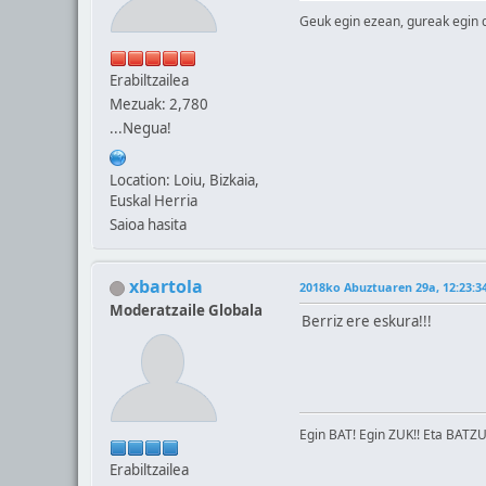
Geuk egin ezean, gureak egin 
Erabiltzailea
Mezuak: 2,780
...Negua!
Location: Loiu, Bizkaia,
Euskal Herria
Saioa hasita
xbartola
2018ko Abuztuaren 29a, 12:23:3
Moderatzaile Globala
Berriz ere eskura!!!
Egin BAT! Egin ZUK!! Eta BATZU
Erabiltzailea