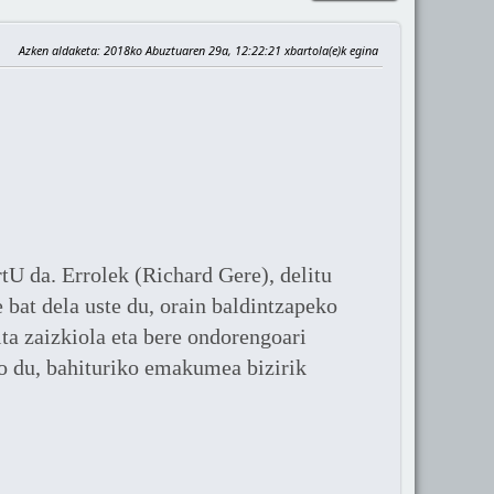
Azken aldaketa
: 2018ko Abuztuaren 29a, 12:22:21 xbartola(e)k egina
rtU da. Errolek (Richard Gere), delitu
e bat dela uste du, orain baldintzapeko
ta zaizkiola eta bere ondorengoari
go du, bahituriko emakumea bizirik