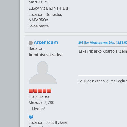
Mezuak: 591
EuSkArAz BiZi NaHi DuT
Location: Donostia,
NAFARROA
Saioa hasita
Arsenicum
2018ko Abuztuaren 29a, 12:33:0
Badator...
Eskerrik asko Xbartola! Zei
Administratzailea
Geuk egin ezean, gureak egin 
Erabiltzailea
Mezuak: 2,780
...Negua!
Location: Loiu, Bizkaia,