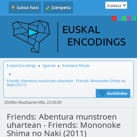
Saioa hasi
Izenpetu
Euskal Encodings
Igoerak
Animazio filmak
►
►
►
Friends: Abentura munstroen uhartean - Friends: Mononoke Shima no
Naki (2011)
Aurkibidea
2026ko Abuztuaren 08a, 22:26:09
Friends: Abentura munstroen
uhartean - Friends: Mononoke
Shima no Naki (2011)