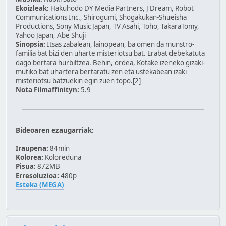
Ekoizleak:
Hakuhodo DY Media Partners, J Dream, Robot
Communications Inc., Shirogumi, Shogakukan-Shueisha
Productions, Sony Music Japan, TV Asahi, Toho, TakaraTomy,
Yahoo Japan, Abe Shuji
Sinopsia:
Itsas zabalean, lainopean, ba omen da munstro-
familia bat bizi den uharte misteriotsu bat. Erabat debekatuta
dago bertara hurbiltzea. Behin, ordea, Kotake izeneko gizaki-
mutiko bat uhartera bertaratu zen eta ustekabean izaki
misteriotsu batzuekin egin zuen topo.[2]
Nota Filmaffinityn:
5.9
Bideoaren ezaugarriak:
Iraupena:
84min
Kolorea:
Koloreduna
Pisua:
872MB
Erresoluzioa:
480p
Esteka (MEGA)