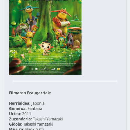
Filmaren Ezaugarriak:
Herrialdea:
Japonia
Generoa:
Fantasia
Urtea:
2011
Zuzendaria:
Takashi Yamazaki
Gidoia:
Takashi Yamazaki
Musika:
Naoki Sato