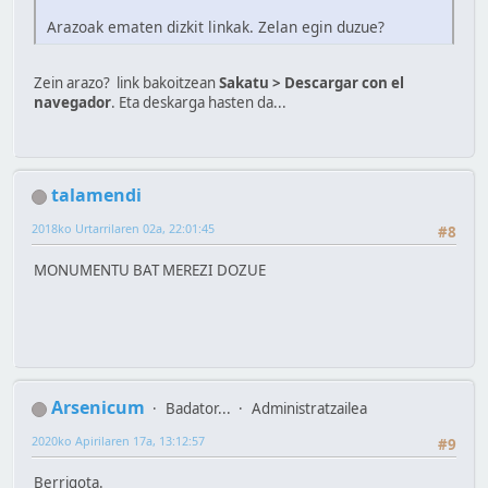
Arazoak ematen dizkit linkak. Zelan egin duzue?
Zein arazo? link bakoitzean
Sakatu > Descargar con el
navegador
. Eta deskarga hasten da...
talamendi
2018ko Urtarrilaren 02a, 22:01:45
#8
MONUMENTU BAT MEREZI DOZUE
Arsenicum
Badator...
Administratzailea
2020ko Apirilaren 17a, 13:12:57
#9
Berrigota.