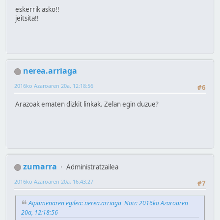
eskerrik asko!!
jeitsita!!
nerea.arriaga
2016ko Azaroaren 20a, 12:18:56
#6
Arazoak ematen dizkit linkak. Zelan egin duzue?
zumarra
Administratzailea
2016ko Azaroaren 20a, 16:43:27
#7
Aipamenaren egilea: nerea.arriaga Noiz: 2016ko Azaroaren
20a, 12:18:56