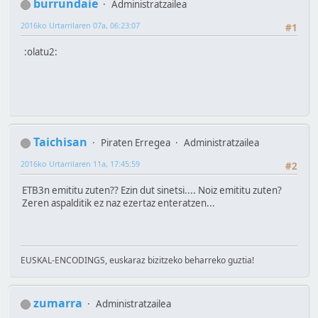
burrundaie
Administratzailea
2016ko Urtarrilaren 07a, 06:23:07
#1
:olatu2:
Taichisan
Piraten Erregea
Administratzailea
2016ko Urtarrilaren 11a, 17:45:59
#2
ETB3n emititu zuten?? Ezin dut sinetsi.... Noiz emititu zuten?
Zeren aspalditik ez naz ezertaz enteratzen...
EUSKAL-ENCODINGS, euskaraz bizitzeko beharreko guztia!
zumarra
Administratzailea