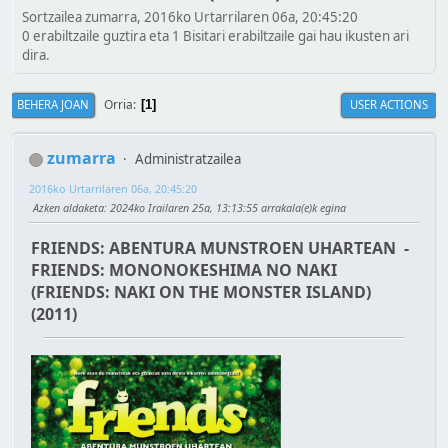
Sortzailea zumarra, 2016ko Urtarrilaren 06a, 20:45:20
0 erabiltzaile guztira eta 1 Bisitari erabiltzaile gai hau ikusten ari
dira.
Orria
BEHERA JOAN
USER ACTIONS
1
zumarra
Administratzailea
2016ko Urtarrilaren 06a, 20:45:20
Azken aldaketa
: 2024ko Irailaren 25a, 13:13:55 arrakala(e)k egina
FRIENDS: ABENTURA MUNSTROEN UHARTEAN -
FRIENDS: MONONOKESHIMA NO NAKI
(FRIENDS: NAKI ON THE MONSTER ISLAND)
(2011)