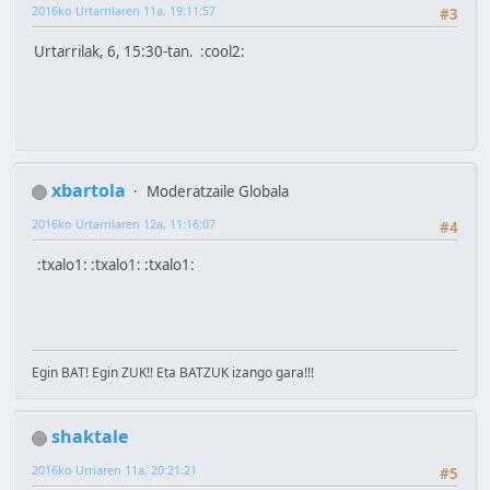
2016ko Urtarrilaren 11a, 19:11:57
#3
Urtarrilak, 6, 15:30-tan. :cool2:
xbartola
Moderatzaile Globala
2016ko Urtarrilaren 12a, 11:16:07
#4
:txalo1: :txalo1: :txalo1:
Egin BAT! Egin ZUK!! Eta BATZUK izango gara!!!
shaktale
2016ko Urriaren 11a, 20:21:21
#5