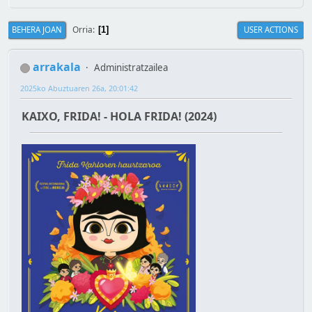
Orria
BEHERA JOAN
USER ACTIONS
1
arrakala
Administratzailea
2025ko Abuztuaren 26a, 20:01:42
KAIXO, FRIDA! - HOLA FRIDA! (2024)