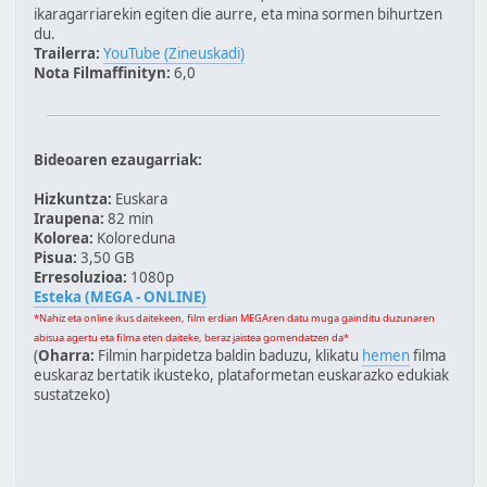
ikaragarriarekin egiten die aurre, eta mina sormen bihurtzen
du.
Trailerra:
YouTube (Zineuskadi)
Nota Filmaffinityn:
6,0
Bideoaren ezaugarriak:
Hizkuntza:
Euskara
Iraupena:
82 min
Kolorea:
Koloreduna
Pisua:
3,50 GB
Erresoluzioa:
1080p
Esteka (MEGA - ONLINE)
*Nahiz eta online ikus daitekeen, film erdian MEGAren datu muga gainditu duzunaren
abisua agertu eta filma eten daiteke, beraz jaistea gomendatzen da*
(
Oharra:
Filmin harpidetza baldin baduzu, klikatu
hemen
filma
euskaraz bertatik ikusteko, plataformetan euskarazko edukiak
sustatzeko)