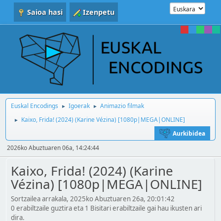
Saioa hasi
Izenpetu
Euskal Encodings
Igoerak
Animazio filmak
►
►
Kaixo, Frida! (2024) (Karine Vézina) [1080p|MEGA|ONLINE]
►
Aurkibidea
2026ko Abuztuaren 06a, 14:24:44
Kaixo, Frida! (2024) (Karine
Vézina) [1080p|MEGA|ONLINE]
Sortzailea arrakala, 2025ko Abuztuaren 26a, 20:01:42
0 erabiltzaile guztira eta 1 Bisitari erabiltzaile gai hau ikusten ari
dira.