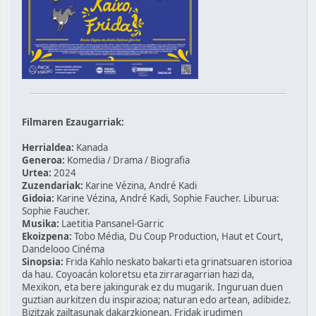
Filmaren Ezaugarriak:
Herrialdea:
Kanada
Generoa:
Komedia / Drama / Biografia
Urtea:
2024
Zuzendariak:
Karine Vézina, André Kadi
Gidoia:
Karine Vézina, André Kadi, Sophie Faucher. Liburua:
Sophie Faucher.
Musika:
Laetitia Pansanel-Garric
Ekoizpena:
Tobo Média, Du Coup Production, Haut et Court,
Dandelooo Cinéma
Sinopsia:
Frida Kahlo neskato bakarti eta grinatsuaren istorioa
da hau. Coyoacán koloretsu eta zirraragarrian hazi da,
Mexikon, eta bere jakingurak ez du mugarik. Inguruan duen
guztian aurkitzen du inspirazioa; naturan edo artean, adibidez.
Bizitzak zailtasunak dakarzkionean, Fridak irudimen