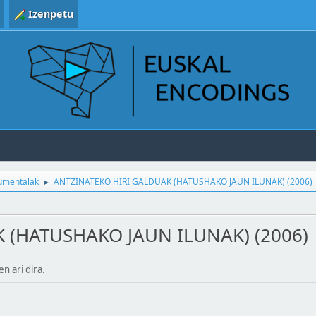
Izenpetu
kumentalak
ANTZINATEKO HIRI GALDUAK (HATUSHAKO JAUN ILUNAK) (2006)
►
 (HATUSHAKO JAUN ILUNAK) (2006)
en ari dira.