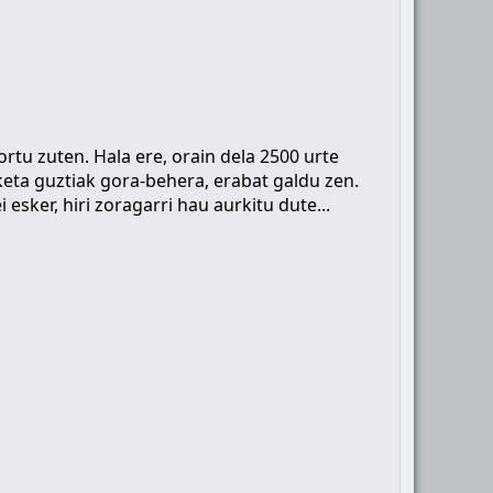
sortu zuten. Hala ere, orain dela 2500 urte
keta guztiak gora-behera, erabat galdu zen.
ker, hiri zoragarri hau aurkitu dute...