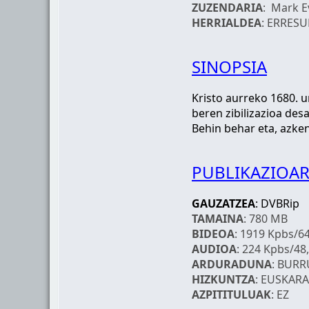
ZUZENDARIA
: Mark E
HERRIALDEA
: ERRES
SINOPSIA
Kristo aurreko 1680. ur
beren zibilizazioa des
Behin behar eta, azken
PUBLIKAZIOAR
GAUZATZEA
: DVBRip
TAMAINA
: 780 MB
BIDEOA
: 1919 Kpbs/6
AUDIOA
: 224 Kpbs/48,
ARDURADUNA
: BUR
HIZKUNTZA
: EUSKARA
AZPITITULUAK
: EZ