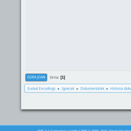
Orria
GORA JOAN
1
Euskal Encodings
Igoerak
Dokumentalak
Historia do
►
►
►