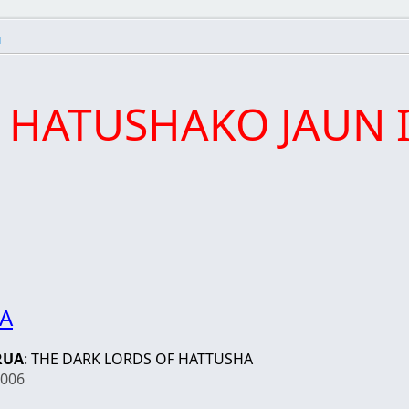
1
HATUSHAKO JAUN 
OA
RUA
: THE DARK LORDS OF HATTUSHA
2006