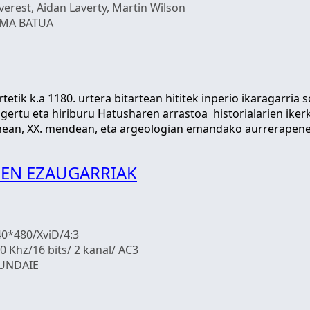
verest, Aidan Laverty, Martin Wilson
UMA BATUA
tetik k.a 1180. urtera bitartean hititek inperio ikaragarria 
agertu eta hiriburu Hatusharen arrastoa historialarien iker
ean, XX. mendean, eta argeologian emandako aurrerapenei es
EN EZAUGARRIAK
40*480/XviD/4:3
0 Khz/16 bits/ 2 kanal/ AC3
RUNDAIE