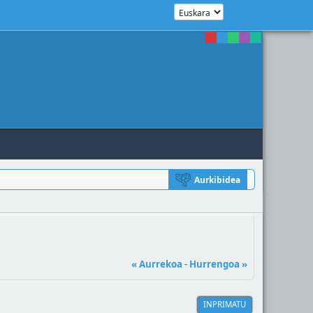
Aurkibidea
« Aurrekoa
-
Hurrengoa »
INPRIMATU