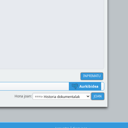
INPRIMATU
Aurkibidea
Hona joan