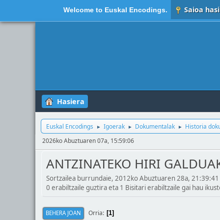
Saioa hasi
Welcome to
Euskal Encodings
.
Hasiera
Euskal Encodings
Igoerak
Dokumentalak
Historia do
►
►
►
2026ko Abuztuaren 07a, 15:59:06
ANTZINATEKO HIRI GALDUAK
Sortzailea burrundaie, 2012ko Abuztuaren 28a, 21:39:41
0 erabiltzaile guztira eta 1 Bisitari erabiltzaile gai hau ikust
Orria
BEHERA JOAN
1