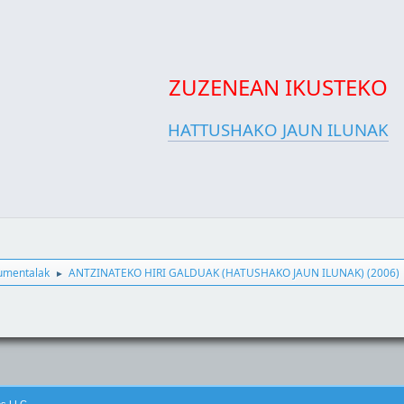
ZUZENEAN IKUSTEKO
HATTUSHAKO JAUN ILUNAK
kumentalak
ANTZINATEKO HIRI GALDUAK (HATUSHAKO JAUN ILUNAK) (2006)
►