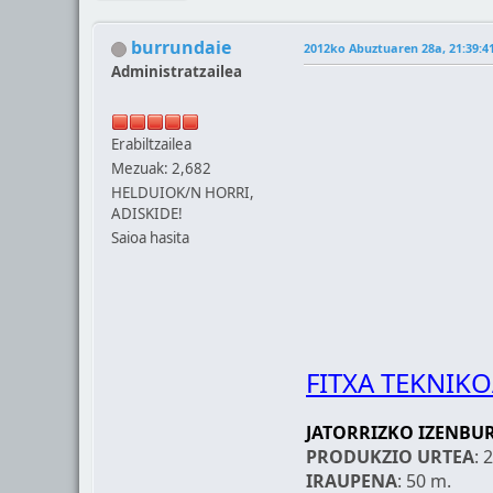
burrundaie
2012ko Abuztuaren 28a, 21:39:4
Administratzailea
Erabiltzailea
Mezuak: 2,682
HELDUIOK/N HORRI,
ADISKIDE!
Saioa hasita
FITXA TEKNIK
JATORRIZKO IZENBU
PRODUKZIO URTEA
: 
IRAUPENA
: 50 m.