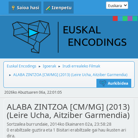
Saioa hasi
Izenpetu
Euskal Encodings
Igoerak
Irudi errealeko Filmak
►
►
ALABA ZINTZOA [CM/MG] (2013) (Leire Ucha, Aitziber Garmendia)
►
Aurkibidea
2026ko Abuztuaren 06a, 22:01:05
ALABA ZINTZOA [CM/MG] (2013)
(Leire Ucha, Aitziber Garmendia)
Sortzailea burrundaie, 2014ko Ekainaren 02a, 23:58:28
0 erabiltzaile guztira eta 1 Bisitari erabiltzaile gai hau ikusten ari
dira.