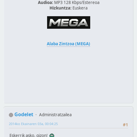
Audioa:
MP3 128 Kbps/Estereoa
Hizkuntza:
Euskera
Alaba Zintzoa (MEGA)
Godelet
Administratzailea
2014ko Ekainaren 03a, 00:04:25
#1
Eskerrik asko, gizon!