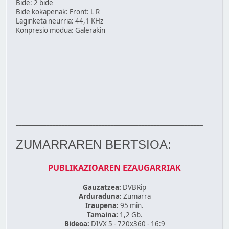
Bide: 2 bide
Bide kokapenak: Front: L R
Laginketa neurria: 44,1 KHz
Konpresio modua: Galerakin
_____________________________________________________________
ZUMARRAREN BERTSIOA:
PUBLIKAZIOAREN EZAUGARRIAK
Gauzatzea:
DVBRip
Arduraduna:
Zumarra
Iraupena:
95 min.
Tamaina:
1,2 Gb.
Bideoa:
DIVX 5 - 720x360 - 16:9