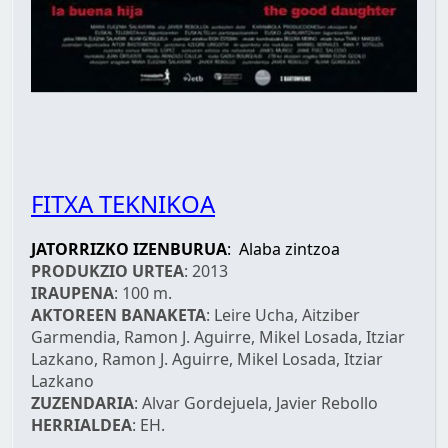
FITXA TEKNIKOA
JATORRIZKO IZENBURUA
: Alaba zintzoa
PRODUKZIO URTEA
: 2013
IRAUPENA
: 100 m.
AKTOREEN BANAKETA
: Leire Ucha, Aitziber
Garmendia, Ramon J. Aguirre, Mikel Losada, Itziar
Lazkano, Ramon J. Aguirre, Mikel Losada, Itziar
Lazkano
ZUZENDARIA
: Alvar Gordejuela, Javier Rebollo
HERRIALDEA
: EH.