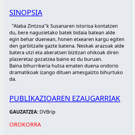
SINOPSIA
"Alaba Zintzoa"k Susanaren istorioa kontatzen
du, bere nagusietako batek bidaia batean alde
egin behar duenean, honen etxearen kargu egiten
den garbitzaile gazte batena. Neskak arazoak alde
batera utzi eta aberatsen bizitzan ohikoak diren
plazeretaz gozatzea baino ez du buruan.
Baina bihurrikeria hutsa ematen duena ondorio
dramatikoak izango dituen amesgaizto bihurtuko
da.
PUBLIKAZIOAREN EZAUGARRIAK
GAUZATZEA
: DVBrip
OROKORRA