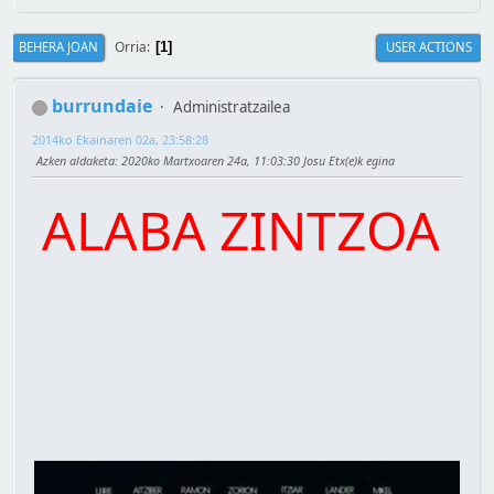
Orria
BEHERA JOAN
USER ACTIONS
1
burrundaie
Administratzailea
2014ko Ekainaren 02a, 23:58:28
Azken aldaketa
: 2020ko Martxoaren 24a, 11:03:30 Josu Etx(e)k egina
ALABA ZINTZOA