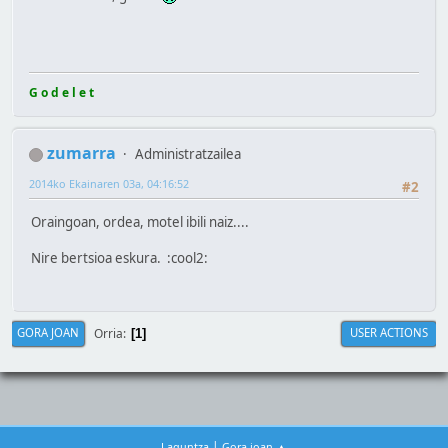
G o d e l e t
zumarra
Administratzailea
2014ko Ekainaren 03a, 04:16:52
#2
Oraingoan, ordea, motel ibili naiz....
Nire bertsioa eskura. :cool2:
Orria
GORA JOAN
USER ACTIONS
1
|
Laguntza
Gora joan ▲