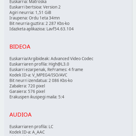
Euskarria: Matroska
Euskarri bertsioa: Version 2
Agiri neurria: 1,51 GiB
Iraupena: Ordu 1eta 34mn
Bit neurria guztira: 2 287 Kbs-ko
Idazketa aplikazioa: Lavf54.63.104
BIDEOA
Euskarria/Argibideak: Advanced Video Codec
Euskarriaren profila: High@L3.0
Euskarri ezarpenak, ReFrames: 4 frame
Kodek ID-a: V_MPEG4/ISO/AVC
Bit neurri izendatua: 2 086 Kbs-ko
Zabalera: 720 pixel
Garaiera: 576 pixel
Erakuspen ikuspegi maila: 5:4
AUDIOA
Euskarriaren profila: LC
Kodek ID-a: A_AAC