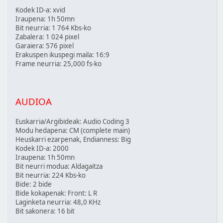
Kodek ID-a: xvid
Iraupena: 1h 50mn
Bit neurria: 1 764 Kbs-ko
Zabalera: 1 024 pixel
Garaiera: 576 pixel
Erakuspen ikuspegi maila: 16:9
Frame neurria: 25,000 fs-ko
AUDIOA
Euskarria/Argibideak: Audio Coding 3
Modu hedapena: CM (complete main)
Heuskarri ezarpenak, Endianness: Big
Kodek ID-a: 2000
Iraupena: 1h 50mn
Bit neurri modua: Aldagaitza
Bit neurria: 224 Kbs-ko
Bide: 2 bide
Bide kokapenak: Front: L R
Laginketa neurria: 48,0 KHz
Bit sakonera: 16 bit