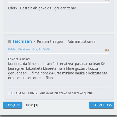
Ederki. Beste biak igoko ditu gauean zehar...
Taichisan
Piraten Erregea
Administratzailea
2014ko Otsailaren 04a, 11:06:49
#4
Eskerrik asko!
Kuriosoa da filme hau orain "estrenatzea" pasadan urtean Kiko
Jauregiren bikoizketa klaseetan ia ia filme guztia bikoiztu
genuenean.... filme honek 4 urte minimo dauka bikoiztuta eta
orain emititzen dute.... flipo...
EUSKAL-ENCODINGS, euskaraz bizitzeko beharreko guztia!
Orria
GORA JOAN
USER ACTIONS
1