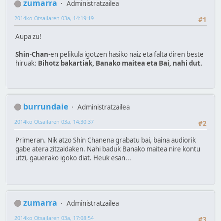
zumarra
Administratzailea
2014ko Otsailaren 03a, 14:19:19
#1
Aupa zu!
Shin-Chan
-en pelikula igotzen hasiko naiz eta falta diren beste
hiruak:
Bihotz bakartiak, Banako maitea eta Bai, nahi dut.
burrundaie
Administratzailea
2014ko Otsailaren 03a, 14:30:37
#2
Primeran. Nik atzo Shin Chanena grabatu bai, baina audiorik
gabe atera zitzaidaken. Nahi baduk Banako maitea nire kontu
utzi, gauerako igoko diat. Heuk esan...
zumarra
Administratzailea
2014ko Otsailaren 03a, 17:08:54
#3