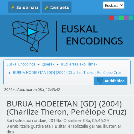
Saioa hasi
Izenpetu
Euskal Encodings
Igoerak
Irudi errealeko Filmak
►
►
BURUA HODEIETAN [GD] (2004) (Charlize Theron, Penélope Cruz)
►
Aurkibidea
2026ko Abuztuaren 08a, 12:43:42
BURUA HODEIETAN [GD] (2004)
(Charlize Theron, Penélope Cruz)
Sortzailea burrundaie, 2014ko Otsailaren 03a, 06:46:29
0 erabiltzaile guztira eta 1 Bisitari erabiltzaile gai hau ikusten ari
dira.