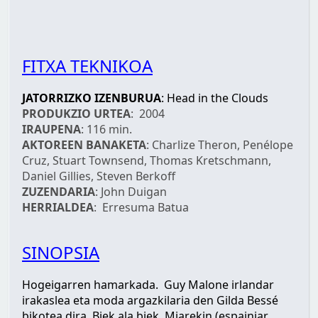
FITXA TEKNIKOA
JATORRIZKO IZENBURUA
: Head in the Clouds
PRODUKZIO URTEA
: 2004
IRAUPENA
: 116 min.
AKTOREEN BANAKETA
: Charlize Theron, Penélope
Cruz, Stuart Townsend, Thomas Kretschmann,
Daniel Gillies, Steven Berkoff
ZUZENDARIA
: John Duigan
HERRIALDEA
: Erresuma Batua
SINOPSIA
Hogeigarren hamarkada. Guy Malone irlandar
irakaslea eta moda argazkilaria den Gilda Bessé
bikotea dira. Biek ala biek, Miarekin (espainiar