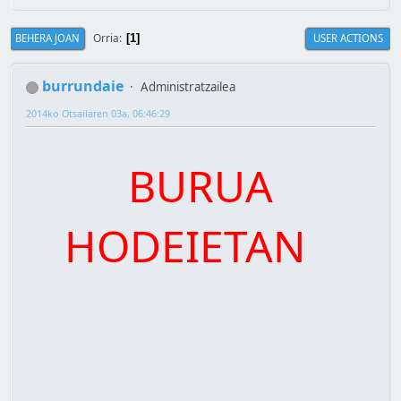
Orria
BEHERA JOAN
USER ACTIONS
1
burrundaie
Administratzailea
2014ko Otsailaren 03a, 06:46:29
BURUA
HODEIETAN