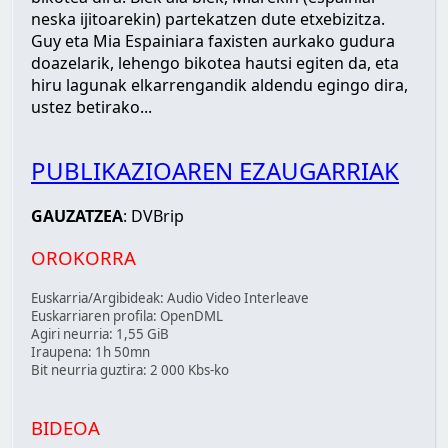
neska ijitoarekin) partekatzen dute etxebizitza.
Guy eta Mia Espainiara faxisten aurkako gudura
doazelarik, lehengo bikotea hautsi egiten da, eta
hiru lagunak elkarrengandik aldendu egingo dira,
ustez betirako...
PUBLIKAZIOAREN EZAUGARRIAK
GAUZATZEA
: DVBrip
OROKORRA
Euskarria/Argibideak: Audio Video Interleave
Euskarriaren profila: OpenDML
Agiri neurria: 1,55 GiB
Iraupena: 1h 50mn
Bit neurria guztira: 2 000 Kbs-ko
BIDEOA