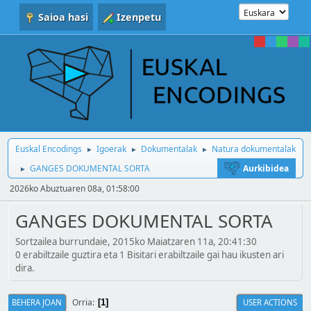
Saioa hasi
Izenpetu
Euskal Encodings
Igoerak
Dokumentalak
Natura dokumentalak
►
►
►
GANGES DOKUMENTAL SORTA
Aurkibidea
►
2026ko Abuztuaren 08a, 01:58:00
GANGES DOKUMENTAL SORTA
Sortzailea burrundaie, 2015ko Maiatzaren 11a, 20:41:30
0 erabiltzaile guztira eta 1 Bisitari erabiltzaile gai hau ikusten ari
dira.
Orria
BEHERA JOAN
USER ACTIONS
1