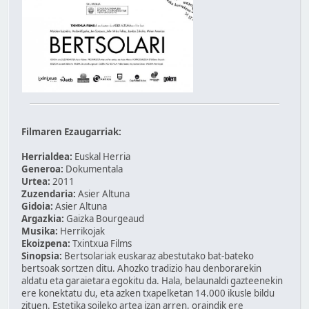
Filmaren Ezaugarriak:
Herrialdea:
Euskal Herria
Generoa:
Dokumentala
Urtea:
2011
Zuzendaria:
Asier Altuna
Gidoia:
Asier Altuna
Argazkia:
Gaizka Bourgeaud
Musika:
Herrikojak
Ekoizpena:
Txintxua Films
Sinopsia:
Bertsolariak euskaraz abestutako bat-bateko
bertsoak sortzen ditu. Ahozko tradizio hau denborarekin
aldatu eta garaietara egokitu da. Hala, belaunaldi gazteenekin
ere konektatu du, eta azken txapelketan 14.000 ikusle bildu
zituen. Estetika soileko artea izan arren, oraindik ere