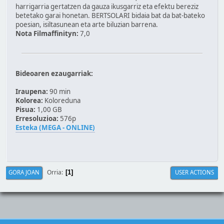
harrigarria gertatzen da gauza ikusgarriz eta efektu bereziz
betetako garai honetan. BERTSOLARI bidaia bat da bat-bateko
poesian, isiltasunean eta arte biluzian barrena.
Nota Filmaffinityn:
7,0
Bideoaren ezaugarriak:
Iraupena:
90 min
Kolorea:
Koloreduna
Pisua:
1,00 GB
Erresoluzioa:
576p
Esteka (MEGA - ONLINE)
Orria
GORA JOAN
USER ACTIONS
1