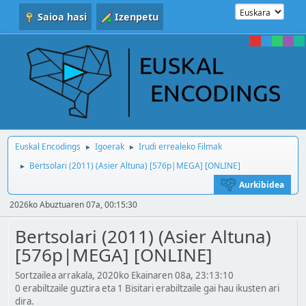
Saioa hasi
Izenpetu
Euskal Encodings
Igoerak
Irudi errealeko Filmak
►
►
Bertsolari (2011) (Asier Altuna) [576p|MEGA] [ONLINE]
►
Aurkibidea
2026ko Abuztuaren 07a, 00:15:30
Bertsolari (2011) (Asier Altuna)
[576p|MEGA] [ONLINE]
Sortzailea arrakala, 2020ko Ekainaren 08a, 23:13:10
0 erabiltzaile guztira eta 1 Bisitari erabiltzaile gai hau ikusten ari
dira.