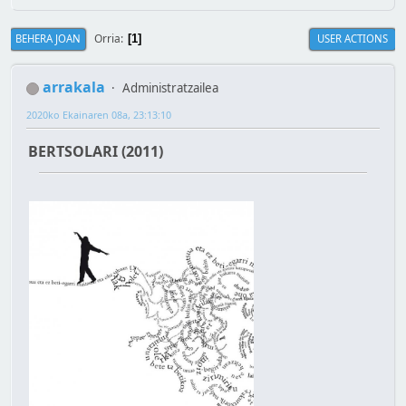
Orria
BEHERA JOAN
USER ACTIONS
1
arrakala
Administratzailea
2020ko Ekainaren 08a, 23:13:10
BERTSOLARI (2011)