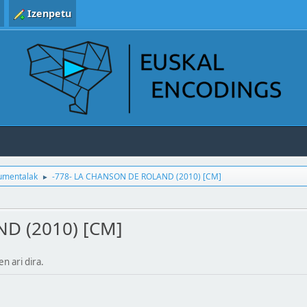
Izenpetu
kumentalak
-778- LA CHANSON DE ROLAND (2010) [CM]
►
D (2010) [CM]
en ari dira.