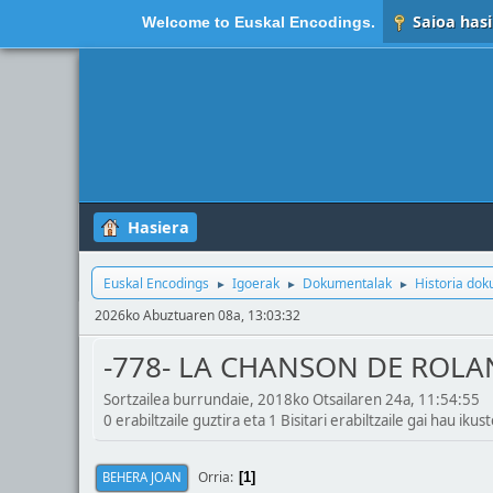
Saioa hasi
Welcome to
Euskal Encodings
.
Hasiera
Euskal Encodings
Igoerak
Dokumentalak
Historia do
►
►
►
2026ko Abuztuaren 08a, 13:03:32
-778- LA CHANSON DE ROLAN
Sortzailea burrundaie, 2018ko Otsailaren 24a, 11:54:55
0 erabiltzaile guztira eta 1 Bisitari erabiltzaile gai hau ikust
Orria
BEHERA JOAN
1