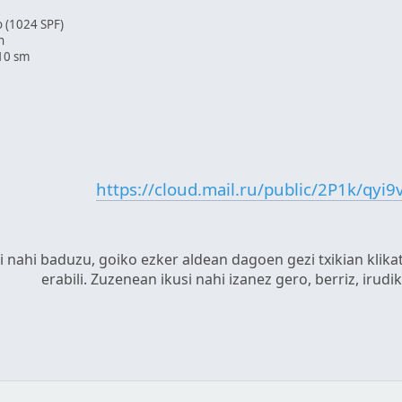
o (1024 SPF)
n
-10 sm
https://cloud.mail.ru/public/2P1k/qyi
si nahi baduzu, goiko ezker aldean dagoen gezi txikian kl
erabili. Zuzenean ikusi nahi izanez gero, berriz, irudi