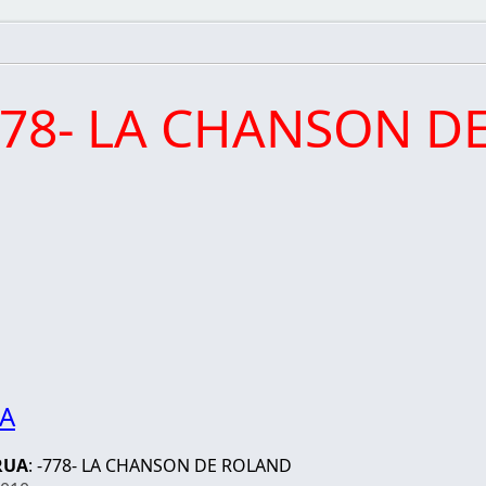
778- LA CHANSON D
OA
RUA
: -778- LA CHANSON DE ROLAND