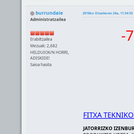
burrundaie
2018ko Otsailaren 24a, 11:54:55
Administratzailea
-
Erabiltzailea
Mezuak: 2,682
HELDUIOK/N HORRI,
ADISKIDE!
Saioa hasita
FITXA TEKNIK
JATORRIZKO IZENBU