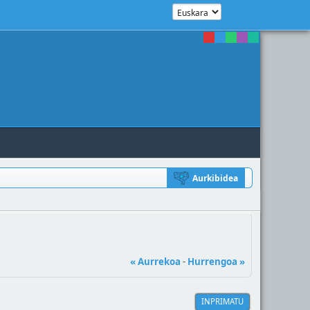
Aurkibidea
« Aurrekoa
-
Hurrengoa »
INPRIMATU