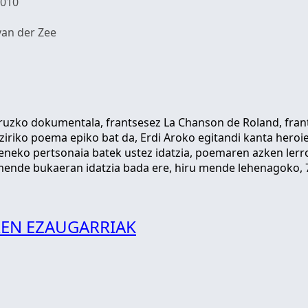
2010
 van der Zee
ruzko dokumentala, frantsesez La Chanson de Roland, frant
tziriko poema epiko bat da, Erdi Aroko egitandi kanta hero
neko pertsonaia batek ustez idatzia, poemaren azken lerroak
. mende bukaeran idatzia bada ere, hiru mende lehenagoko,
EN EZAUGARRIAK