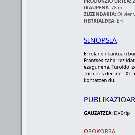
PRODUKZIO URTEA
: 
IRAUPENA
: 78 m.
ZUZENDARIA
: Olivier
HERRIALDEA
: EH
SINOPSIA
Errolanen kantuari bu
Frantses zaharrez ida
ezagunena. Turoldo ize
Turoldus declinet. XI
kontatzen du.
PUBLIKAZIOAR
GAUZATZEA
: DVBrip
OROKORRA