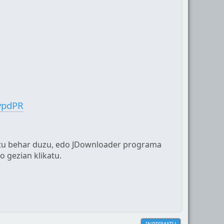
9vpdPR
ikatu behar duzu, edo JDownloader programa
ko gezian klikatu.