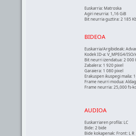
Euskarria: Matroska
Agiri neurria: 1,16 GiB
Bit neurria guztira: 2 185 K
BIDEOA
Euskarria/Argibideak: Adv
Kodek ID-a: V_MPEG4/ISO/
Bit neurri izendatua: 2 000
Zabalera: 1 920 pixel
Garaiera: 1 080 pixel
Erakuspen ikuspegi maila: 
Frame neurri modua: Aldag
Frame neurria: 25,000 fs-k
AUDIOA
Euskarriaren profila: LC
Bide: 2 bide
Bide kokapenak: Front: L R