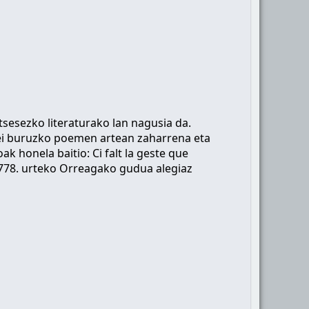
sesezko literaturako lan nagusia da.
iei buruzko poemen artean zaharrena eta
 honela baitio: Ci falt la geste que
 778. urteko Orreagako gudua alegiaz