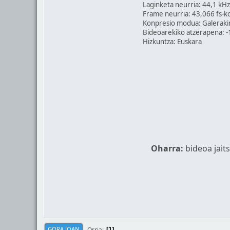
Laginketa neurria: 44,1 kHz
Frame neurria: 43,066 fs-k
Konpresio modua: Galeraki
Bideoarekiko atzerapena: 
Hizkuntza: Euskara
Oharra:
bideoa jait
Orria
GORA JOAN
1