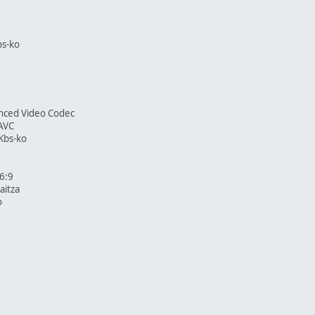
bs-ko
anced Video Codec
AVC
 Kbs-ko
16:9
aitza
o