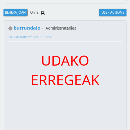
Orria
BEHERA JOAN
USER ACTIONS
1
burrundaie
Administratzailea
2017ko Irailaren 02a, 21:59:31
UDAKO
ERREGEAK