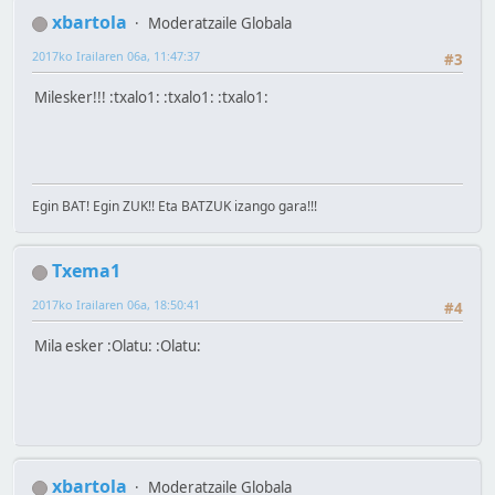
xbartola
Moderatzaile Globala
2017ko Irailaren 06a, 11:47:37
#3
Milesker!!! :txalo1: :txalo1: :txalo1:
Egin BAT! Egin ZUK!! Eta BATZUK izango gara!!!
Txema1
2017ko Irailaren 06a, 18:50:41
#4
Mila esker :Olatu: :Olatu:
xbartola
Moderatzaile Globala