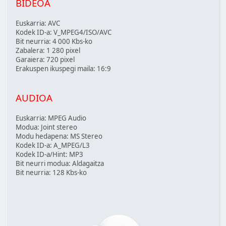
BIDEOA
Euskarria: AVC
Kodek ID-a: V_MPEG4/ISO/AVC
Bit neurria: 4 000 Kbs-ko
Zabalera: 1 280 pixel
Garaiera: 720 pixel
Erakuspen ikuspegi maila: 16:9
AUDIOA
Euskarria: MPEG Audio
Modua: Joint stereo
Modu hedapena: MS Stereo
Kodek ID-a: A_MPEG/L3
Kodek ID-a/Hint: MP3
Bit neurri modua: Aldagaitza
Bit neurria: 128 Kbs-ko