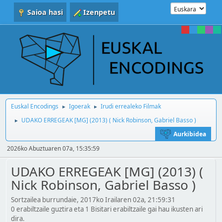
Saioa hasi
Izenpetu
Euskal Encodings
Igoerak
Irudi errealeko Filmak
►
►
UDAKO ERREGEAK [MG] (2013) ( Nick Robinson, Gabriel Basso )
►
Aurkibidea
2026ko Abuztuaren 07a, 15:35:59
UDAKO ERREGEAK [MG] (2013) (
Nick Robinson, Gabriel Basso )
Sortzailea burrundaie, 2017ko Irailaren 02a, 21:59:31
0 erabiltzaile guztira eta 1 Bisitari erabiltzaile gai hau ikusten ari
dira.