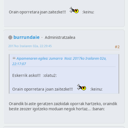
Orain oporretara joan zaitezke!!!
:keinu:
burrundaie
Administratzailea
2017ko Irailaren 02a, 22:29:45
#2
Aipamenaren egilea: zumarra Noiz: 2017ko Irailaren 02a,
22:17:07
Eskerrik asko!!! :olatu2:
Orain oporretara joan zaitezke!!!
:keinu:
Oraindik bi aste geratzen zaizkidak oporrak hartzeko, oraindik
beste zeozer igotzeko moduan negok hortaz... :banan: