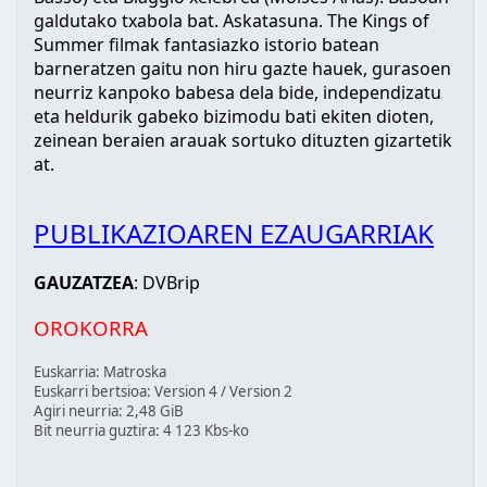
galdutako txabola bat. Askatasuna. The Kings of
Summer filmak fantasiazko istorio batean
barneratzen gaitu non hiru gazte hauek, gurasoen
neurriz kanpoko babesa dela bide, independizatu
eta heldurik gabeko bizimodu bati ekiten dioten,
zeinean beraien arauak sortuko dituzten gizartetik
at.
PUBLIKAZIOAREN EZAUGARRIAK
GAUZATZEA
: DVBrip
OROKORRA
Euskarria: Matroska
Euskarri bertsioa: Version 4 / Version 2
Agiri neurria: 2,48 GiB
Bit neurria guztira: 4 123 Kbs-ko