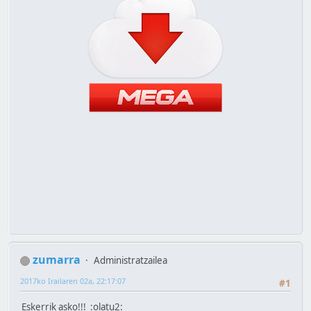
zumarra
Administratzailea
2017ko Irailaren 02a, 22:17:07
#1
Eskerrik asko!!! :olatu2: