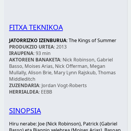
FITXA TEKNIKOA
JATORRIZKO IZENBURUA
: The Kings of Summer
PRODUKZIO URTEA
: 2013
IRAUPENA
: 93 min
AKTOREEN BANAKETA
: Nick Robinson, Gabriel
Basso, Moises Arias, Nick Offerman, Megan
Mullally, Alison Brie, Mary Lynn Rajskub, Thomas
Middleditch
ZUZENDARIA
: Jordan Vogt-Roberts
HERRIALDEA
: EEBB
SINOPSIA
Hiru nerabe: Joe (Nick Robinson), Patrick (Gabriel
Basso) eta Biaggio xelebrea (Moises Arias). Basoan