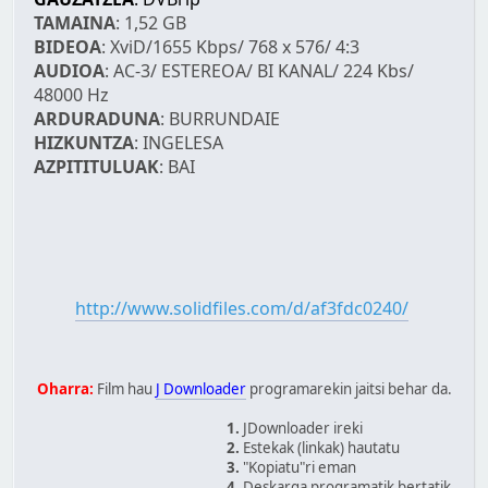
TAMAINA
: 1,52 GB
BIDEOA
: XviD/1655 Kbps/ 768 x 576/ 4:3
AUDIOA
: AC-3/ ESTEREOA/ BI KANAL/ 224 Kbs/
48000 Hz
ARDURADUNA
: BURRUNDAIE
HIZKUNTZA
: INGELESA
AZPITITULUAK
: BAI
http://www.solidfiles.com/d/af3fdc0240/
Oharra:
Film hau
J Downloader
programarekin jaitsi behar da.
1.
JDownloader ireki
2.
Estekak (linkak) hautatu
3.
"Kopiatu"ri eman
4.
Deskarga programatik bertatik