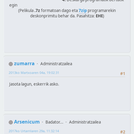
egin
(Pelikula
.7z
formatoan dago eta
7zip
programarekin
deskonprimitu behar da. Pasahitza:
EHE
)
zumarra
Administratzailea
2013ko Martxoaren 04a, 19:02:31
#1
Jasota lagun, eskerrik asko.
Arsenicum
Badator...
Administratzailea
2017ko Urtarrilaren 29a, 11:32:14
#2