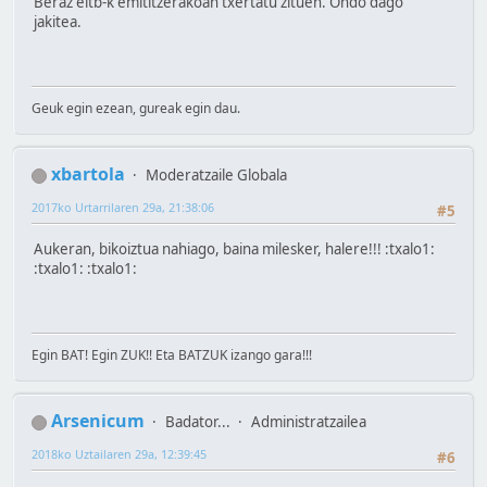
Beraz eitb-k emititzerakoan txertatu zituen. Ondo dago
jakitea.
Geuk egin ezean, gureak egin dau.
xbartola
Moderatzaile Globala
2017ko Urtarrilaren 29a, 21:38:06
#5
Aukeran, bikoiztua nahiago, baina milesker, halere!!! :txalo1:
:txalo1: :txalo1:
Egin BAT! Egin ZUK!! Eta BATZUK izango gara!!!
Arsenicum
Badator...
Administratzailea
2018ko Uztailaren 29a, 12:39:45
#6