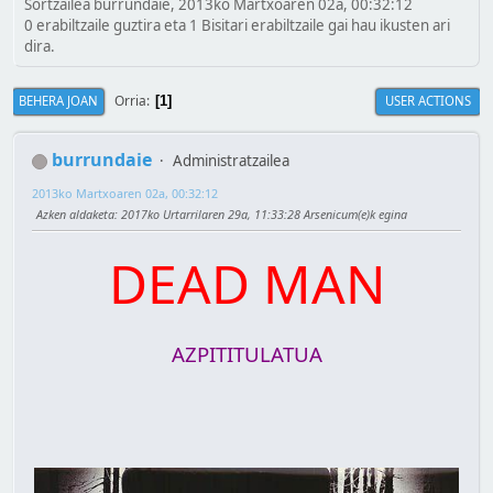
Sortzailea burrundaie, 2013ko Martxoaren 02a, 00:32:12
0 erabiltzaile guztira eta 1 Bisitari erabiltzaile gai hau ikusten ari
dira.
Orria
BEHERA JOAN
USER ACTIONS
1
burrundaie
Administratzailea
2013ko Martxoaren 02a, 00:32:12
Azken aldaketa
: 2017ko Urtarrilaren 29a, 11:33:28 Arsenicum(e)k egina
DEAD MAN
AZPITITULATUA