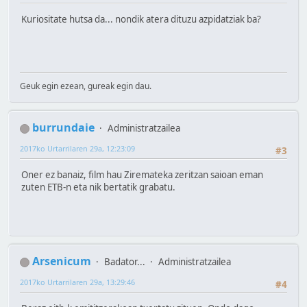
Kuriositate hutsa da... nondik atera dituzu azpidatziak ba?
Geuk egin ezean, gureak egin dau.
burrundaie
Administratzailea
2017ko Urtarrilaren 29a, 12:23:09
#3
Oner ez banaiz, film hau Ziremateka zeritzan saioan eman
zuten ETB-n eta nik bertatik grabatu.
Arsenicum
Badator...
Administratzailea
2017ko Urtarrilaren 29a, 13:29:46
#4