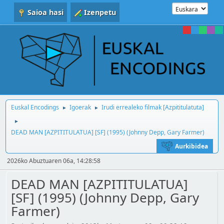
Saioa hasi
Izenpetu
Euskal Encodings
Igoerak
Irudi errealeko filmak [Azpititulatuta]
►
►
►
DEAD MAN [AZPITITULATUA] [SF] (1995) (Johnny Depp, Gary Farmer)
Aurkibidea
2026ko Abuztuaren 06a, 14:28:58
DEAD MAN [AZPITITULATUA]
[SF] (1995) (Johnny Depp, Gary
Farmer)