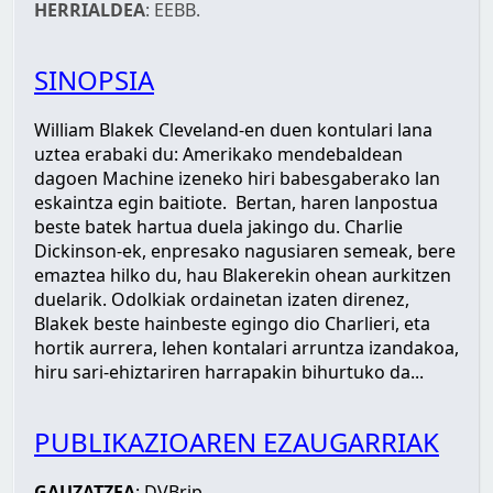
HERRIALDEA
: EEBB.
SINOPSIA
William Blakek Cleveland-en duen kontulari lana
uztea erabaki du: Amerikako mendebaldean
dagoen Machine izeneko hiri babesgaberako lan
eskaintza egin baitiote. Bertan, haren lanpostua
beste batek hartua duela jakingo du. Charlie
Dickinson-ek, enpresako nagusiaren semeak, bere
emaztea hilko du, hau Blakerekin ohean aurkitzen
duelarik. Odolkiak ordainetan izaten direnez,
Blakek beste hainbeste egingo dio Charlieri, eta
hortik aurrera, lehen kontalari arruntza izandakoa,
hiru sari-ehiztariren harrapakin bihurtuko da...
PUBLIKAZIOAREN EZAUGARRIAK
GAUZATZEA
: DVBrip