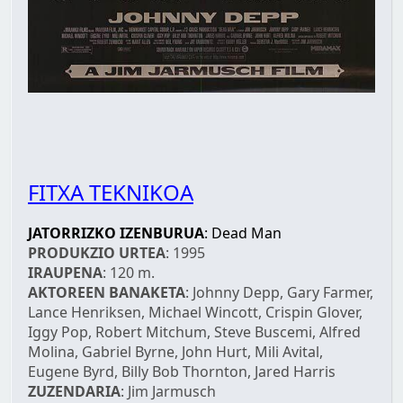
FITXA TEKNIKOA
JATORRIZKO IZENBURUA
: Dead Man
PRODUKZIO URTEA
: 1995
IRAUPENA
: 120 m.
AKTOREEN BANAKETA
: Johnny Depp, Gary Farmer,
Lance Henriksen, Michael Wincott, Crispin Glover,
Iggy Pop, Robert Mitchum, Steve Buscemi, Alfred
Molina, Gabriel Byrne, John Hurt, Mili Avital,
Eugene Byrd, Billy Bob Thornton, Jared Harris
ZUZENDARIA
: Jim Jarmusch