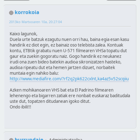
korrokoia
2013ko Martxoaren 10a, 20:27:04
Kaixo lagunok,
Duela urte batzuk ezagutu nuen orri hau, baina egia esan kasu
handirik ez diot egin, ez bainaiz oso telebista zalea. Kontuak
kontu, ETBtik grabatu nuen U-571 filmearen VHSa topatu dut
gaur eta zuekin gogoratu naiz. Gogo handirik ez neukanez
irudi ona zuen bideo batekin audioa sikronizatzen hasteko,
audioa ripeatu dut eta hemen jartzen dizuet, norbaitek
muntaia egin nahiko balu:
http://www.mediafire.com/?rf2q2pk622cxlnt,ka4az5v52scqiiu
Azken mohikanoaren VHS bat eta El Padrino filmearen
lehenengo eta bigarren zatiak ere nonbait euskaraz baditudala
uste dut, topatzen ditudanean igoko ditut.
Ondo ibili!!!
burrundaie
Administratzailea