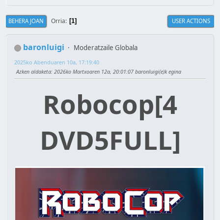
Orria
BEHERA JOAN
USER ACTIONS
1
baronluigi
Moderatzaile Globala
2025ko Abenduaren 10a, 17:19:40
Azken aldaketa
: 2026ko Martxoaren 12a, 20:01:07 baronluigi(e)k egina
Robocop[4
DVD5FULL]