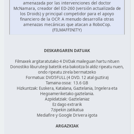
amenazada por las intervenciones del doctor
McNamara, creador del ED-260 (versión actualizada de
los Droids) y principal competidor para el apoyo
financiero de la OCP. A menudo desarrolla otras
amenazas mecánicas que atacan a RoboCop.
(FILMAFFINITY)
DESKARGAREN DATUAK
Filmaxek argitaratutako 4 DVDak maileguan hartu nituen
Donostiko liburutegi batetik eta bakoitza bi aldiz ripeatu nuen,
ondo ripeatu zirela bermatzeko
Formatua: DVD5FULL (4 DVD. 12 atal guztira)
Tamaina osoa: 13.6 GB
Hizkuntzak: Euskera, Katalana, Gaztelania, Ingelera eta
Hegoameriketako gaztelania.
Azpiidatziak: Gaztelaniaz
Ez dago extrarik
7zipekin zatikatua
Mediafire y Google Drivera igota
ARGAZKIAK