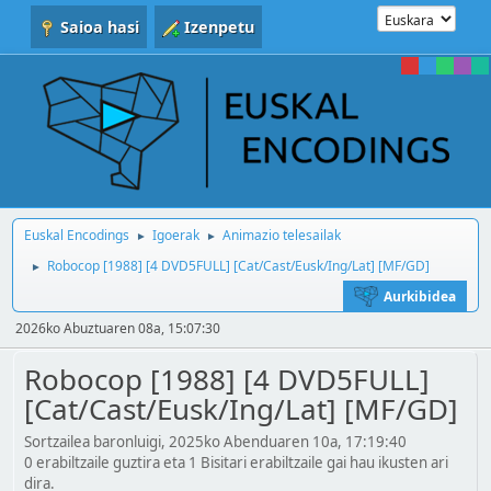
Saioa hasi
Izenpetu
Euskal Encodings
Igoerak
Animazio telesailak
►
►
Robocop [1988] [4 DVD5FULL] [Cat/Cast/Eusk/Ing/Lat] [MF/GD]
►
Aurkibidea
2026ko Abuztuaren 08a, 15:07:30
Robocop [1988] [4 DVD5FULL]
[Cat/Cast/Eusk/Ing/Lat] [MF/GD]
Sortzailea baronluigi, 2025ko Abenduaren 10a, 17:19:40
0 erabiltzaile guztira eta 1 Bisitari erabiltzaile gai hau ikusten ari
dira.