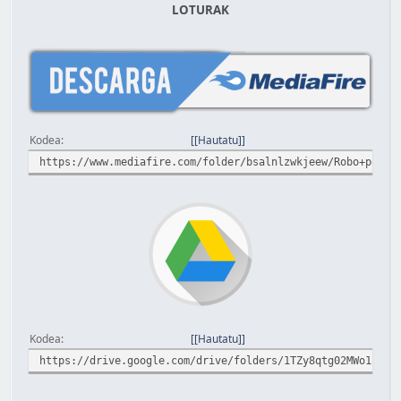
LOTURAK
Kodea
[Hautatu]
https://www.mediafire.com/folder/bsalnlzwkjeew/Robo+polis
Kodea
[Hautatu]
https://drive.google.com/drive/folders/1TZy8qtg02MWo1LD5A