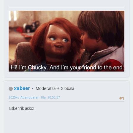
xabeer
Moderatzaile Globala
2025ko Abenduaren 10a, 20:52:57
#1
Eskerrik asko!!