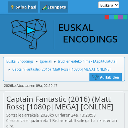
Saioa hasi
Izenpetu
Euskal Encodings
Igoerak
Irudi errealeko filmak [Azpititulatuta]
►
►
Captain Fantastic (2016) (Matt Ross) [1080p|MEGA] [ONLINE]
►
Aurkibidea
2026ko Abuztuaren 09a, 02:59:47
Captain Fantastic (2016) (Matt
Ross) [1080p|MEGA] [ONLINE]
Sortzailea arrakala, 2020ko Urriaren 24a, 13:28:58
0 erabiltzaile guztira eta 1 Bisitari erabiltzaile gai hau ikusten ari
dira.