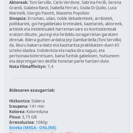
Aktoreak:
Toni Servillo, Carlo Verdone, Sabrina Ferilli, Serena
Grandi, Galatea Ranzi, Isabella Ferrari, Giulia Di Quilio, Luca
Marinelli, Giorgio Pasotti, Massimo Popolizio
Sinopsia:
Erroman, udan, noble dekadenteek, arribistek,
politikariek, goi-hegaldietako kriminalek, kazetariek, aktoreek,
artistek eta intelektualek harreman-sare ez-kontsistenteak
eratzen dituzte, jauregi eta hiribildu zoragarrietan garatzen
direnak. Bilera guztien ardatza Jep Gambardella (Toni Servillo)
da, liburu bakarra idatzi eta kazetaritza praktikatzen duen 65
urteko idazlea. Indolentzia eta nazka dira nagusi, eta
pertsonaia boteretsuen, baina funtsik gabekoen, hutsuneen
eta deprimigarrien desfile honetan parte hartzen dute.
Nota Filmaffinityn:
7,4
Bideoaren ezaugarriak:
Hizkuntza:
Italiera
Iraupena:
141 min
Kolorea:
Koloreduna
Pisua:
3,75 GB
Erresoluzioa:
1080p
Esteka (MEGA - ONLINE)