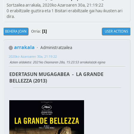
Sortzailea arrakala, 2020ko Azaroaren 30a, 21:19:22
0 erabiltzaile guztira eta 1 Bisitari erabiltzaile gai hau ikusten ari
dira.
Orria
BEHERA JOAN
USER ACTIONS
1
arrakala
Administratzailea
2020ko Azaroaren 30a, 21:19:22
Azken aldaketa
: 2021ko Ekainaren 28a, 15:23:53 arrakala(e)k egina
EDERTASUN MUGAGABEA - LA GRANDE
BELLEZZA (2013)