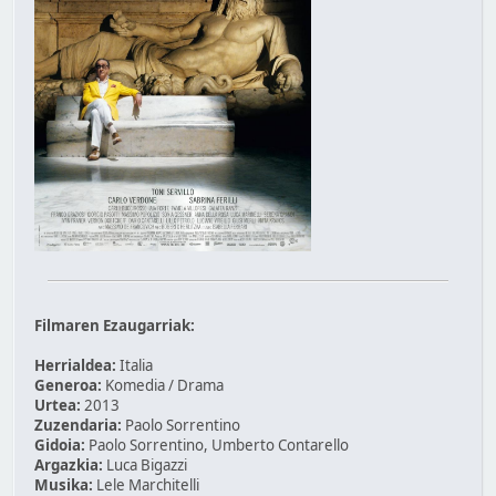
Filmaren Ezaugarriak:
Herrialdea:
Italia
Generoa:
Komedia / Drama
Urtea:
2013
Zuzendaria:
Paolo Sorrentino
Gidoia:
Paolo Sorrentino, Umberto Contarello
Argazkia:
Luca Bigazzi
Musika:
Lele Marchitelli