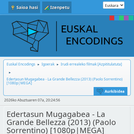
Saioa hasi
Izenpetu
Euskal Encodings
Igoerak
Irudi errealeko filmak [Azpititulatuta]
►
►
►
Edertasun Mugagabea - La Grande Bellezza (2013) (Paolo Sorrentino)
[1080p|MEGA]
Aurkibidea
2026ko Abuztuaren 07a, 20:24:56
Edertasun Mugagabea - La
Grande Bellezza (2013) (Paolo
Sorrentino) [1080p|MEGA]