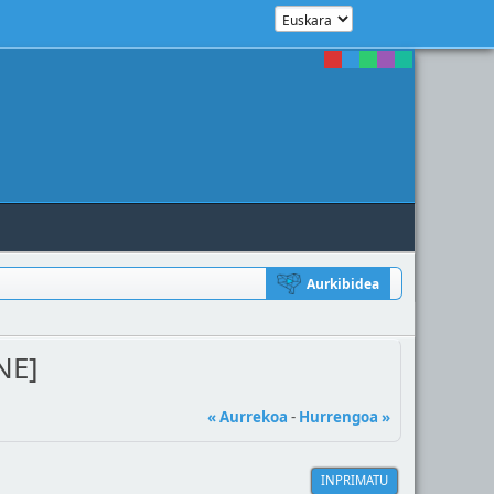
Aurkibidea
NE]
« Aurrekoa
-
Hurrengoa »
INPRIMATU