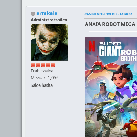
arrakala
2022ko Urriaren 01a, 13:36:46
Administratzailea
ANAIA ROBOT MEGA 
Erabiltzailea
Mezuak: 1,056
Saioa hasita