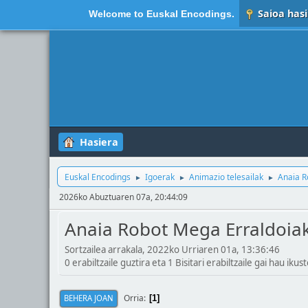
Saioa hasi
Welcome to
Euskal Encodings
.
Hasiera
Euskal Encodings
Igoerak
Animazio telesailak
Anaia R
►
►
►
2026ko Abuztuaren 07a, 20:44:09
Anaia Robot Mega Erraldoia
Sortzailea arrakala, 2022ko Urriaren 01a, 13:36:46
0 erabiltzaile guztira eta 1 Bisitari erabiltzaile gai hau ikust
Orria
BEHERA JOAN
1