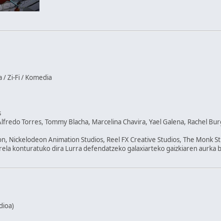
 / Zi-Fi / Komedia
s
lfredo Torres, Tommy Blacha, Marcelina Chavira, Yael Galena, Rachel Bu
n, Nickelodeon Animation Studios, Reel FX Creative Studios, The Monk Stu
irela konturatuko dira Lurra defendatzeko galaxiarteko gaizkiaren aurka b
dioa)