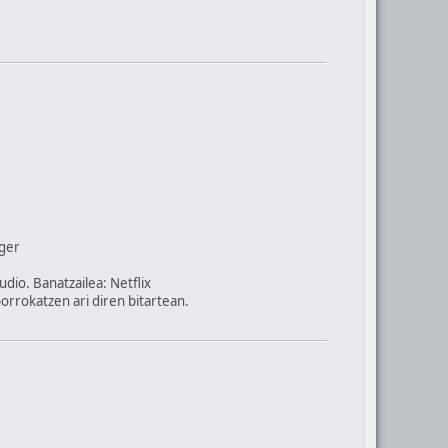
rger
dio. Banatzailea: Netflix
orrokatzen ari diren bitartean.