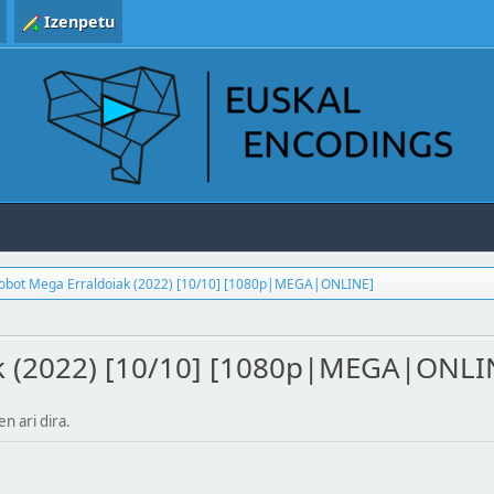
Izenpetu
obot Mega Erraldoiak (2022) [10/10] [1080p|MEGA|ONLINE]
k (2022) [10/10] [1080p|MEGA|ONLI
en ari dira.