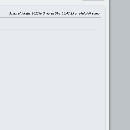
Azken aldaketa
: 2022ko Urriaren 01a, 13:43:25 arrakala(e)k egina