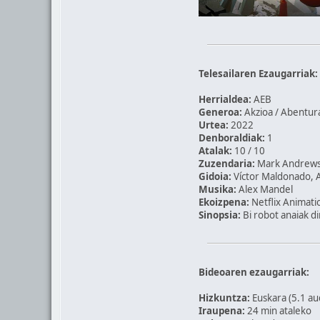
Telesailaren Ezaugarriak:
Herrialdea:
AEB
Generoa:
Akzioa / Abentura
Urtea:
2022
Denboraldiak:
1
Atalak:
10 / 10
Zuzendaria:
Mark Andrew
Gidoia:
Víctor Maldonado, A
Musika:
Alex Mandel
Ekoizpena:
Netflix Animatio
Sinopsia:
Bi robot anaiak d
Bideoaren ezaugarriak:
Hizkuntza:
Euskara (5.1 au
Iraupena:
24 min ataleko