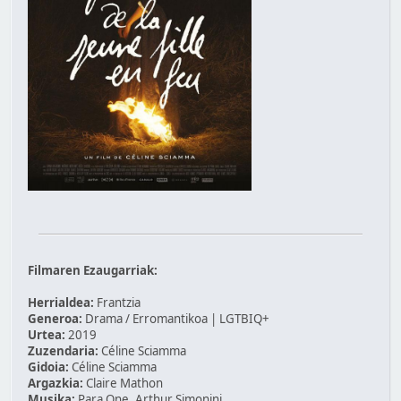
Filmaren Ezaugarriak:
Herrialdea:
Frantzia
Generoa:
Drama / Erromantikoa | LGTBIQ+
Urtea:
2019
Zuzendaria:
Céline Sciamma
Gidoia:
Céline Sciamma
Argazkia:
Claire Mathon
Musika:
Para One, Arthur Simonini