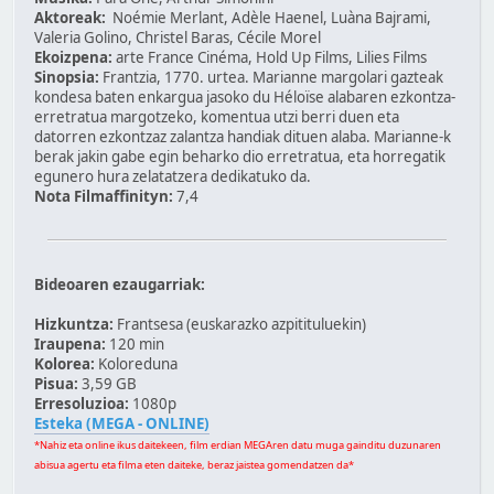
Aktoreak:
Noémie Merlant, Adèle Haenel, Luàna Bajrami,
Valeria Golino, Christel Baras, Cécile Morel
Ekoizpena:
arte France Cinéma, Hold Up Films, Lilies Films
Sinopsia:
Frantzia, 1770. urtea. Marianne margolari gazteak
kondesa baten enkargua jasoko du Héloïse alabaren ezkontza-
erretratua margotzeko, komentua utzi berri duen eta
datorren ezkontzaz zalantza handiak dituen alaba. Marianne-k
berak jakin gabe egin beharko dio erretratua, eta horregatik
egunero hura zelatatzera dedikatuko da.
Nota Filmaffinityn:
7,4
Bideoaren ezaugarriak:
Hizkuntza:
Frantsesa (euskarazko azpitituluekin)
Iraupena:
120 min
Kolorea:
Koloreduna
Pisua:
3,59 GB
Erresoluzioa:
1080p
Esteka (MEGA - ONLINE)
*Nahiz eta online ikus daitekeen, film erdian MEGAren datu muga gainditu duzunaren
abisua agertu eta filma eten daiteke, beraz jaistea gomendatzen da*