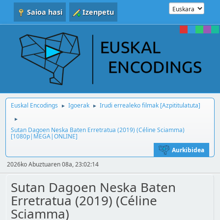
Saioa hasi
Izenpetu
Euskal Encodings
Igoerak
Irudi errealeko filmak [Azpititulatuta]
►
►
►
Sutan Dagoen Neska Baten Erretratua (2019) (Céline Sciamma)
[1080p|MEGA|ONLINE]
Aurkibidea
2026ko Abuztuaren 08a, 23:02:14
Sutan Dagoen Neska Baten
Erretratua (2019) (Céline
Sciamma)