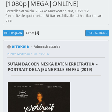
[1080p|MEGA|ONLINE]
Sortzailea arrakala, 2024ko Martxoaren 30a, 19:21:12
0 erabiltzaile guztira eta 1 Bisitari erabiltzaile gai hau ikusten ari
dira.
Orria
BEHERA JOAN
USER ACTIONS
1
arrakala
Administratzailea
2024ko Martxoaren 30a, 19:21:12
SUTAN DAGOEN NESKA BATEN ERRETRATUA -
PORTRAIT DE LA JEUNE FILLE EN FEU (2019)