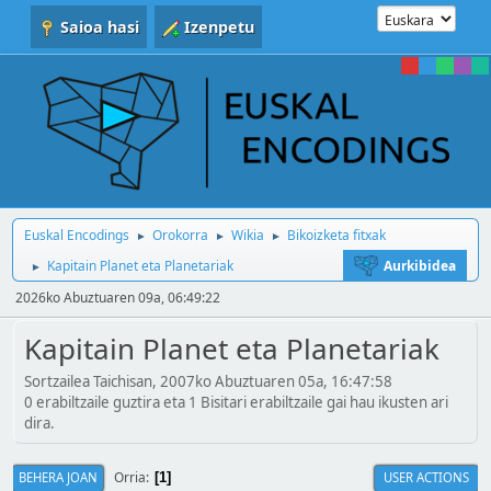
Saioa hasi
Izenpetu
Euskal Encodings
Orokorra
Wikia
Bikoizketa fitxak
►
►
►
Kapitain Planet eta Planetariak
Aurkibidea
►
2026ko Abuztuaren 09a, 06:49:22
Kapitain Planet eta Planetariak
Sortzailea Taichisan, 2007ko Abuztuaren 05a, 16:47:58
0 erabiltzaile guztira eta 1 Bisitari erabiltzaile gai hau ikusten ari
dira.
Orria
BEHERA JOAN
USER ACTIONS
1