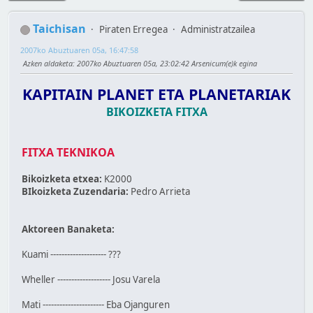
Taichisan
Piraten Erregea
Administratzailea
2007ko Abuztuaren 05a, 16:47:58
Azken aldaketa
: 2007ko Abuztuaren 05a, 23:02:42 Arsenicum(e)k egina
KAPITAIN PLANET ETA PLANETARIAK
BIKOIZKETA FITXA
FITXA TEKNIKOA
Bikoizketa etxea:
K2000
BIkoizketa Zuzendaria:
Pedro Arrieta
Aktoreen Banaketa:
Kuami -------------------- ???
Wheller ------------------- Josu Varela
Mati ---------------------- Eba Ojanguren