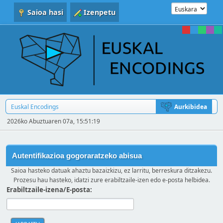
Saioa hasi
Izenpetu
Euskal Encodings
Aurkibidea
2026ko Abuztuaren 07a, 15:51:19
Autentifikazioa gogoraratzeko abisua
Saioa hasteko datuak ahaztu bazaizkizu, ez larritu, berreskura ditzakezu.
Prozesu hau hasteko, idatzi zure erabiltzaile-izen edo e-posta helbidea.
Erabiltzaile-izena/E-posta: