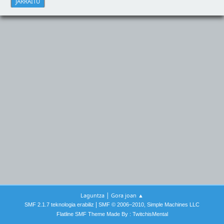
|
Laguntza
Gora joan ▲
|
SMF 2.1.7 teknologia erabiliz
SMF © 2006–2010, Simple Machines LLC
Flatline SMF Theme Made By : TwitchisMental