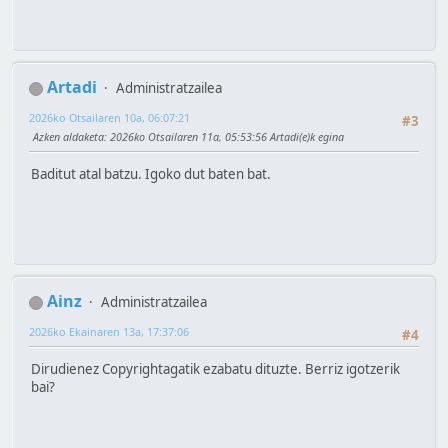
Artadi
Administratzailea
2026ko Otsailaren 10a, 06:07:21
#3
Azken aldaketa
: 2026ko Otsailaren 11a, 05:53:56 Artadi(e)k egina
Baditut atal batzu. Igoko dut baten bat.
Ainz
Administratzailea
2026ko Ekainaren 13a, 17:37:06
#4
Dirudienez Copyrightagatik ezabatu dituzte. Berriz igotzerik
bai?