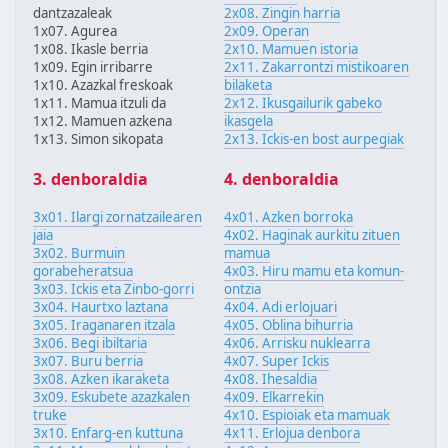
dantzazaleak
2x08. Zingin harria
1x07. Agurea
2x09. Operan
1x08. Ikasle berria
2x10. Mamuen istoria
1x09. Egin irribarre
2x11. Zakarrontzi mistikoaren
1x10. Azazkal freskoak
bilaketa
1x11. Mamua itzuli da
2x12. Ikusgailurik gabeko
1x12. Mamuen azkena
ikasgela
1x13. Simon sikopata
2x13. Ickis-en bost aurpegiak
3. denboraldia
4. denboraldia
3x01. Ilargi zornatzailearen
4x01. Azken borroka
jaia
4x02. Haginak aurkitu zituen
3x02. Burmuin
mamua
gorabeheratsua
4x03. Hiru mamu eta komun-
3x03. Ickis eta Zinbo-gorri
ontzia
3x04. Haurtxo laztana
4x04. Adi erlojuari
3x05. Iraganaren itzala
4x05. Oblina bihurria
3x06. Begi ibiltaria
4x06. Arrisku nuklearra
3x07. Buru berria
4x07. Super Ickis
3x08. Azken ikaraketa
4x08. Ihesaldia
3x09. Eskubete azazkalen
4x09. Elkarrekin
truke
4x10. Espioiak eta mamuak
3x10. Enfarg-en kuttuna
4x11. Erlojua denbora