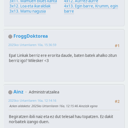
3x11. Mamuen blues kanta
4x12. Aurrez-aurre
3x12. Loa eta ikaraldiak
4x13. Egin barre, Krumm, egin
3x13. Mamu nagusia
barre
FroggDoktorea
2025ko Urtarrilaren 10a, 15:36:59
#1
Epa! Linkak berriz ere erorita daude, baten batek ahalko zitun
berriz igo? Milesker <3
Ainz
Administratzailea
2025ko Urtarrilaren 16a, 12:14:16
#2
Azken aldaketa
: 2025ko Urtarrilaren 16a, 12:15:46 Ainz(e)k egina
Begiratzen ibili naiz eta ez dut telesail hau topatzen. Ez dakit
norbaitek izango duen.