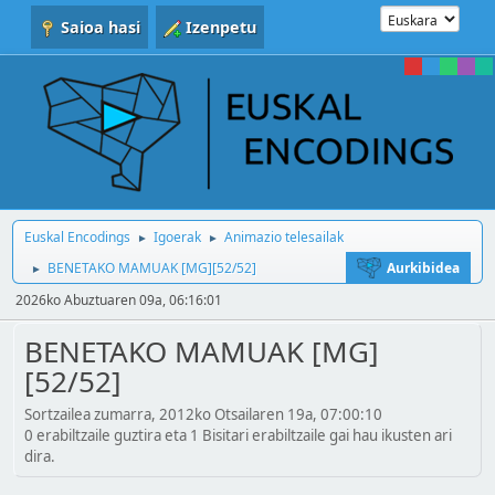
Saioa hasi
Izenpetu
Euskal Encodings
Igoerak
Animazio telesailak
►
►
BENETAKO MAMUAK [MG][52/52]
Aurkibidea
►
2026ko Abuztuaren 09a, 06:16:01
BENETAKO MAMUAK [MG]
[52/52]
Sortzailea zumarra, 2012ko Otsailaren 19a, 07:00:10
0 erabiltzaile guztira eta 1 Bisitari erabiltzaile gai hau ikusten ari
dira.