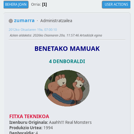
Orria
BEHERA JOAN
USER ACTIONS
1
zumarra
Administratzailea
2012ko Otsailaren 19a, 07:00:10
Azken aldaketa
: 2026ko Ekainaren 20a, 11:57:46 Artadi(e)k egina
BENETAKO MAMUAK
4 DENBORALDI
FITXA TEKNIKOA
Izenburu Originala:
Aaahh!!! Real Monsters
Produkzio Urtea:
1994
Denboraldia:
4