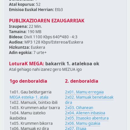
Atal kopurua:
52
Emisioa Euskal Herrian:
Etb3
PUBLIKAZIOAREN EZAUGARRIAK
Iraupena:
22 Min.
Tamaina:
190 MB
Bideoa:
DivX 1100 Kbps 640*480 - 4:3
Audioa:
MP3 128 Kbps/Estereoa/Euskera
Hizkuntza:
Euskera
Adin egokia:
7 urte+
LoturaK MEGA:
bakarrik 1. atalekoa ok
Atal gehiago nahi izanez gero MEZUA igo
1go denboraldia
2. denboraldia
1x01. Gau beldurgarria
2x01. Mamu erregaia
MEGA esteka- 1. atala
2x02. Mamuak benetakoak
1x02. Mamuok, txintxo ibili
dira
1x03. Krummen adur txarra
2x03. Oihanean
1x04. Mamu izateko
2x04. Alienen inbasioa
ikasbidea
2x05. Itsasoko abentura
1x05. Krummen bikorra
2x06. Mamu gizakia
1x06. Mamuak ez dira
2x07. Etsaia