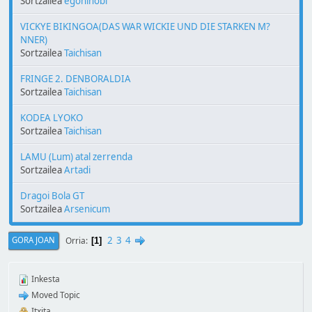
Sortzailea
egoninobi
VICKYE BIKINGOA(DAS WAR WICKIE UND DIE STARKEN M?
NNER)
Sortzailea
Taichisan
FRINGE 2. DENBORALDIA
Sortzailea
Taichisan
KODEA LYOKO
Sortzailea
Taichisan
LAMU (Lum) atal zerrenda
Sortzailea
Artadi
Dragoi Bola GT
Sortzailea
Arsenicum
2
3
4
Orria
GORA JOAN
1
Inkesta
Moved Topic
Itxita