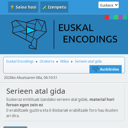
Saioa hasi
Izenpetu
Euskal Encodings
Orokorra
Wikia
Serieen atal gida
►
►
►
Aurkibidea
2026ko Abuztuaren 08a, 06:10:51
Serieen atal gida
Euskeraz emitituak izandako serieen atal gidak,
material hori
foroan egon zein ez
0 erabiltzaile guztira eta 6 Bisitariak erabiltzaile foro hau ikusten
ari dira.