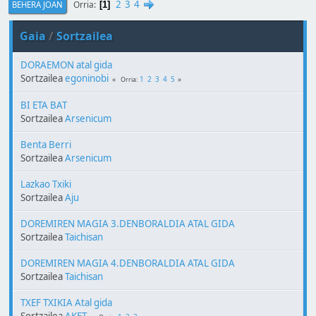
2
3
4
Orria
BEHERA JOAN
1
Gaia
/
Sortzailea
DORAEMON atal gida
Sortzailea
egoninobi
1
2
3
4
5
Orria
BI ETA BAT
Sortzailea
Arsenicum
Benta Berri
Sortzailea
Arsenicum
Lazkao Txiki
Sortzailea
Aju
DOREMIREN MAGIA 3.DENBORALDIA ATAL GIDA
Sortzailea
Taichisan
DOREMIREN MAGIA 4.DENBORALDIA ATAL GIDA
Sortzailea
Taichisan
TXEF TXIKIA Atal gida