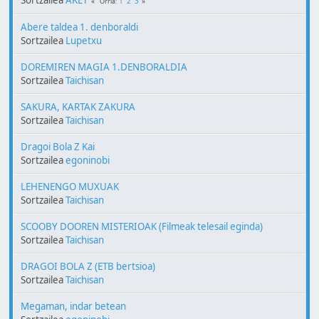
Sortzailea
AKET
1
2
3
Orria
Abere taldea 1. denboraldi
Sortzailea
Lupetxu
DOREMIREN MAGIA 1.DENBORALDIA
Sortzailea
Taichisan
SAKURA, KARTAK ZAKURA
Sortzailea
Taichisan
Dragoi Bola Z Kai
Sortzailea
egoninobi
LEHENENGO MUXUAK
Sortzailea
Taichisan
SCOOBY DOOREN MISTERIOAK (Filmeak telesail eginda)
Sortzailea
Taichisan
DRAGOI BOLA Z (ETB bertsioa)
Sortzailea
Taichisan
Megaman, indar betean