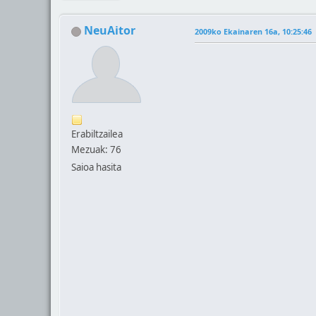
NeuAitor
2009ko Ekainaren 16a, 10:25:46
Erabiltzailea
Mezuak: 76
Saioa hasita