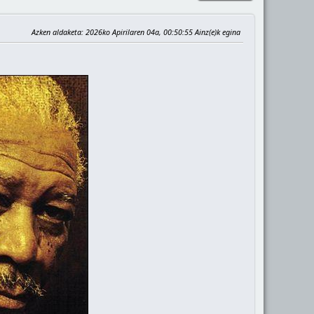
Azken aldaketa
: 2026ko Apirilaren 04a, 00:50:55 Ainz(e)k egina