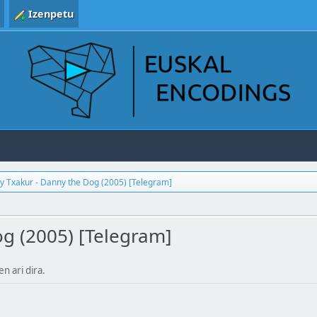
Izenpetu
 Txakur - Danny the Dog (2005) [Telegram]
g (2005) [Telegram]
en ari dira.