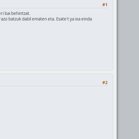
#1
i bai behintzat.
azo batzuk dabil ematen eta. Esate't ya ixa einda
#2