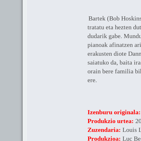
Bartek (Bob Hoskins
tratatu eta hezten du
dudarik gabe. Mundut
pianoak afinatzen ar
erakusten diote Dann
saiatuko da, baita ir
orain bere familia b
ere.
Izenburu originala:
Produkzio urtea:
20
Zuzendaria:
Louis L
Produkzioa:
Luc Bes