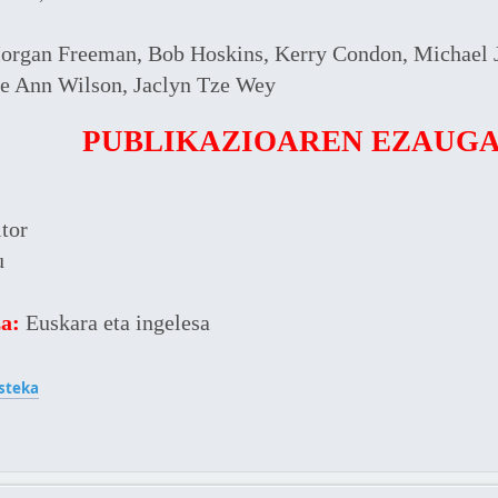
organ Freeman, Bob Hoskins, Kerry Condon, Michael 
e Ann Wilson, Jaclyn Tze Wey
PUBLIKAZIOAREN EZAUG
tor
u
a:
Euskara eta ingelesa
steka