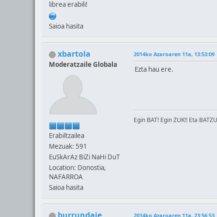
librea erabili!
Saioa hasita
xbartola
2014ko Azaroaren 11a, 13:53:09
Moderatzaile Globala
Ezta hau ere.
Egin BAT! Egin ZUK!! Eta BATZU
Erabiltzailea
Mezuak: 591
EuSkArAz BiZi NaHi DuT
Location: Donostia,
NAFARROA
Saioa hasita
burrundaie
2014ko Azaroaren 11a, 23:56:53