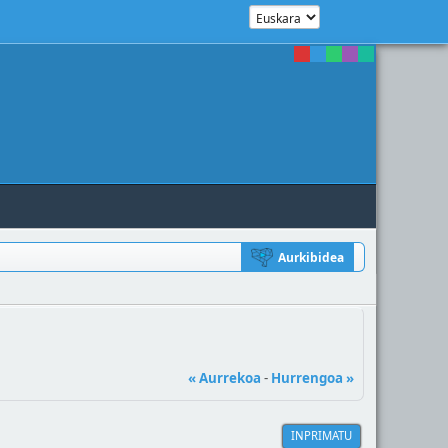
Aurkibidea
« Aurrekoa
-
Hurrengoa »
INPRIMATU