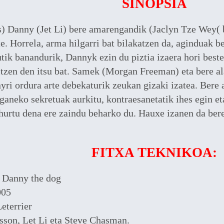
SINOPSIA
) Danny (Jet Li) bere amarengandik (Jaclyn Tze Wey( b
te. Horrela, arma hilgarri bat bilakatzen da, aginduak 
ik banandurik, Dannyk ezin du piztia izaera hori beste
itzen den itsu bat. Samek (Morgan Freeman) eta bere a
yri ordura arte debekaturik zeukan gizaki izatea. Bere 
aganeko sekretuak aurkitu, kontraesanetatik ihes egin et
ihurtu dena ere zaindu beharko du. Hauxe izanen da bere
FITXA TEKNIKOA:
Danny the dog
05
eterrier
son, Let Li eta Steve Chasman.