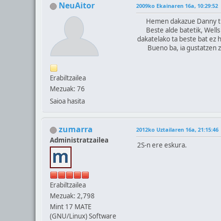
NeuAitor
2009ko Ekainaren 16a, 10:29:52
Hemen dakazue Danny the do
Beste alde batetik, Wells k
dakatelako ta beste bat ez h
Bueno ba, ia gustatzen za
Erabiltzailea
Mezuak: 76
Saioa hasita
zumarra
2012ko Uztailaren 16a, 21:15:46
Administratzailea
2S-n ere eskura.
Erabiltzailea
Mezuak: 2,798
Mint 17 MATE
(GNU/Linux) Software