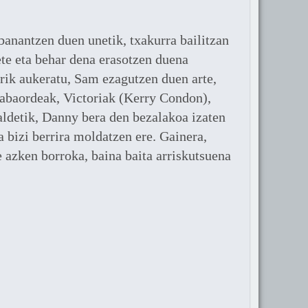
anantzen duen unetik, txakurra bailitzan
bete eta behar dena erasotzen duena
rik aukeratu, Sam ezagutzen duen arte,
labaordeak, Victoriak (Kerry Condon),
aldetik, Danny bera den bezalakoa izaten
a bizi berrira moldatzen ere. Gainera,
 azken borroka, baina baita arriskutsuena