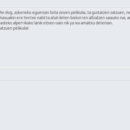
g, azkeneko eguenian bota zeuen pelikulia. Ia gustatzen zatzuen, ner
asuakin ere hortxe nabil ta ahal deten bixkorren altzatzen saiauko nai, ar
asteko alperrikako lanik eitxen oain nik ya ixa amaitxu detenian.
tzuen pelikulia!