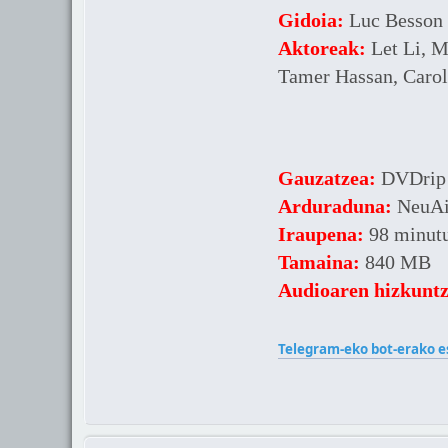
Gidoia:
Luc Besson
Aktoreak:
Let Li, M
Tamer Hassan, Carol
Gauzatzea:
DVDrip
Arduraduna:
NeuAi
Iraupena:
98 minut
Tamaina:
840 MB
Audioaren hizkuntz
Telegram-eko bot-erako e