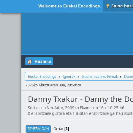
Saioa hasi
Welcome to
Euskal Encodings
.
Hasiera
Euskal Encodings
Igoerak
Irudi errealeko Filmak
Danny
►
►
►
2026ko Abuztuaren 08a, 20:59:20
Danny Txakur - Danny the Do
Sortzailea NeuAitor, 2009ko Ekainaren 16a, 10:25:46
0 erabiltzaile guztira eta 1 Bisitari erabiltzaile gai hau ikust
Orria
BEHERA JOAN
1