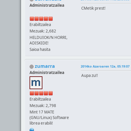
Administratzailea
CMetik prest!
Erabiltzailea
Mezuak: 2,682
HELDUIOK/N HORRI,
ADISKIDE!
Saioa hasita
zumarra
2014ko Azaroaren 12a, 05:19:07
Administratzailea
Aupa zu!!
Erabiltzailea
Mezuak: 2,798
Mint 17 MATE
(GNU/Linux) Software
librea erabili!