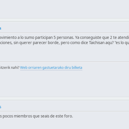
4
imiento a lo sumo participan 5 personas. Ya conseguiste que 2 te atendie
ciones, sin querer parecer borde, pero como dice Taichisan aqu? "es lo q
itzerik nahi?
Web orriaren gastuetarako diru bilketa
5
os pocos miembros que seais de este foro.