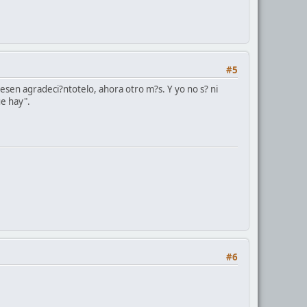
#5
sen agradeci?ntotelo, ahora otro m?s. Y yo no s? ni
ue hay".
#6