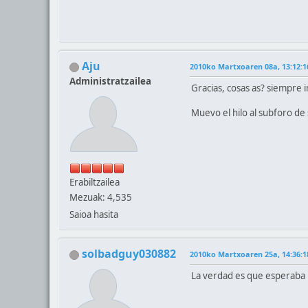
Aju
2010ko Martxoaren 08a, 13:12:1
Administratzailea
Gracias, cosas as? siempre 
Muevo el hilo al subforo de 
Erabiltzailea
Mezuak: 4,535
Saioa hasita
solbadguy030882
2010ko Martxoaren 25a, 14:36:1
La verdad es que esperaba 