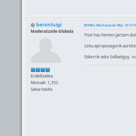
baronluigi
2010ko Martxoaren 08a, 12:17:4
Moderatzaile Globala
Post hau hemen jartzen dut 
Leku aproposagorik aurkitz
Eskerrik asko Solbadguy. :v
Erabiltzailea
Mezuak: 1,352
Saioa hasita