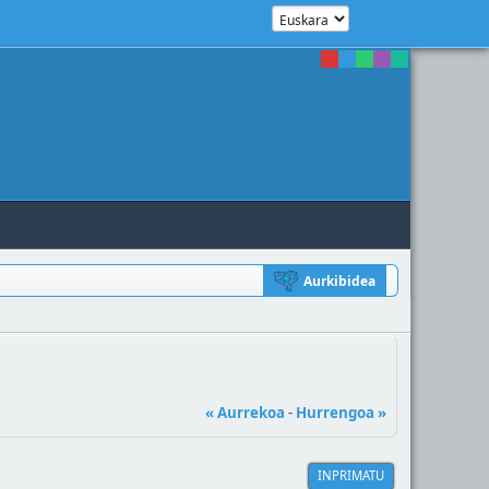
Aurkibidea
« Aurrekoa
-
Hurrengoa »
INPRIMATU