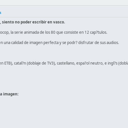
4
 siento no poder escribir en vasco.
ocop, la serie animada de los 80 que consiste en 12 cap?tulos.
 una calidad de imagen perfecta y se podr? disfrutar de sus audios.
en ETB), catal?n (doblaje de TV3), castellano, espa?ol neutro, e ingl?s (dobl
la imagen: