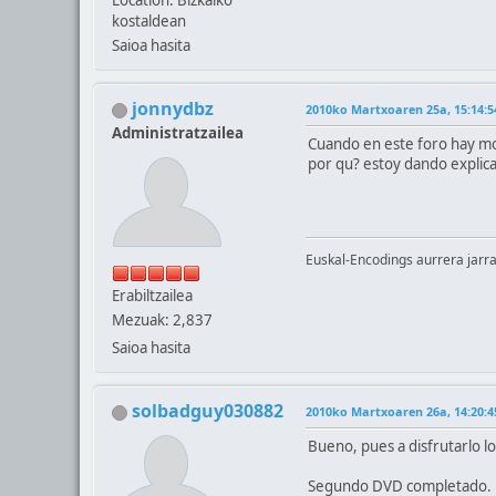
Location: Bizkaiko
kostaldean
Saioa hasita
jonnydbz
2010ko Martxoaren 25a, 15:14:5
Administratzailea
Cuando en este foro hay mov
por qu? estoy dando explica
Euskal-Encodings aurrera jarra
Erabiltzailea
Mezuak: 2,837
Saioa hasita
solbadguy030882
2010ko Martxoaren 26a, 14:20:4
Bueno, pues a disfrutarlo l
Segundo DVD completado.