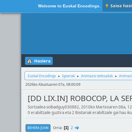
Saioa hasi
Welcome to
Euskal Encodings
.
Hasiera
Euskal Encodings
Igoerak
Animazio telesailak
Animazi
►
►
►
2026ko Abuztuaren 07a, 08:00:09
[DD LIX.IN] ROBOCOP, LA SE
Sortzailea solbadguy030882, 2010ko Martxoaren 08a, 12
0 erabiltzaile guztira eta 2 Bisitariak erabiltzaile gai hau ik
2
Orria
BEHERA JOAN
1