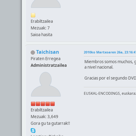
Erabiltzailea
Mezuak: 7
Saioa hasita
Taichisan
2010ko Martxoaren 26a, 23:16:4
Piraten Erregea
Miembros somos muchos, gen
Administratzailea
a nivel nacional.
Gracias por el segundo DV
EUSKAL-ENCODINGS, euskaraz b
Erabiltzailea
Mezuak: 3,649
Gora gu ta gutarrak!!