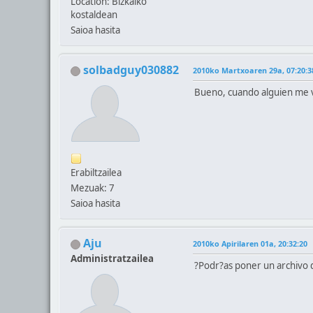
Location: Bizkaiko
kostaldean
Saioa hasita
solbadguy030882
2010ko Martxoaren 29a, 07:20:3
Bueno, cuando alguien me ve
Erabiltzailea
Mezuak: 7
Saioa hasita
Aju
2010ko Apirilaren 01a, 20:32:20
Administratzailea
?Podr?as poner un archivo dl