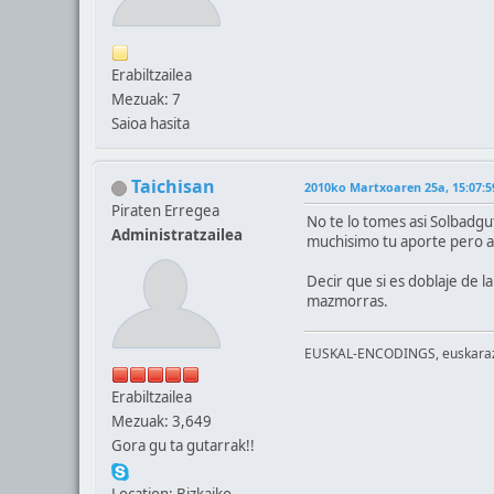
Erabiltzailea
Mezuak: 7
Saioa hasita
Taichisan
2010ko Martxoaren 25a, 15:07:5
Piraten Erregea
No te lo tomes asi Solbadgu
Administratzailea
muchisimo tu aporte pero a
Decir que si es doblaje de 
mazmorras.
EUSKAL-ENCODINGS, euskaraz b
Erabiltzailea
Mezuak: 3,649
Gora gu ta gutarrak!!