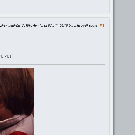
Azken aldaketa
: 2010ko Apirilaren 03a, 11:04:10 baronluigi(e)k egina
#1
VD xD)