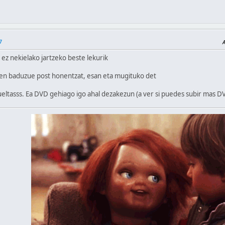
7
ez nekielako jartzeko beste lekurik
en baduzue post honentzat, esan eta mugituko det
ueltasss. Ea DVD gehiago igo ahal dezakezun (a ver si puedes subir mas D