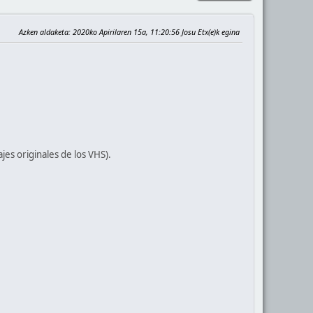
Azken aldaketa
: 2020ko Apirilaren 15a, 11:20:56 Josu Etx(e)k egina
ajes originales de los VHS).