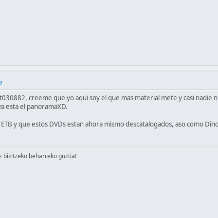
9
t030882, creeme que yo aqui soy el que mas material mete y casi nadie ni
si esta el panoramaXD.
la ETB y que estos DVDs estan ahora mismo descatalogados, aso como Dino
izitzeko beharreko guztia!