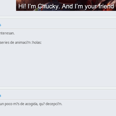
6
interesan.
series de animaci?n :holas:
8
un poco m?s de acogida, qu? decepci?n.