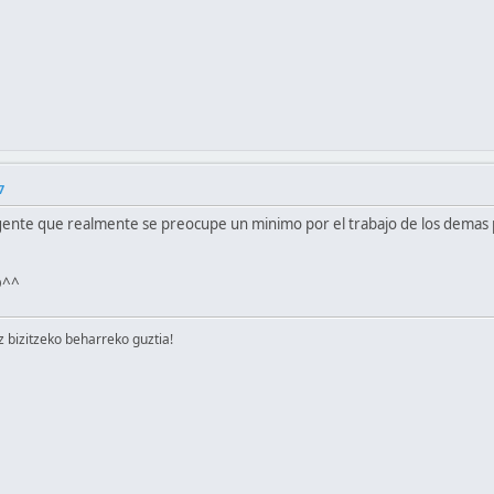
7
te que realmente se preocupe un minimo por el trabajo de los demas poc
D^^
izitzeko beharreko guztia!