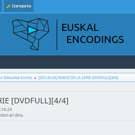
Izenpetu
o Telesailak Erorita
[DD LIX.IN] ROBOCOP, LA SERIE [DVDFULL][4/4]
►
RIE [DVDFULL][4/4]
:16:24
usten ari dira.