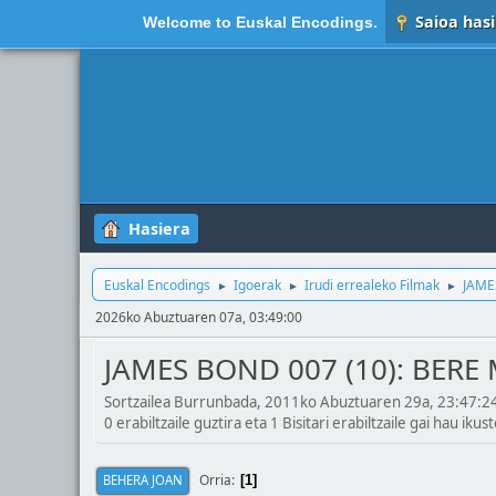
Saioa hasi
Welcome to
Euskal Encodings
.
Hasiera
Euskal Encodings
Igoerak
Irudi errealeko Filmak
JAME
►
►
►
2026ko Abuztuaren 07a, 03:49:00
JAMES BOND 007 (10): BERE
Sortzailea Burrunbada, 2011ko Abuztuaren 29a, 23:47:2
0 erabiltzaile guztira eta 1 Bisitari erabiltzaile gai hau ikust
Orria
BEHERA JOAN
1