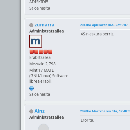
ADISKIDE!
Saioa hasita
zumarra
2013ko Apirilaren 06a, 22:19:07
Administratzailea
4S-n eskura berriz.
Erabiltzailea
Mezuak: 2,798
Mint 17 MATE
(GNU/Linux) Software
librea erabili!
Saioa hasita
Ainz
2020ko Martxoaren 01a, 17:40:5
Administratzailea
Erorita.