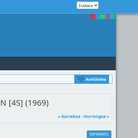
Aurkibidea
 [4S] (1969)
« Aurrekoa
-
Hurrengoa »
INPRIMATU