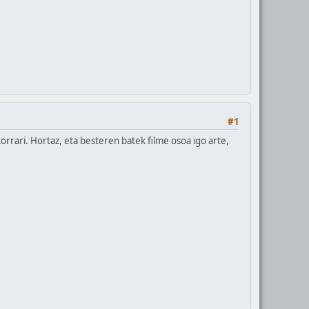
#1
rrari. Hortaz, eta besteren batek filme osoa igo arte,