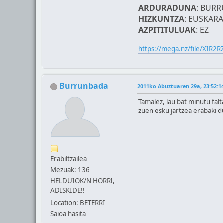
ARDURADUNA
: BUR
HIZKUNTZA
: EUSKARA
AZPITITULUAK
: EZ
https://mega.nz/file/XI
Burrunbada
2011ko Abuztuaren 29a, 23:52:1
Tamalez, lau bat minutu fal
zuen esku jartzea erabaki d
Erabiltzailea
Mezuak: 136
HELDUIOK/N HORRI,
ADISKIDE!!
Location: BETERRI
Saioa hasita