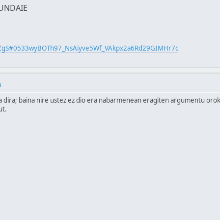
RUNDAIE
R2RZgS#0533wyBOTh97_NsAiyve5Wf_VAkpx2a6Rd29GIMHr7c
4
ta dira; baina nire ustez ez dio era nabarmenean eragiten argumentu oroko
ut.