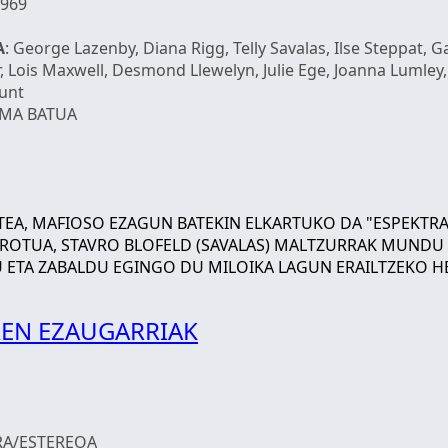
1969
A
: George Lazenby, Diana Rigg, Telly Savalas, Ilse Steppat, G
, Lois Maxwell, Desmond Llewelyn, Julie Ege, Joanna Lumley,
Hunt
UMA BATUA
TEA, MAFIOSO EZAGUN BATEKIN ELKARTUKO DA "ESPEKTR
IROTUA, STAVRO BLOFELD (SAVALAS) MALTZURRAK MUNDU 
U ETA ZABALDU EGINGO DU MILOIKA LAGUN ERAILTZEKO H
EN EZAUGARRIAK
RA/ESTEREOA