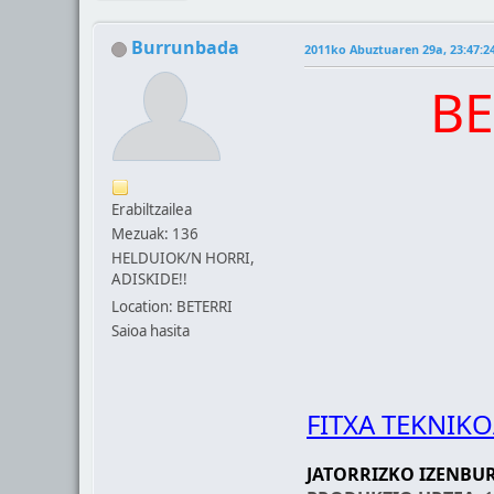
Burrunbada
2011ko Abuztuaren 29a, 23:47:2
BE
Erabiltzailea
Mezuak: 136
HELDUIOK/N HORRI,
ADISKIDE!!
Location: BETERRI
Saioa hasita
FITXA TEKNIK
JATORRIZKO IZENBU