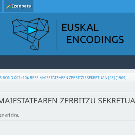
Izenpetu
S BOND 007 (10): BERE MAIESTATEAREN ZERBITZU SEKRETUAN [4S] (1969)
 MAIESTATEAREN ZERBITZU SEKRETUAN
4
en ari dira.