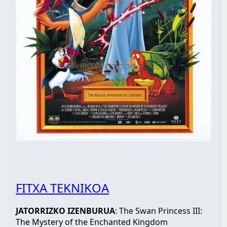
FITXA TEKNIKOA
JATORRIZKO IZENBURUA
: The Swan Princess III:
The Mystery of the Enchanted Kingdom