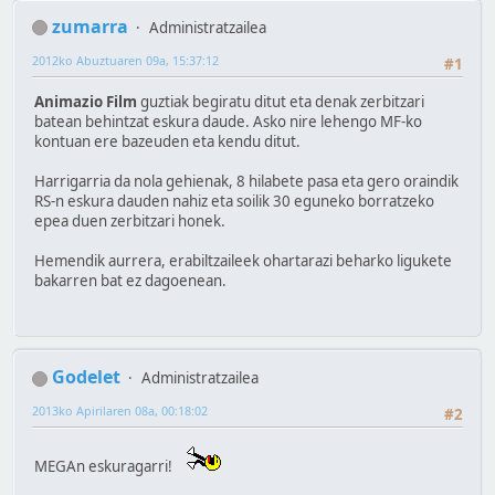
zumarra
Administratzailea
2012ko Abuztuaren 09a, 15:37:12
#1
Animazio Film
guztiak begiratu ditut eta denak zerbitzari
batean behintzat eskura daude. Asko nire lehengo MF-ko
kontuan ere bazeuden eta kendu ditut.
Harrigarria da nola gehienak, 8 hilabete pasa eta gero oraindik
RS-n eskura dauden nahiz eta soilik 30 eguneko borratzeko
epea duen zerbitzari honek.
Hemendik aurrera, erabiltzaileek ohartarazi beharko ligukete
bakarren bat ez dagoenean.
Godelet
Administratzailea
2013ko Apirilaren 08a, 00:18:02
#2
MEGAn eskuragarri!