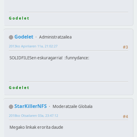
G o d e l e t
Godelet
Administratzailea
2013ko Apirilaren 11a, 21:02:27
#3
SOLIDFILESen eskuragarria! :funnydance:
G o d e l e t
StarKillerNFS
Moderatzaile Globala
2018ko Otsailaren 03a, 23:47:12
#4
Megako linkak erorita daude