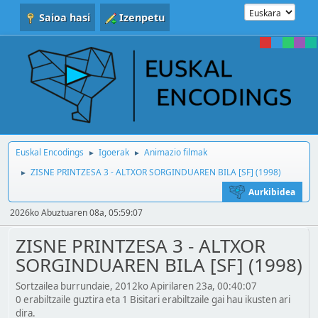
Saioa hasi
Izenpetu
Euskal Encodings
Igoerak
Animazio filmak
►
►
ZISNE PRINTZESA 3 - ALTXOR SORGINDUAREN BILA [SF] (1998)
►
Aurkibidea
2026ko Abuztuaren 08a, 05:59:07
ZISNE PRINTZESA 3 - ALTXOR
SORGINDUAREN BILA [SF] (1998)
Sortzailea burrundaie, 2012ko Apirilaren 23a, 00:40:07
0 erabiltzaile guztira eta 1 Bisitari erabiltzaile gai hau ikusten ari
dira.