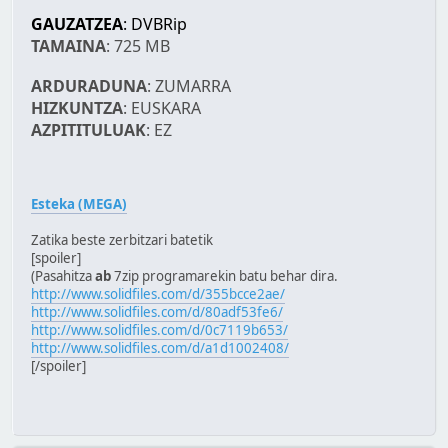
GAUZATZEA
: DVBRip
TAMAINA
: 725 MB
ARDURADUNA
: ZUMARRA
HIZKUNTZA
: EUSKARA
AZPITITULUAK
: EZ
Esteka (MEGA)
Zatika beste zerbitzari batetik
[spoiler]
(Pasahitza
ab
7zip programarekin batu behar dira.
http://www.solidfiles.com/d/355bcce2ae/
http://www.solidfiles.com/d/80adf53fe6/
http://www.solidfiles.com/d/0c7119b653/
http://www.solidfiles.com/d/a1d1002408/
[/spoiler]