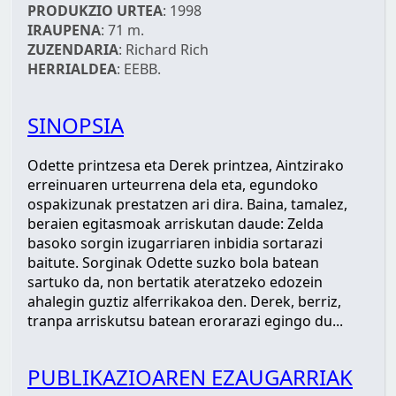
PRODUKZIO URTEA
: 1998
IRAUPENA
: 71 m.
ZUZENDARIA
: Richard Rich
HERRIALDEA
: EEBB.
SINOPSIA
Odette printzesa eta Derek printzea, Aintzirako
erreinuaren urteurrena dela eta, egundoko
ospakizunak prestatzen ari dira. Baina, tamalez,
beraien egitasmoak arriskutan daude: Zelda
basoko sorgin izugarriaren inbidia sortarazi
baitute. Sorginak Odette suzko bola batean
sartuko da, non bertatik ateratzeko edozein
ahalegin guztiz alferrikakoa den. Derek, berriz,
tranpa arriskutsu batean erorarazi egingo du...
PUBLIKAZIOAREN EZAUGARRIAK