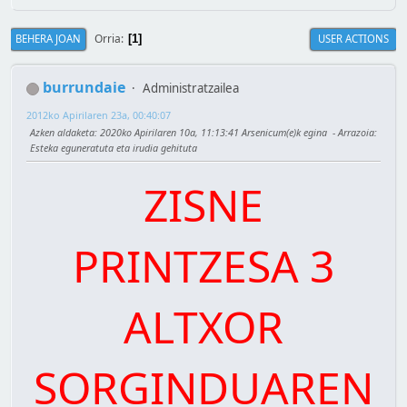
Orria
BEHERA JOAN
USER ACTIONS
1
burrundaie
Administratzailea
2012ko Apirilaren 23a, 00:40:07
Azken aldaketa
: 2020ko Apirilaren 10a, 11:13:41 Arsenicum(e)k egina
Arrazoia
:
Esteka eguneratuta eta irudia gehituta
ZISNE
PRINTZESA 3
ALTXOR
SORGINDUAREN