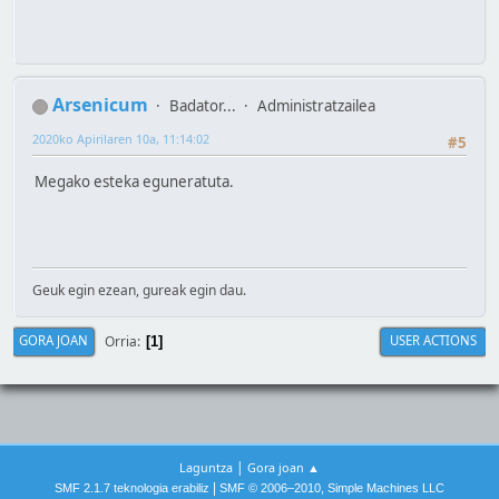
Arsenicum
Badator...
Administratzailea
2020ko Apirilaren 10a, 11:14:02
#5
Megako esteka eguneratuta.
Geuk egin ezean, gureak egin dau.
Orria
GORA JOAN
USER ACTIONS
1
|
Laguntza
Gora joan ▲
|
SMF 2.1.7 teknologia erabiliz
SMF © 2006–2010, Simple Machines LLC