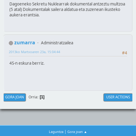
Dagoeneko Sekretu Nuklearrak dokumental antzeztu multzoa
(5 atal) Dokumentalak sailera aldatua eta zuzenean ikusteko
aukera erantsia.
zumarra
Administratzailea
2013ko Martxoaren 23a, 15:04:44
#4
4S-n eskura berriz.
Orria
GORA JOAN
USER ACTIONS
1
|
Laguntza
Gora joan ▲