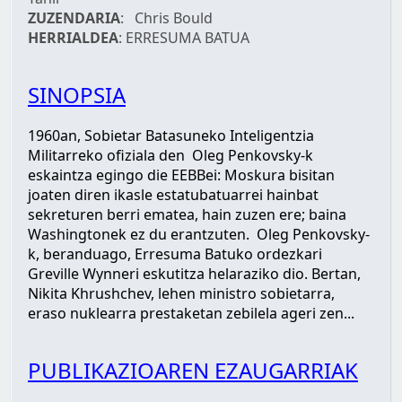
ZUZENDARIA
: Chris Bould
HERRIALDEA
: ERRESUMA BATUA
SINOPSIA
1960an, Sobietar Batasuneko Inteligentzia
Militarreko ofiziala den Oleg Penkovsky-k
eskaintza egingo die EEBBei: Moskura bisitan
joaten diren ikasle estatubatuarrei hainbat
sekreturen berri ematea, hain zuzen ere; baina
Washingtonek ez du erantzuten. Oleg Penkovsky-
k, beranduago, Erresuma Batuko ordezkari
Greville Wynneri eskutitza helaraziko dio. Bertan,
Nikita Khrushchev, lehen ministro sobietarra,
eraso nuklearra prestaketan zebilela ageri zen...
PUBLIKAZIOAREN EZAUGARRIAK