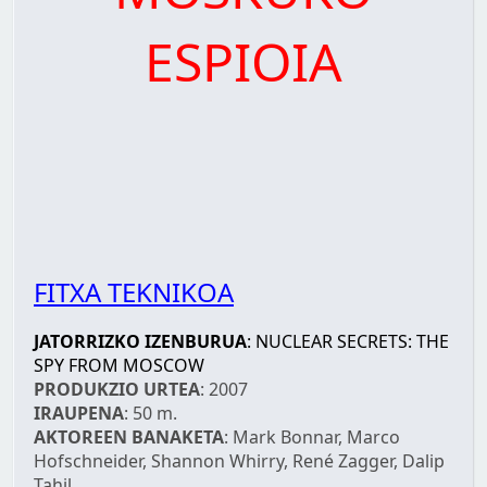
ESPIOIA
FITXA TEKNIKOA
JATORRIZKO IZENBURUA
: NUCLEAR SECRETS: THE
SPY FROM MOSCOW
PRODUKZIO URTEA
: 2007
IRAUPENA
: 50 m.
AKTOREEN BANAKETA
: Mark Bonnar, Marco
Hofschneider, Shannon Whirry, René Zagger, Dalip
Tahil