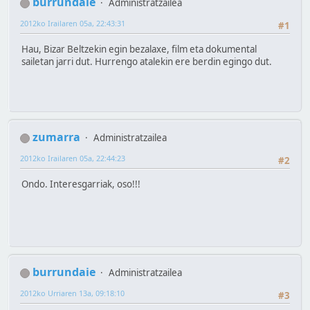
burrundaie
Administratzailea
2012ko Irailaren 05a, 22:43:31
#1
Hau, Bizar Beltzekin egin bezalaxe, film eta dokumental
sailetan jarri dut. Hurrengo atalekin ere berdin egingo dut.
zumarra
Administratzailea
2012ko Irailaren 05a, 22:44:23
#2
Ondo. Interesgarriak, oso!!!
burrundaie
Administratzailea
2012ko Urriaren 13a, 09:18:10
#3