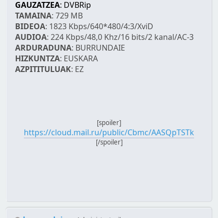
GAUZATZEA
: DVBRip
TAMAINA
: 729 MB
BIDEOA
: 1823 Kbps/640*480/4:3/XviD
AUDIOA
: 224 Kbps/48,0 Khz/16 bits/2 kanal/AC-3
ARDURADUNA
: BURRUNDAIE
HIZKUNTZA
: EUSKARA
AZPITITULUAK
: EZ
[spoiler]
https://cloud.mail.ru/public/Cbmc/AASQpTSTk
[/spoiler]