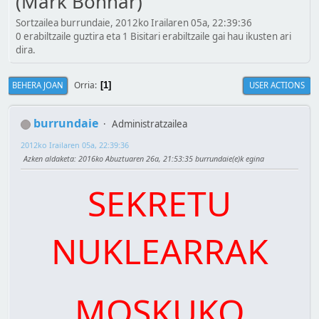
(Mark Bonnar)
Sortzailea burrundaie, 2012ko Irailaren 05a, 22:39:36
0 erabiltzaile guztira eta 1 Bisitari erabiltzaile gai hau ikusten ari
dira.
Orria
BEHERA JOAN
USER ACTIONS
1
burrundaie
Administratzailea
2012ko Irailaren 05a, 22:39:36
Azken aldaketa
: 2016ko Abuztuaren 26a, 21:53:35 burrundaie(e)k egina
SEKRETU
NUKLEARRAK
MOSKUKO