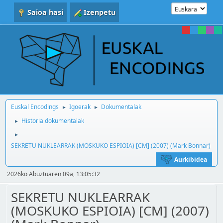
Saioa hasi
Izenpetu
Euskal Encodings
Igoerak
Dokumentalak
►
►
Historia dokumentalak
►
►
SEKRETU NUKLEARRAK (MOSKUKO ESPIOIA) [CM] (2007) (Mark Bonnar)
Aurkibidea
2026ko Abuztuaren 09a, 13:05:32
SEKRETU NUKLEARRAK
(MOSKUKO ESPIOIA) [CM] (2007)