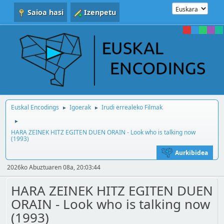
Saioa hasi
Izenpetu
Euskal Encodings
Igoerak
Irudi errealeko Filmak
►
►
►
HARA ZEINEK HITZ EGITEN DUEN ORAIN - Look who is talking now
(1993)
Aurkibidea
2026ko Abuztuaren 08a, 20:03:44
HARA ZEINEK HITZ EGITEN DUEN
ORAIN - Look who is talking now
(1993)