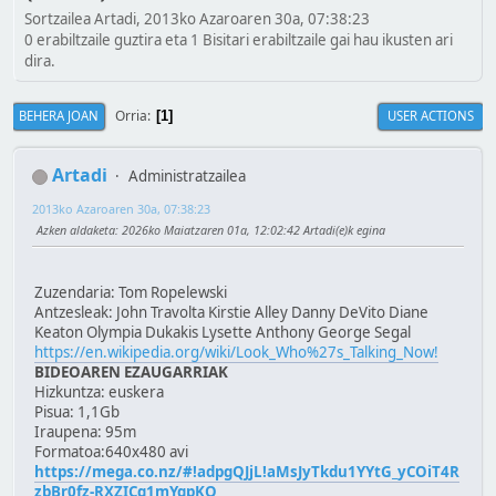
Sortzailea Artadi, 2013ko Azaroaren 30a, 07:38:23
0 erabiltzaile guztira eta 1 Bisitari erabiltzaile gai hau ikusten ari
dira.
Orria
BEHERA JOAN
USER ACTIONS
1
Artadi
Administratzailea
2013ko Azaroaren 30a, 07:38:23
Azken aldaketa
: 2026ko Maiatzaren 01a, 12:02:42 Artadi(e)k egina
Zuzendaria: Tom Ropelewski
Antzesleak: John Travolta Kirstie Alley Danny DeVito Diane
Keaton Olympia Dukakis Lysette Anthony George Segal
https://en.wikipedia.org/wiki/Look_Who%27s_Talking_Now!
BIDEOAREN EZAUGARRIAK
Hizkuntza: euskera
Pisua: 1,1Gb
Iraupena: 95m
Formatoa:640x480 avi
https://mega.co.nz/#!adpgQJjL!aMsJyTkdu1YYtG_yCOiT4R
zbBr0fz-RXZICg1mYqpKQ