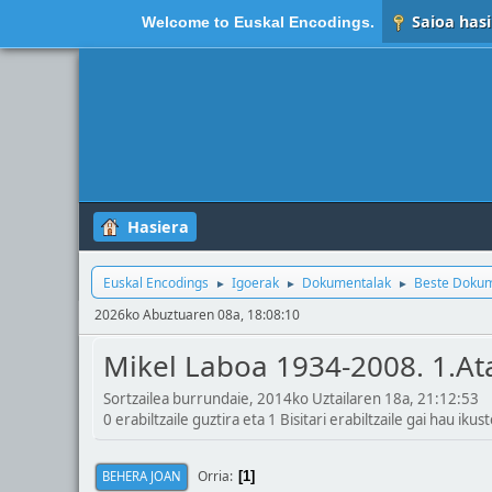
Saioa hasi
Welcome to
Euskal Encodings
.
Hasiera
Euskal Encodings
Igoerak
Dokumentalak
Beste Dokum
►
►
►
2026ko Abuztuaren 08a, 18:08:10
Mikel Laboa 1934-2008. 1.Ata
Sortzailea burrundaie, 2014ko Uztailaren 18a, 21:12:53
0 erabiltzaile guztira eta 1 Bisitari erabiltzaile gai hau ikust
Orria
BEHERA JOAN
1