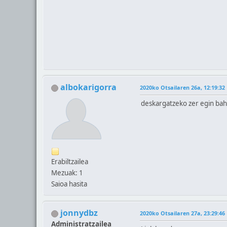
albokarigorra
2020ko Otsailaren 26a, 12:19:32
deskargatzeko zer egin bah
Erabiltzailea
Mezuak: 1
Saioa hasita
jonnydbz
2020ko Otsailaren 27a, 23:29:46
Administratzailea