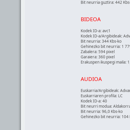
Bit neurria guztira: 442 Kbs
BIDEOA
Kodek ID-a: avc1
Kodek ID-a/Argibideak: Ad
Bit neurria: 344 Kbs-ko
Gehinezko bit neurria: 1 77
Zabalera: 594 pixel
Garaiera: 360 pixel
Erakuspen ikuspegi maila: 
AUDIOA
Euskarria/Argibideak: Adv
Euskarriaren profila: LC
Kodek ID-a: 40
Bit neurri modua: Aldakorr
Bit neurria: 96,0 Kbs-ko
Gehinezko bit neurria: 104