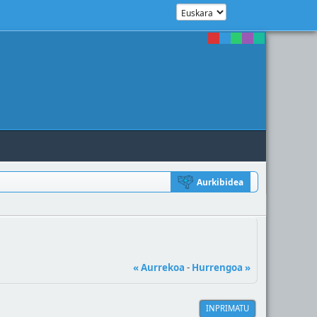
Aurkibidea
« Aurrekoa
-
Hurrengoa »
INPRIMATU