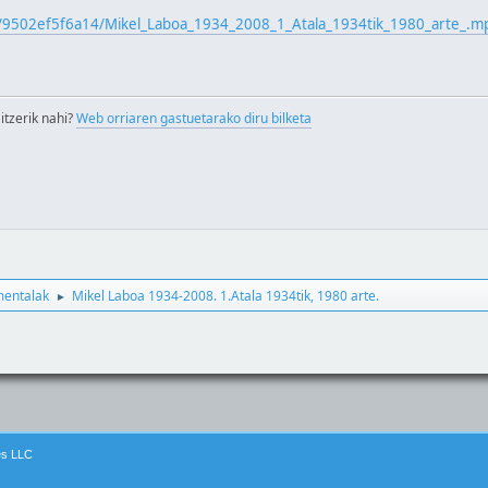
lic/9502ef5f6a14/Mikel_Laboa_1934_2008_1_Atala_1934tik_1980_arte_.m
itzerik nahi?
Web orriaren gastuetarako diru bilketa
entalak
Mikel Laboa 1934-2008. 1.Atala 1934tik, 1980 arte.
►
es LLC