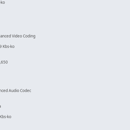
-ko
vanced Video Coding
9 Kbs-ko
1,650
anced Audio Codec
a
 Kbs-ko