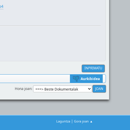
p4
INPRIMATU
Aurkibidea
Hona joan
|
Laguntza
Gora joan ▲