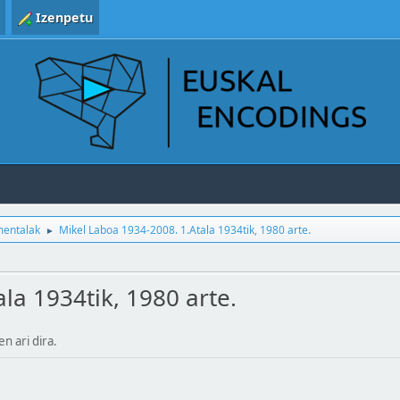
Izenpetu
entalak
Mikel Laboa 1934-2008. 1.Atala 1934tik, 1980 arte.
►
la 1934tik, 1980 arte.
en ari dira.