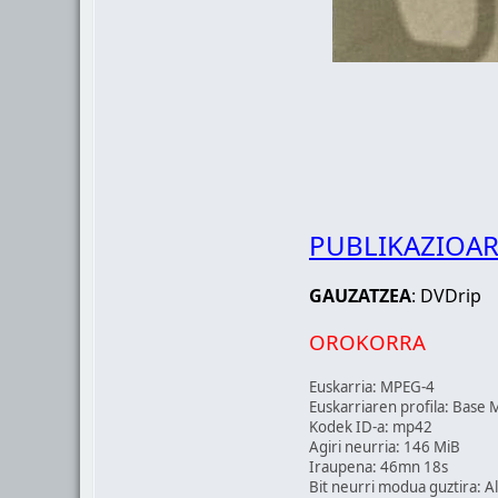
PUBLIKAZIOAR
GAUZATZEA
: DVDrip
OROKORRA
Euskarria: MPEG-4
Euskarriaren profila: Base 
Kodek ID-a: mp42
Agiri neurria: 146 MiB
Iraupena: 46mn 18s
Bit neurri modua guztira: A