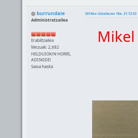
burrundaie
2014ko Uztailaren 18a, 21:12:53
Administratzailea
Mikel
Erabiltzailea
Mezuak: 2,682
HELDUIOK/N HORRI,
ADISKIDE!
Saioa hasita