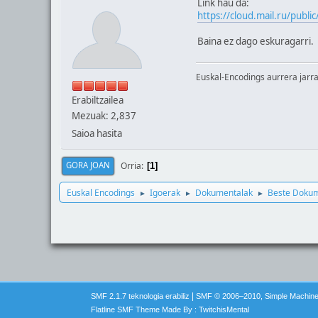
Link hau da:
https://cloud.mail.ru/pub
Baina ez dago eskuragarri.
Euskal-Encodings aurrera jarra
Erabiltzailea
Mezuak: 2,837
Saioa hasita
Orria
GORA JOAN
1
Euskal Encodings
Igoerak
Dokumentalak
Beste Dokum
►
►
►
|
SMF 2.1.7 teknologia erabiliz
SMF © 2006–2010, Simple Machin
Flatline SMF Theme Made By : TwitchisMental