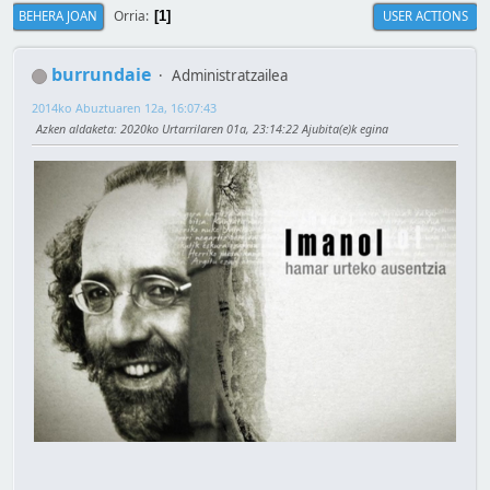
Orria
BEHERA JOAN
USER ACTIONS
1
burrundaie
Administratzailea
2014ko Abuztuaren 12a, 16:07:43
Azken aldaketa
: 2020ko Urtarrilaren 01a, 23:14:22 Ajubita(e)k egina