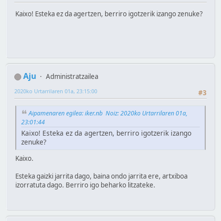
Kaixo! Esteka ez da agertzen, berriro igotzerik izango zenuke?
Aju
Administratzailea
2020ko Urtarrilaren 01a, 23:15:00
#3
Aipamenaren egilea: iker.nb Noiz: 2020ko Urtarrilaren 01a,
23:01:44
Kaixo! Esteka ez da agertzen, berriro igotzerik izango
zenuke?
Kaixo.
Esteka gaizki jarrita dago, baina ondo jarrita ere, artxiboa
izorratuta dago. Berriro igo beharko litzateke.