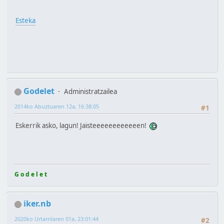
Esteka
Godelet
Administratzailea
2014ko Abuztuaren 12a, 16:38:05
#1
Eskerrik asko, lagun! Jaisteeeeeeeeeeeen!
G o d e l e t
iker.nb
2020ko Urtarrilaren 01a, 23:01:44
#2