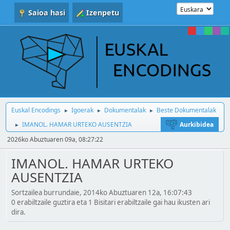
Saioa hasi
Izenpetu
Euskal Encodings
Igoerak
Dokumentalak
Beste Dokumentalak
►
►
►
IMANOL. HAMAR URTEKO AUSENTZIA
Aurkibidea
►
2026ko Abuztuaren 09a, 08:27:22
IMANOL. HAMAR URTEKO
AUSENTZIA
Sortzailea burrundaie, 2014ko Abuztuaren 12a, 16:07:43
0 erabiltzaile guztira eta 1 Bisitari erabiltzaile gai hau ikusten ari
dira.