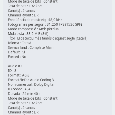
Mode de taxa de bits : Constant
Taxa de bits : 192 kb/s
Canal(s) : 2 canals
Channel layout : L R
Freqüència de mostreig : 48,0 kHz
Fotogrames per segon : 31,250 FPS (1536 SPF)
Mode compressió : Amb pèrdua
Mida pista : 33,9 MiB (3%)
Títol : El detectiu més famós d'aquest segle [Català]
Idioma : Català
Service kind : Complete Main
Default : Sí
Forced : No
Àudio #2
ID : 3
Format : AC-3
Format/Info : Audio Coding 3
Nom comercial : Dolby Digital
ID còdec : A_AC3
Durada : 24 min 40 s
Mode de taxa de bits : Constant
Taxa de bits : 192 kb/s
Canal(s) : 2 canals
Channel layout : L R