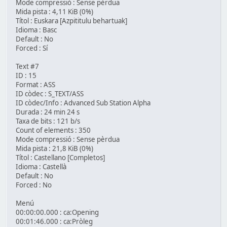
Mode compressió : Sense pèrdua
Mida pista : 4,11 KiB (0%)
Títol : Euskara [Azpititulu behartuak]
Idioma : Basc
Default : No
Forced : Sí
Text #7
ID : 15
Format : ASS
ID còdec : S_TEXT/ASS
ID còdec/Info : Advanced Sub Station Alpha
Durada : 24 min 24 s
Taxa de bits : 121 b/s
Count of elements : 350
Mode compressió : Sense pèrdua
Mida pista : 21,8 KiB (0%)
Títol : Castellano [Completos]
Idioma : Castellà
Default : No
Forced : No
Menú
00:00:00.000 : ca:Opening
00:01:46.000 : ca:Pròleg