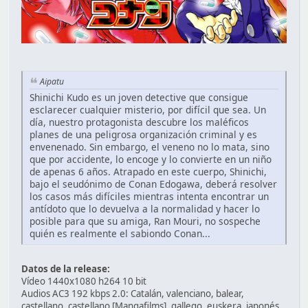
Aipatu
Shinichi Kudo es un joven detective que consigue
esclarecer cualquier misterio, por difícil que sea. Un
día, nuestro protagonista descubre los maléficos
planes de una peligrosa organización criminal y es
envenenado. Sin embargo, el veneno no lo mata, sino
que por accidente, lo encoge y lo convierte en un niño
de apenas 6 años. Atrapado en este cuerpo, Shinichi,
bajo el seudónimo de Conan Edogawa, deberá resolver
los casos más difíciles mientras intenta encontrar un
antídoto que lo devuelva a la normalidad y hacer lo
posible para que su amiga, Ran Mouri, no sospeche
quién es realmente el sabiondo Conan...
Datos de la release:
Vídeo 1440x1080 h264 10 bit
Audios AC3 192 kbps 2.0: Catalán, valenciano, balear,
castellano, castellano [Mangafilms], gallego, euskera, japonés