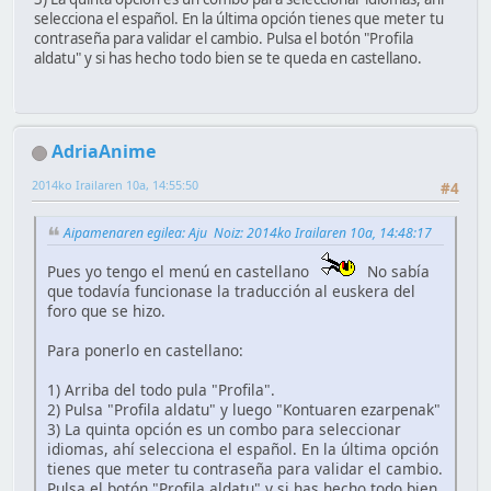
selecciona el español. En la última opción tienes que meter tu
contraseña para validar el cambio. Pulsa el botón "Profila
aldatu" y si has hecho todo bien se te queda en castellano.
AdriaAnime
2014ko Irailaren 10a, 14:55:50
#4
Aipamenaren egilea: Aju Noiz: 2014ko Irailaren 10a, 14:48:17
Pues yo tengo el menú en castellano
No sabía
que todavía funcionase la traducción al euskera del
foro que se hizo.
Para ponerlo en castellano:
1) Arriba del todo pula "Profila".
2) Pulsa "Profila aldatu" y luego "Kontuaren ezarpenak"
3) La quinta opción es un combo para seleccionar
idiomas, ahí selecciona el español. En la última opción
tienes que meter tu contraseña para validar el cambio.
Pulsa el botón "Profila aldatu" y si has hecho todo bien