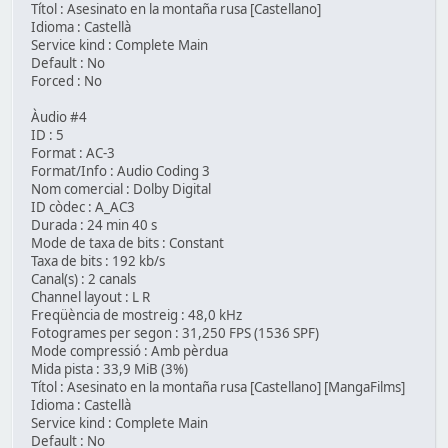
Títol : Asesinato en la montaña rusa [Castellano]
Idioma : Castellà
Service kind : Complete Main
Default : No
Forced : No
Àudio #4
ID : 5
Format : AC-3
Format/Info : Audio Coding 3
Nom comercial : Dolby Digital
ID còdec : A_AC3
Durada : 24 min 40 s
Mode de taxa de bits : Constant
Taxa de bits : 192 kb/s
Canal(s) : 2 canals
Channel layout : L R
Freqüència de mostreig : 48,0 kHz
Fotogrames per segon : 31,250 FPS (1536 SPF)
Mode compressió : Amb pèrdua
Mida pista : 33,9 MiB (3%)
Títol : Asesinato en la montaña rusa [Castellano] [MangaFilms]
Idioma : Castellà
Service kind : Complete Main
Default : No