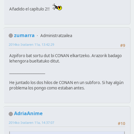
Añadido el capítulo 2!!
zumarra
Administratzailea
2014ko Irailaren 11a, 13:42:29
#9
Azpiforo bat sortu dut bi CONAN elkartzeko. Arazorik badago
lehengora bueltatuko ditut.
____________________
He juntado los dos hilos de CONAN en un subforo. Si hay algún
problema los pongo como estaban antes.
AdriaAnime
2014ko Irailaren 11a, 14:37:07
#10