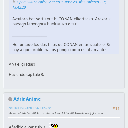
Aipamenaren egilea: zumarra Noiz: 2014ko Irailaren 11a,
13:42:29
Azpiforo bat sortu dut bi CONAN elkartzeko. Arazorik
badago lehengora bueltatuko ditut.
____________________
He juntado los dos hilos de CONAN en un subforo. Si
hay algún problema los pongo como estaban antes.
A vale, gracias!
Haciendo capítulo 3.
AdriaAnime
2014ko Irailaren 12a, 11:52:04
#11
Azken aldaketa
: 2014ko Irailaren 12a, 11:54:00 AdriaAnime(e)k egina
Añadido el capítulo 3
.