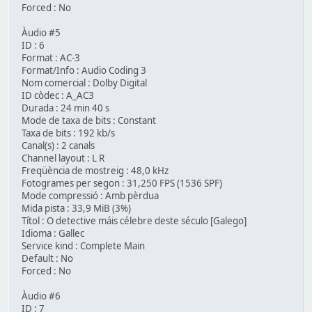
Forced : No
Àudio #5
ID : 6
Format : AC-3
Format/Info : Audio Coding 3
Nom comercial : Dolby Digital
ID còdec : A_AC3
Durada : 24 min 40 s
Mode de taxa de bits : Constant
Taxa de bits : 192 kb/s
Canal(s) : 2 canals
Channel layout : L R
Freqüència de mostreig : 48,0 kHz
Fotogrames per segon : 31,250 FPS (1536 SPF)
Mode compressió : Amb pèrdua
Mida pista : 33,9 MiB (3%)
Títol : O detective máis célebre deste século [Galego]
Idioma : Gallec
Service kind : Complete Main
Default : No
Forced : No
Àudio #6
ID : 7