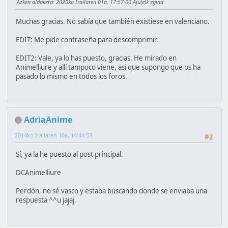
Azken aldaketa
: 2020ko Irailaren 01a, 17:57:00 Aju(e)k egina
Muchas gracias. No sabía que también existiese en valenciano.
EDIT: Me pide contraseña para descomprimir.
EDIT2: Vale, ya lo has puesto, gracias. He mirado en
Animelliure y allí tampoco viene, así que supongo que os ha
pasado lo mismo en todos los foros.
AdriaAnime
2014ko Irailaren 10a, 14:44:53
#2
Sí, ya la he puesto al post principal.
DCAnimelliure
Perdón, no sé vasco y estaba buscando donde se enviaba una
respuesta ^^u jajaj.