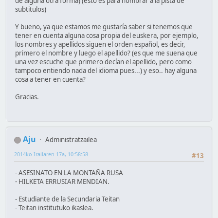
de alguna otra forma) (esto es para nombrar a la pista de
subtitulos)
Y bueno, ya que estamos me gustaría saber si tenemos que
tener en cuenta alguna cosa propia del euskera, por ejemplo,
los nombres y apellidos siguen el orden español, es decir,
primero el nombre y luego el apellido? (es que me suena que
una vez escuche que primero decían el apellido, pero como
tampoco entiendo nada del idioma pues...) y eso.. hay alguna
cosa a tener en cuenta?
Gracias.
Aju
Administratzailea
2014ko Irailaren 17a, 10:58:58
#13
- ASESINATO EN LA MONTAÑA RUSA
- HILKETA ERRUSIAR MENDIAN.
- Estudiante de la Secundaria Teitan
- Teitan institutuko ikaslea.