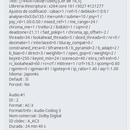
Títol : [1440x1080@10bits] [CRF de 16,5]
Llibreria d'escriptura : x264 core 161 r3027 4121277
Ajustos de codificació : cabac=1 / ref=5 / deblock=1:0:0 /
analyse=0x3:0x133 / me=umh / subme=10 / psy=1 /
psy_rd=1.00:0.00 / mixed_ref=1 / me_range=24 /
chroma_me=1 / trellis=2 / 8x8dct=1 / cqm=0 /
deadzone=21,11 / fast_pskip=1 / chroma_qp_offset=-2 /
threads=34 / lookahead_threads=5 / sliced_threads=0 / nr=0 /
decimate=1 / interlaced=0 / bluray_compat=0 /
constrained_intra=0 / bframes=8 / b_pyramid=2 / b_adapt=2 /
b_bias=0 / direct=3 / weightb=1 / open_gop=0 / weightp=2 /
keyint=250 / keyint_min=24 / scenecut=40 / intra_refresh=0 /
rc_lookahead=60 / rc=crf / mbtree=1 / crf=16.5 / qcomp=0.60
/ qpmin=0 / qpmax=81 / qpstep=4 / ip_ratio=1.40 / aq=1:1.00
Idioma : Japonès
Default : Sí
Forced : No
Àudio #1
ID : 2
Format : AC-3
Format/Info : Audio Coding 3
Nom comercial : Dolby Digital
ID còdec : A_AC3
Durada : 24 min 40 s