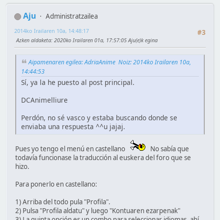
Aju
Administratzailea
2014ko Irailaren 10a, 14:48:17
#3
Azken aldaketa
: 2020ko Irailaren 01a, 17:57:05 Aju(e)k egina
Aipamenaren egilea: AdriaAnime Noiz: 2014ko Irailaren 10a,
14:44:53
Sí, ya la he puesto al post principal.
DCAnimelliure
Perdón, no sé vasco y estaba buscando donde se
enviaba una respuesta ^^u jajaj.
Pues yo tengo el menú en castellano
No sabía que
todavía funcionase la traducción al euskera del foro que se
hizo.
Para ponerlo en castellano:
1) Arriba del todo pula "Profila".
2) Pulsa "Profila aldatu" y luego "Kontuaren ezarpenak"
3) La quinta opción es un combo para seleccionar idiomas, ahí