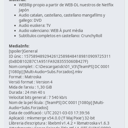
WEBRip propio a partir de WEB-DL nuestros de Netflix
Japón
Audio catalan, castellano, castellano mangafilms y
gallego: DVD
Audio euskera: TV
Audio valenciano: WEB À punt mèdia
Subtítulos completos en castellano: CrunchyRoll
MediaInfo:
[spoiler]General
ID únic : 15758948929426125898484189810909725311
(0xBDB102B7C1A951FA9283555060B427F)
Nom complet : C:\Descargas\dc\01_V3\[TeamPS] DC 0001
[1080p] [Multi-Audio+Subs.Forzados].mkv
Format : Matroska
Versió format : Version 4
Mida de l'arxiu : 1,30 GiB
Durada : 24 min 40 s
Velocitat bits general : 7 540 kb/s
Nom de la pel·lícula : [TeamPS] DC 0001 [1080p] [Multi-
Audio+Subs.Forzados]
Data de codificació : UTC 2021-03-03 17:39:56
Aplicació : mkvmerge v54.0.0 ('F Maj Pixie') 32-bit
Llibreria d'escriptura : libebml v1.4.2 + libmatroska v1.6.3