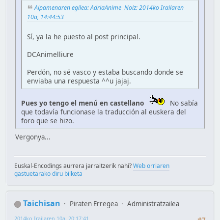
Aipamenaren egilea: AdriaAnime Noiz: 2014ko Irailaren
10a, 14:44:53
Sí, ya la he puesto al post principal.
DCAnimelliure
Perdón, no sé vasco y estaba buscando donde se
enviaba una respuesta ^^u jajaj.
Pues yo tengo el menú en castellano
No sabía
que todavía funcionase la traducción al euskera del
foro que se hizo.
Vergonya...
Euskal-Encodings aurrera jarraitzerik nahi?
Web orriaren
gastuetarako diru bilketa
Taichisan
Piraten Erregea
Administratzailea
2014ko Irailaren 10a, 20:17:41