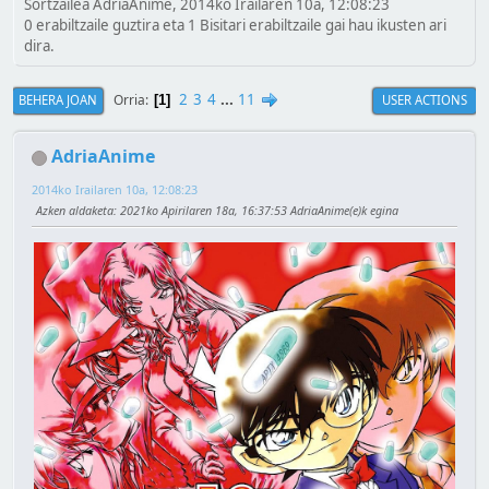
Sortzailea AdriaAnime, 2014ko Irailaren 10a, 12:08:23
0 erabiltzaile guztira eta 1 Bisitari erabiltzaile gai hau ikusten ari
dira.
2
3
4
...
11
Orria
BEHERA JOAN
USER ACTIONS
1
AdriaAnime
2014ko Irailaren 10a, 12:08:23
Azken aldaketa
: 2021ko Apirilaren 18a, 16:37:53 AdriaAnime(e)k egina