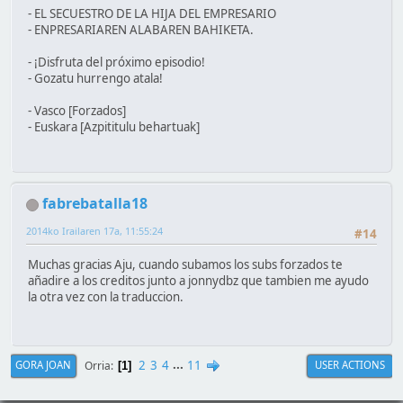
- EL SECUESTRO DE LA HIJA DEL EMPRESARIO
- ENPRESARIAREN ALABAREN BAHIKETA.
- ¡Disfruta del próximo episodio!
- Gozatu hurrengo atala!
- Vasco [Forzados]
- Euskara [Azpititulu behartuak]
fabrebatalla18
2014ko Irailaren 17a, 11:55:24
#14
Muchas gracias Aju, cuando subamos los subs forzados te
añadire a los creditos junto a jonnydbz que tambien me ayudo
la otra vez con la traduccion.
2
3
4
...
11
Orria
GORA JOAN
USER ACTIONS
1