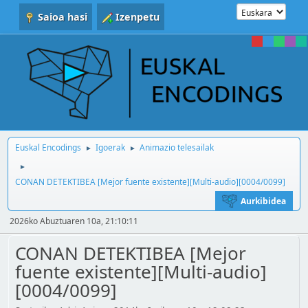
Saioa hasi
Izenpetu
Euskal Encodings
Igoerak
Animazio telesailak
►
►
►
CONAN DETEKTIBEA [Mejor fuente existente][Multi-audio][0004/0099]
Aurkibidea
2026ko Abuztuaren 10a, 21:10:11
CONAN DETEKTIBEA [Mejor
fuente existente][Multi-audio]
[0004/0099]