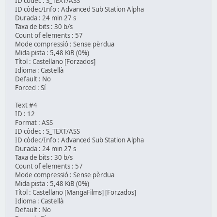
ID còdec : S_TEXT/ASS
ID còdec/Info : Advanced Sub Station Alpha
Durada : 24 min 27 s
Taxa de bits : 30 b/s
Count of elements : 57
Mode compressió : Sense pèrdua
Mida pista : 5,48 KiB (0%)
Títol : Castellano [Forzados]
Idioma : Castellà
Default : No
Forced : Sí
Text #4
ID : 12
Format : ASS
ID còdec : S_TEXT/ASS
ID còdec/Info : Advanced Sub Station Alpha
Durada : 24 min 27 s
Taxa de bits : 30 b/s
Count of elements : 57
Mode compressió : Sense pèrdua
Mida pista : 5,48 KiB (0%)
Títol : Castellano [MangaFilms] [Forzados]
Idioma : Castellà
Default : No