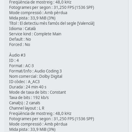
Freqüència de mostreig : 48,0 kHz
Fotogrames per segon : 31,250 FPS (1536 SPF)
Mode compressió : Amb pèrdua
Mida pista : 33,9 MiB (3%)
Títol : El detectiu més famós del segle [Valencià]
Idioma : Català
Service kind : Complete Main
Default : No
Forced : No
Àudio #3
ID : 4
Format : AC-3
Format/Info : Audio Coding 3
Nom comercial : Dolby Digital
ID còdec : A_AC3
Durada : 24 min 40 s
Mode de taxa de bits : Constant
Taxa de bits : 192 kb/s
Canal(s) : 2 canals
Channel layout : L R
Freqüència de mostreig : 48,0 kHz
Fotogrames per segon : 31,250 FPS (1536 SPF)
Mode compressió : Amb pèrdua
Mida pista : 33,9 MiB (3%)