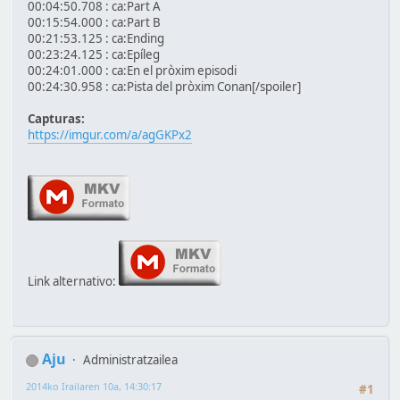
00:04:50.708 : ca:Part A
00:15:54.000 : ca:Part B
00:21:53.125 : ca:Ending
00:23:24.125 : ca:Epíleg
00:24:01.000 : ca:En el pròxim episodi
00:24:30.958 : ca:Pista del pròxim Conan[/spoiler]
Capturas:
https://imgur.com/a/agGKPx2
Link alternativo:
Aju
Administratzailea
2014ko Irailaren 10a, 14:30:17
#1