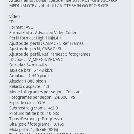
Attachments : Conan Episode Title.ttf / A-OTF-SHINGOPRO-
MEDIUM.OTF / calibrib.ttf / A-OTF SHIN GO PRO B.OTF
Vídeo
ID : 1
Format : AVC
Format/Info : Advanced Video Codec
Perfil format : High 10@L4.1
Ajustos del perfil : CABAC / 5 Ref Frames
Ajustos del perfil, CABAC : Sí
Ajustos del perfil, RefFrames : 5 fotogrames
ID còdec : V_MPEG4/ISO/AVC
Durada : 24 min 40 s
Taxa de bits : 6 148 kb/s
Amplada : 1 440 píxels
Alçada : 1 080 píxels
Relació d'aspecte : 4:3
Mode fotogrames per segon : Constant
Fotogrames per segon : 24,000 FPS
Espai de color : YUV
Submostreig croma : 4:2:0
Profunditat de bits : 10 bits
Tipus d'escaneig : Progressiu
Bits/(píxel*fotograma) : 0.165
Mida pista : 1,06 GiB (82%)