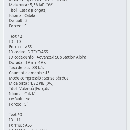
Mida pista : 5,58 KiB (0%)
Títol : Català [Forçats]
Idioma : Català
Default : Sí
Forced : Sí
Text #2
ID : 10
Format : ASS
ID còdec : S_TEXT/ASS
ID còdec/Info : Advanced Sub Station Alpha
Durada : 19 min 49 s
Taxa de bits : 33 b/s
Count of elements : 45
Mode compressió : Sense pèrdua
Mida pista : 4,82 KiB (0%)
Títol : Valencià [Forçats]
Idioma : Català
Default : No
Forced : Sí
Text #3
ID : 11
Format : ASS