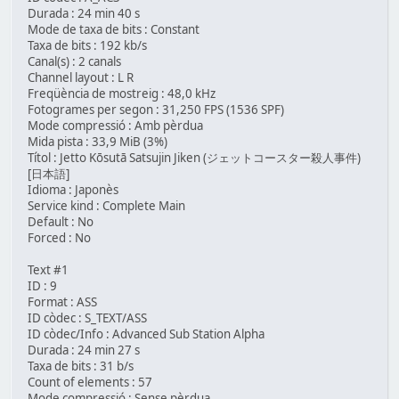
Durada : 24 min 40 s
Mode de taxa de bits : Constant
Taxa de bits : 192 kb/s
Canal(s) : 2 canals
Channel layout : L R
Freqüència de mostreig : 48,0 kHz
Fotogrames per segon : 31,250 FPS (1536 SPF)
Mode compressió : Amb pèrdua
Mida pista : 33,9 MiB (3%)
Títol : Jetto Kōsutā Satsujin Jiken (ジェットコースター殺人事件)
[日本語]
Idioma : Japonès
Service kind : Complete Main
Default : No
Forced : No
Text #1
ID : 9
Format : ASS
ID còdec : S_TEXT/ASS
ID còdec/Info : Advanced Sub Station Alpha
Durada : 24 min 27 s
Taxa de bits : 31 b/s
Count of elements : 57
Mode compressió : Sense pèrdua