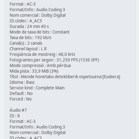
Format : AC-3
Format/Info : Audio Coding 3
Nom comercial : Dolby Digital
ID còdec : A_AC3
Durada : 24 min 40 s
Mode de taxa de bits : Constant
Taxa de bits : 192 kb/s
Canal(s) : 2 canals
Channel layout : L R
Freqüència de mostreig : 48,0 kHz
Fotogrames per segon : 31,250 FPS (1536 SPF)
Mode compressió : Amb pèrdua
Mida pista : 33,9 MiB (3%)
Títol : Mende honetako detektiberik ospetsuena [Euskera]
Idioma : Basc
Service kind : Complete Main
Default : No
Forced : No
Àudio #7
ID : 8
Format : AC-3
Format/Info : Audio Coding 3
Nom comercial : Dolby Digital
ID còdec : A_AC3