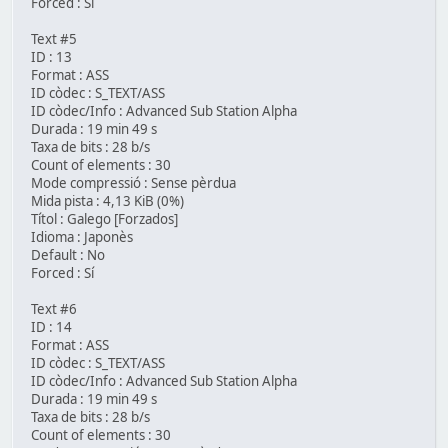
Forced : Sí
Text #5
ID : 13
Format : ASS
ID còdec : S_TEXT/ASS
ID còdec/Info : Advanced Sub Station Alpha
Durada : 19 min 49 s
Taxa de bits : 28 b/s
Count of elements : 30
Mode compressió : Sense pèrdua
Mida pista : 4,13 KiB (0%)
Títol : Galego [Forzados]
Idioma : Japonès
Default : No
Forced : Sí
Text #6
ID : 14
Format : ASS
ID còdec : S_TEXT/ASS
ID còdec/Info : Advanced Sub Station Alpha
Durada : 19 min 49 s
Taxa de bits : 28 b/s
Count of elements : 30