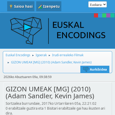
Saioa hasi
Izenpetu
Euskal Encodings
Igoerak
Irudi errealeko Filmak
►
►
GIZON UMEAK [MG] (2010) (Adam Sandler, Kevin James)
►
Aurkibidea
2026ko Abuztuaren 09a, 09:38:59
GIZON UMEAK [MG] (2010)
(Adam Sandler, Kevin James)
Sortzailea burrundaie, 2017ko Urtarrilaren 05a, 22:21:02
0 erabiltzaile guztira eta 1 Bisitari erabiltzaile gai hau ikusten ari
dira.