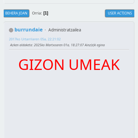
Orria
BEHERA JOAN
USER ACTIONS
1
burrundaie
Administratzailea
2017ko Urtarrilaren 05a, 22:21:02
Azken aldaketa
: 2025ko Martxoaren 01a, 18:27:07 Ainz(e)k egina
GIZON UMEAK