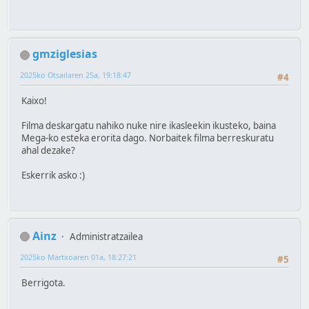
gmziglesias
2025ko Otsailaren 25a, 19:18:47
#4
Kaixo!
Filma deskargatu nahiko nuke nire ikasleekin ikusteko, baina
Mega-ko esteka erorita dago. Norbaitek filma berreskuratu
ahal dezake?
Eskerrik asko :)
Ainz
Administratzailea
2025ko Martxoaren 01a, 18:27:21
#5
Berrigota.