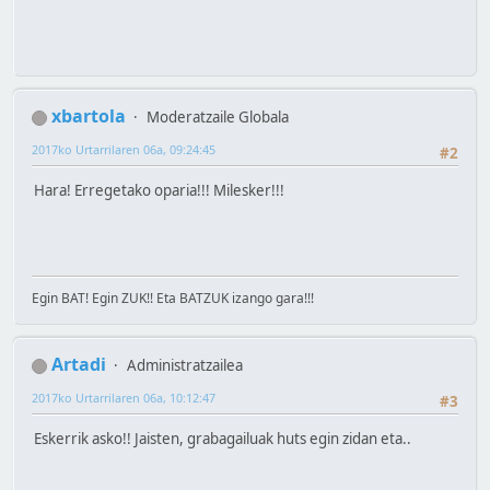
xbartola
Moderatzaile Globala
2017ko Urtarrilaren 06a, 09:24:45
#2
Hara! Erregetako oparia!!! Milesker!!!
Egin BAT! Egin ZUK!! Eta BATZUK izango gara!!!
Artadi
Administratzailea
2017ko Urtarrilaren 06a, 10:12:47
#3
Eskerrik asko!! Jaisten, grabagailuak huts egin zidan eta..