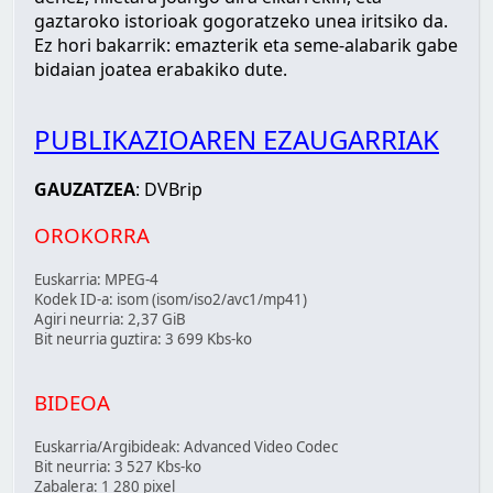
gaztaroko istorioak gogoratzeko unea iritsiko da.
Ez hori bakarrik: emazterik eta seme-alabarik gabe
bidaian joatea erabakiko dute.
PUBLIKAZIOAREN EZAUGARRIAK
GAUZATZEA
: DVBrip
OROKORRA
Euskarria: MPEG-4
Kodek ID-a: isom (isom/iso2/avc1/mp41)
Agiri neurria: 2,37 GiB
Bit neurria guztira: 3 699 Kbs-ko
BIDEOA
Euskarria/Argibideak: Advanced Video Codec
Bit neurria: 3 527 Kbs-ko
Zabalera: 1 280 pixel