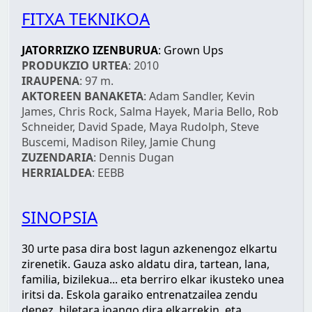
FITXA TEKNIKOA
JATORRIZKO IZENBURUA
: Grown Ups
PRODUKZIO URTEA
: 2010
IRAUPENA
: 97 m.
AKTOREEN BANAKETA
: Adam Sandler, Kevin
James, Chris Rock, Salma Hayek, Maria Bello, Rob
Schneider, David Spade, Maya Rudolph, Steve
Buscemi, Madison Riley, Jamie Chung
ZUZENDARIA
: Dennis Dugan
HERRIALDEA
: EEBB
SINOPSIA
30 urte pasa dira bost lagun azkenengoz elkartu
zirenetik. Gauza asko aldatu dira, tartean, lana,
familia, bizilekua... eta berriro elkar ikusteko unea
iritsi da. Eskola garaiko entrenatzailea zendu
denez, hiletara joango dira elkarrekin, eta