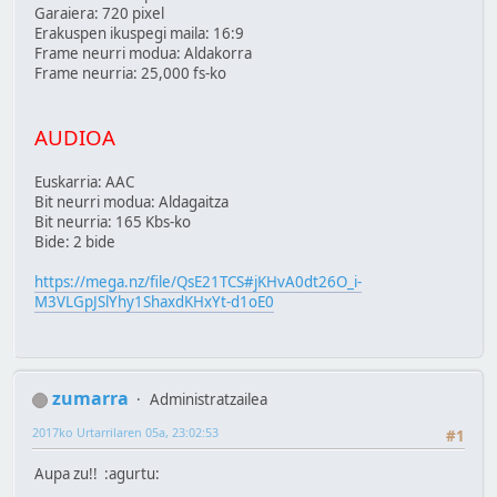
Garaiera: 720 pixel
Erakuspen ikuspegi maila: 16:9
Frame neurri modua: Aldakorra
Frame neurria: 25,000 fs-ko
AUDIOA
Euskarria: AAC
Bit neurri modua: Aldagaitza
Bit neurria: 165 Kbs-ko
Bide: 2 bide
https://mega.nz/file/QsE21TCS#jKHvA0dt26O_i-
M3VLGpJSlYhy1ShaxdKHxYt-d1oE0
zumarra
Administratzailea
2017ko Urtarrilaren 05a, 23:02:53
#1
Aupa zu!! :agurtu: