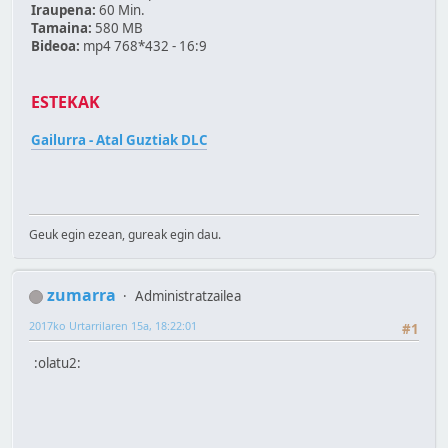
Iraupena:
60 Min.
Tamaina:
580 MB
Bideoa:
mp4 768*432 - 16:9
ESTEKAK
Gailurra - Atal Guztiak DLC
Geuk egin ezean, gureak egin dau.
zumarra
Administratzailea
2017ko Urtarrilaren 15a, 18:22:01
#1
:olatu2: