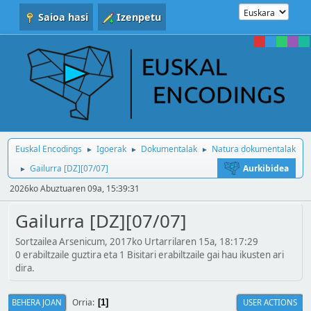
Saioa hasi
Izenpetu
Euskal Encodings
Igoerak
Dokumentalak
Natura dokumentalak
►
►
►
Gailurra [DZ][07/07]
Aurkibidea
►
2026ko Abuztuaren 09a, 15:39:31
Gailurra [DZ][07/07]
Sortzailea Arsenicum, 2017ko Urtarrilaren 15a, 18:17:29
0 erabiltzaile guztira eta 1 Bisitari erabiltzaile gai hau ikusten ari
dira.
Orria
BEHERA JOAN
USER ACTIONS
1