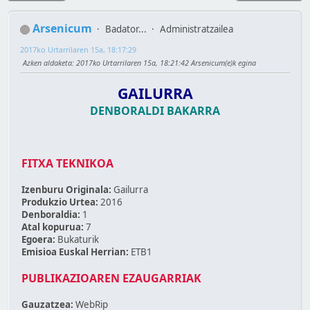
Arsenicum
Badator...
Administratzailea
2017ko Urtarrilaren 15a, 18:17:29
Azken aldaketa
: 2017ko Urtarrilaren 15a, 18:21:42 Arsenicum(e)k egina
GAILURRA
DENBORALDI BAKARRA
FITXA TEKNIKOA
Izenburu Originala:
Gailurra
Produkzio Urtea:
2016
Denboraldia:
1
Atal kopurua:
7
Egoera:
Bukaturik
Emisioa Euskal Herrian:
ETB1
PUBLIKAZIOAREN EZAUGARRIAK
Gauzatzea:
WebRip