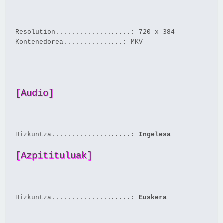
Resolution...................: 720 x 384
Kontenedorea...............: MKV
[Audio]
Hizkuntza....................:
Ingelesa
[Azpitituluak]
Hizkuntza....................:
Euskera