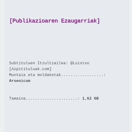
[Publikazioaren Ezaugarriak]
Subtituluen Itzultzailea: @Luistxo
[Azpitituluak.com]
Muntaia eta moldaketak..................:
Arsenicum
Tamaina......................:
1,62 GB