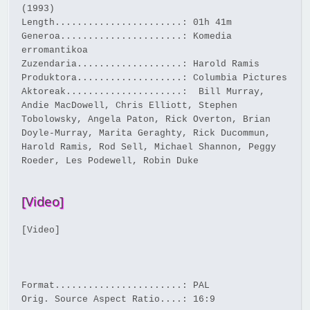
(1993)
Length.......................: 01h 41m
Generoa......................: Komedia
erromantikoa
Zuzendaria...................: Harold Ramis
Produktora...................: Columbia Pictures
Aktoreak.....................: Bill Murray,
Andie MacDowell, Chris Elliott, Stephen
Tobolowsky, Angela Paton, Rick Overton, Brian
Doyle-Murray, Marita Geraghty, Rick Ducommun,
Harold Ramis, Rod Sell, Michael Shannon, Peggy
Roeder, Les Podewell, Robin Duke
[Video]
[Video]
Format.......................: PAL
Orig. Source Aspect Ratio....: 16:9