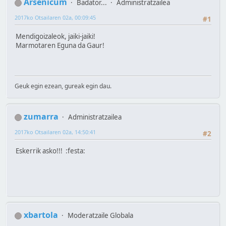
Arsenicum
Badator...
Administratzailea
2017ko Otsailaren 02a, 00:09:45
#1
Mendigoizaleok, jaiki-jaiki!
Marmotaren Eguna da Gaur!
Geuk egin ezean, gureak egin dau.
zumarra
Administratzailea
2017ko Otsailaren 02a, 14:50:41
#2
Eskerrik asko!!! :festa:
xbartola
Moderatzaile Globala