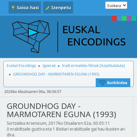
Saioa hasi
Izenpetu
Euskal Encodings
Igoerak
Irudi errealeko filmak [Azpititulatuta]
►
►
GROUNDHOG DAY - MARMOTAREN EGUNA (1993)
►
Aurkibidea
2026ko Abuztuaren 06a, 06:56:57
GROUNDHOG DAY -
MARMOTAREN EGUNA (1993)
Sortzailea Arsenicum, 2017ko Otsailaren 02a, 00:05:11
0 erabiltzaile guztira eta 1 Bisitari erabiltzaile gai hau ikusten ari
dira.