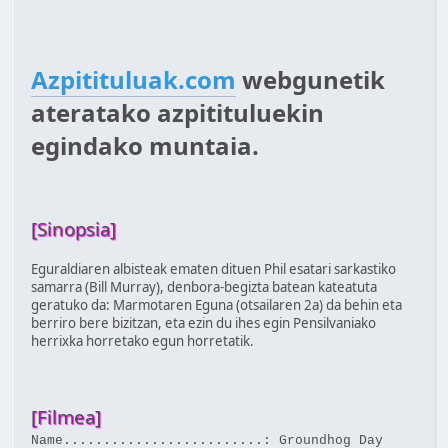
Azpitituluak.com
webgunetik
ateratako azpitituluekin
egindako muntaia.
[Sinopsia]
Eguraldiaren albisteak ematen dituen Phil esatari sarkastiko
samarra (Bill Murray), denbora-begizta batean kateatuta
geratuko da: Marmotaren Eguna (otsailaren 2a) da behin eta
berriro bere bizitzan, eta ezin du ihes egin Pensilvaniako
herrixka horretako egun horretatik.
[Filmea]
Name.........................: Groundhog Day