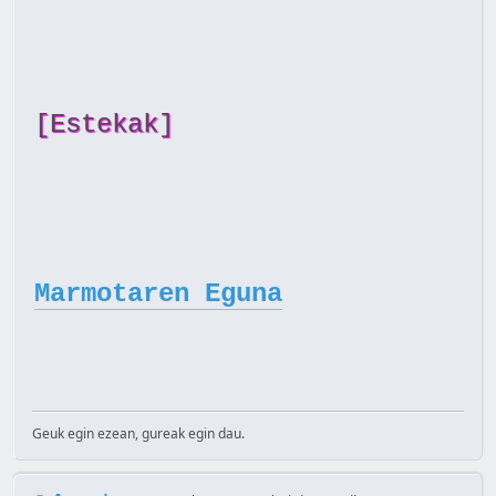
[Estekak]
Marmotaren Eguna
Geuk egin ezean, gureak egin dau.