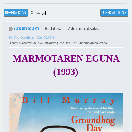
Orria
BEHERA JOAN
USER ACTIONS
1
Arsenicum
Badator...
Administratzailea
2017ko Otsailaren 02a, 00:05:11
Azken aldaketa
: 2018ko Uztailaren 28a, 00:51:38 Arsenicum(e)k egina
MARMOTAREN EGUNA
(1993)