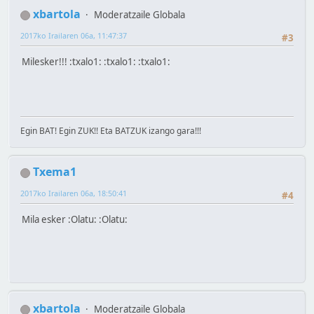
xbartola
Moderatzaile Globala
2017ko Irailaren 06a, 11:47:37
#3
Milesker!!! :txalo1: :txalo1: :txalo1:
Egin BAT! Egin ZUK!! Eta BATZUK izango gara!!!
Txema1
2017ko Irailaren 06a, 18:50:41
#4
Mila esker :Olatu: :Olatu:
xbartola
Moderatzaile Globala