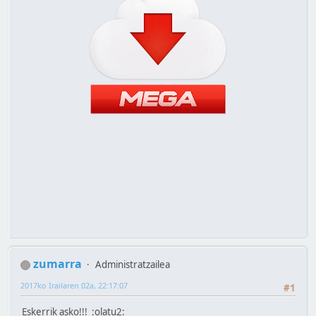
zumarra
Administratzailea
2017ko Irailaren 02a, 22:17:07
#1
Eskerrik asko!!! :olatu2: