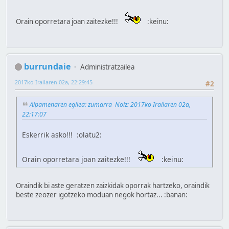
Orain oporretara joan zaitezke!!!
:keinu:
burrundaie
Administratzailea
2017ko Irailaren 02a, 22:29:45
#2
Aipamenaren egilea: zumarra Noiz: 2017ko Irailaren 02a,
22:17:07
Eskerrik asko!!! :olatu2:
Orain oporretara joan zaitezke!!!
:keinu:
Oraindik bi aste geratzen zaizkidak oporrak hartzeko, oraindik
beste zeozer igotzeko moduan negok hortaz... :banan: