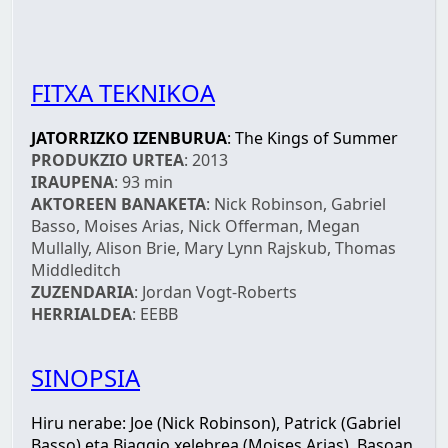
FITXA TEKNIKOA
JATORRIZKO IZENBURUA
: The Kings of Summer
PRODUKZIO URTEA
: 2013
IRAUPENA
: 93 min
AKTOREEN BANAKETA
: Nick Robinson, Gabriel
Basso, Moises Arias, Nick Offerman, Megan
Mullally, Alison Brie, Mary Lynn Rajskub, Thomas
Middleditch
ZUZENDARIA
: Jordan Vogt-Roberts
HERRIALDEA
: EEBB
SINOPSIA
Hiru nerabe: Joe (Nick Robinson), Patrick (Gabriel
Basso) eta Biaggio xelebrea (Moises Arias). Basoan