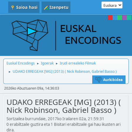
Saioa hasi
Izenpetu
Euskal Encodings
Igoerak
Irudi errealeko Filmak
►
►
UDAKO ERREGEAK [MG] (2013) ( Nick Robinson, Gabriel Basso )
►
Aurkibidea
2026ko Abuztuaren 09a, 14:36:03
UDAKO ERREGEAK [MG] (2013) (
Nick Robinson, Gabriel Basso )
Sortzailea burrundaie, 2017ko Irailaren 02a, 21:59:31
0 erabiltzaile guztira eta 1 Bisitari erabiltzaile gai hau ikusten ari
dira.