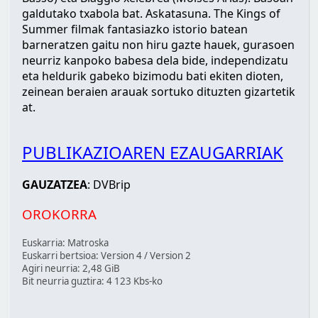
galdutako txabola bat. Askatasuna. The Kings of
Summer filmak fantasiazko istorio batean
barneratzen gaitu non hiru gazte hauek, gurasoen
neurriz kanpoko babesa dela bide, independizatu
eta heldurik gabeko bizimodu bati ekiten dioten,
zeinean beraien arauak sortuko dituzten gizartetik
at.
PUBLIKAZIOAREN EZAUGARRIAK
GAUZATZEA
: DVBrip
OROKORRA
Euskarria: Matroska
Euskarri bertsioa: Version 4 / Version 2
Agiri neurria: 2,48 GiB
Bit neurria guztira: 4 123 Kbs-ko