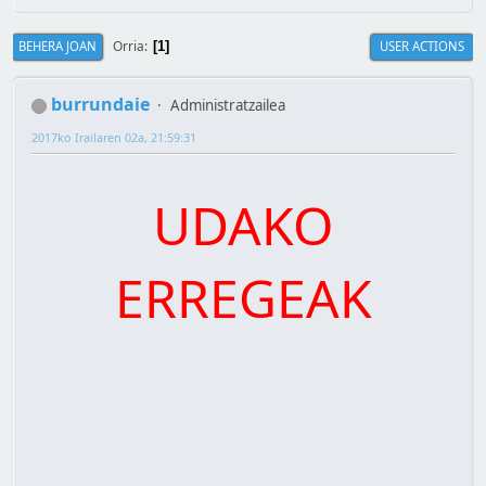
Orria
BEHERA JOAN
USER ACTIONS
1
burrundaie
Administratzailea
2017ko Irailaren 02a, 21:59:31
UDAKO
ERREGEAK