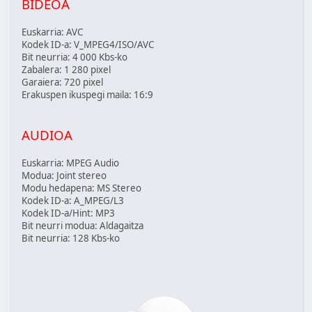
BIDEOA
Euskarria: AVC
Kodek ID-a: V_MPEG4/ISO/AVC
Bit neurria: 4 000 Kbs-ko
Zabalera: 1 280 pixel
Garaiera: 720 pixel
Erakuspen ikuspegi maila: 16:9
AUDIOA
Euskarria: MPEG Audio
Modua: Joint stereo
Modu hedapena: MS Stereo
Kodek ID-a: A_MPEG/L3
Kodek ID-a/Hint: MP3
Bit neurri modua: Aldagaitza
Bit neurria: 128 Kbs-ko