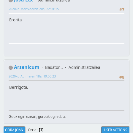
2020ko Martxoaren 20a, 22:01:15
#7
Erorita
Arsenicum
Badator...
Administratzailea
2020ko Apirilaren 18a, 19:50:23
#8
Berrigota.
Geuk egin ezean, gureak egin dau.
Orria
GORA JOAN
USER ACTIONS
1