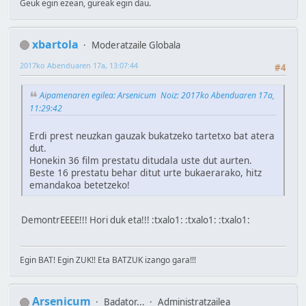
Geuk egin ezean, gureak egin dau.
xbartola
Moderatzaile Globala
2017ko Abenduaren 17a, 13:07:44
#4
Aipamenaren egilea: Arsenicum Noiz: 2017ko Abenduaren 17a,
11:29:42
Erdi prest neuzkan gauzak bukatzeko tartetxo bat atera
dut.
Honekin 36 film prestatu ditudala uste dut aurten.
Beste 16 prestatu behar ditut urte bukaerarako, hitz
emandakoa betetzeko!
DemontrEEEE!!! Hori duk eta!!! :txalo1: :txalo1: :txalo1:
Egin BAT! Egin ZUK!! Eta BATZUK izango gara!!!
Arsenicum
Badator...
Administratzailea