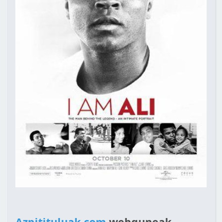
Azpitituluak.com
webguneak