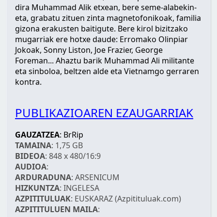
dira Muhammad Alik etxean, bere seme-alabekin-
eta, grabatu zituen zinta magnetofonikoak, familia
gizona erakusten baitigute. Bere kirol bizitzako
mugarriak ere hotxe daude: Erromako Olinpiar
Jokoak, Sonny Liston, Joe Frazier, George
Foreman... Ahaztu barik Muhammad Ali militante
eta sinboloa, beltzen alde eta Vietnamgo gerraren
kontra.
PUBLIKAZIOAREN EZAUGARRIAK
GAUZATZEA
: BrRip
TAMAINA
: 1,75 GB
BIDEOA
: 848 x 480/16:9
AUDIOA
:
ARDURADUNA
: ARSENICUM
HIZKUNTZA
: INGELESA
AZPITITULUAK
: EUSKARAZ (Azpitituluak.com)
AZPITITULUEN MAILA
: