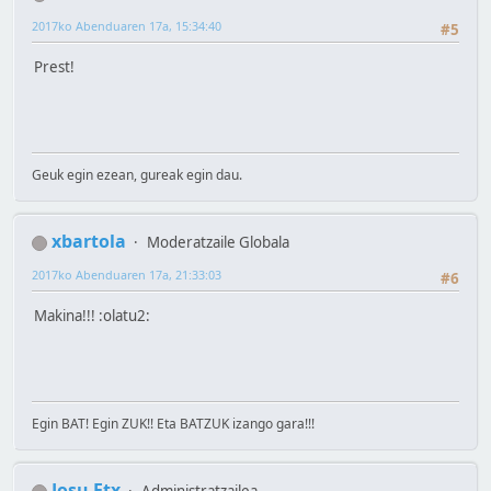
2017ko Abenduaren 17a, 15:34:40
#5
Prest!
Geuk egin ezean, gureak egin dau.
xbartola
Moderatzaile Globala
2017ko Abenduaren 17a, 21:33:03
#6
Makina!!! :olatu2:
Egin BAT! Egin ZUK!! Eta BATZUK izango gara!!!
Josu Etx
Administratzailea