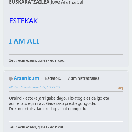
EUSKARATZAILEA
:Joxe Aranzabal
ESTEKAK
I AM ALI
Geuk egin ezean, gureak egin dau.
Arsenicum
Badator...
Administratzailea
2017ko Abenduaren 17a, 10:22:20
#1
Oraindik esteka jarri gabe dago. Fitxategia ez da igo eta
aurreratu egin naiz. Gauerako prest egongo da.
Dokumental sailan ere kopia bat egingo dut.
Geuk egin ezean, gureak egin dau.