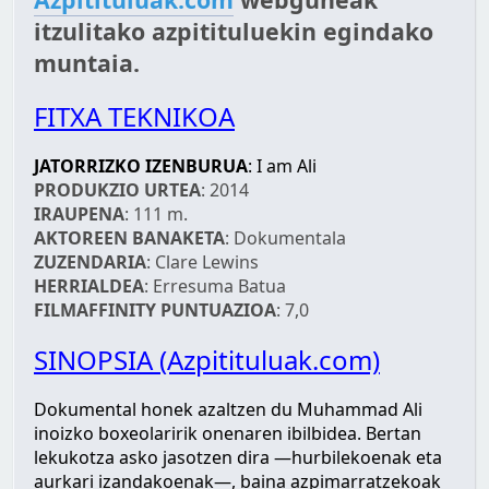
itzulitako azpitituluekin egindako
muntaia.
FITXA TEKNIKOA
JATORRIZKO IZENBURUA
: I am Ali
PRODUKZIO URTEA
: 2014
IRAUPENA
: 111 m.
AKTOREEN BANAKETA
: Dokumentala
ZUZENDARIA
: Clare Lewins
HERRIALDEA
: Erresuma Batua
FILMAFFINITY PUNTUAZIOA
: 7,0
SINOPSIA (Azpitituluak.com)
Dokumental honek azaltzen du Muhammad Ali
inoizko boxeolaririk onenaren ibilbidea. Bertan
lekukotza asko jasotzen dira —hurbilekoenak eta
aurkari izandakoenak—, baina azpimarratzekoak