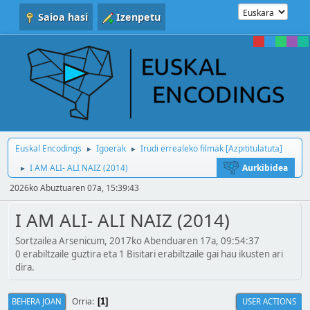
Saioa hasi
Izenpetu
Euskal Encodings
Igoerak
Irudi errealeko filmak [Azpititulatuta]
►
►
I AM ALI- ALI NAIZ (2014)
Aurkibidea
►
2026ko Abuztuaren 07a, 15:39:43
I AM ALI- ALI NAIZ (2014)
Sortzailea Arsenicum, 2017ko Abenduaren 17a, 09:54:37
0 erabiltzaile guztira eta 1 Bisitari erabiltzaile gai hau ikusten ari
dira.
Orria
BEHERA JOAN
USER ACTIONS
1