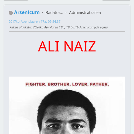
Arsenicum
Badator...
Administratzailea
2017ko Abenduaren 17a, 09:54:37
Azken aldaketa
: 2020ko Apirilaren 18a, 19:50:16 Arsenicum(e)k egina
ALI NAIZ