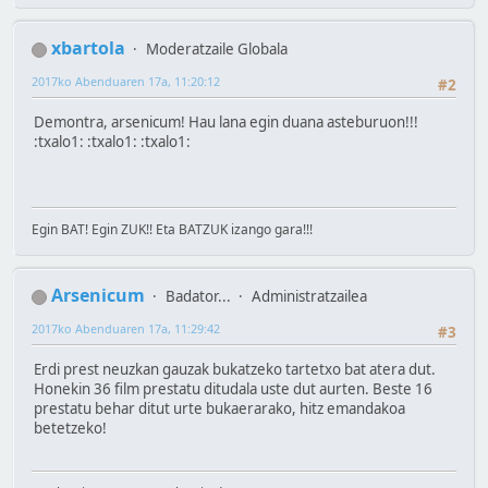
xbartola
Moderatzaile Globala
2017ko Abenduaren 17a, 11:20:12
#2
Demontra, arsenicum! Hau lana egin duana asteburuon!!!
:txalo1: :txalo1: :txalo1:
Egin BAT! Egin ZUK!! Eta BATZUK izango gara!!!
Arsenicum
Badator...
Administratzailea
2017ko Abenduaren 17a, 11:29:42
#3
Erdi prest neuzkan gauzak bukatzeko tartetxo bat atera dut.
Honekin 36 film prestatu ditudala uste dut aurten. Beste 16
prestatu behar ditut urte bukaerarako, hitz emandakoa
betetzeko!