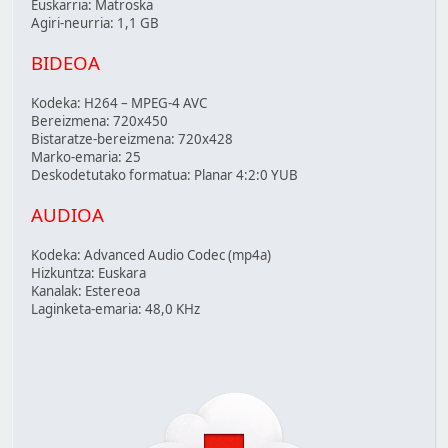
Euskarria: Matroska
Agiri-neurria: 1,1 GB
BIDEOA
Kodeka: H264 – MPEG-4 AVC
Bereizmena: 720x450
Bistaratze-bereizmena: 720x428
Marko-emaria: 25
Deskodetutako formatua: Planar 4:2:0 YUB
AUDIOA
Kodeka: Advanced Audio Codec (mp4a)
Hizkuntza: Euskara
Kanalak: Estereoa
Laginketa-emaria: 48,0 KHz