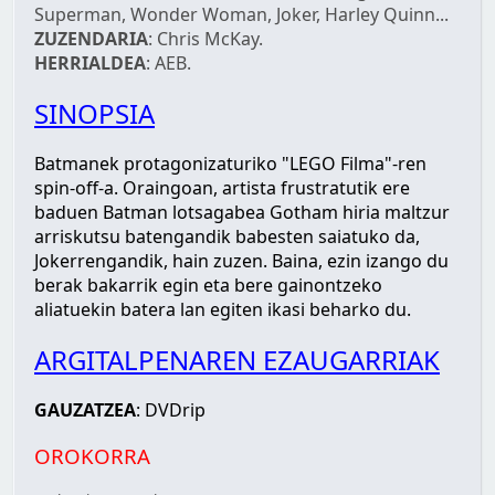
Superman, Wonder Woman, Joker, Harley Quinn...
ZUZENDARIA
: Chris McKay.
HERRIALDEA
: AEB.
SINOPSIA
Batmanek protagonizaturiko "LEGO Filma"-ren
spin-off-a. Oraingoan, artista frustratutik ere
baduen Batman lotsagabea Gotham hiria maltzur
arriskutsu batengandik babesten saiatuko da,
Jokerrengandik, hain zuzen. Baina, ezin izango du
berak bakarrik egin eta bere gainontzeko
aliatuekin batera lan egiten ikasi beharko du.
ARGITALPENAREN EZAUGARRIAK
GAUZATZEA
: DVDrip
OROKORRA