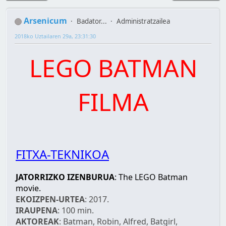
Arsenicum
Badator...
Administratzailea
2018ko Uztailaren 29a, 23:31:30
LEGO BATMAN
FILMA
FITXA-TEKNIKOA
JATORRIZKO IZENBURUA
: The LEGO Batman
movie.
EKOIZPEN-URTEA
: 2017.
IRAUPENA
: 100 min.
AKTOREAK
: Batman, Robin, Alfred, Batgirl,