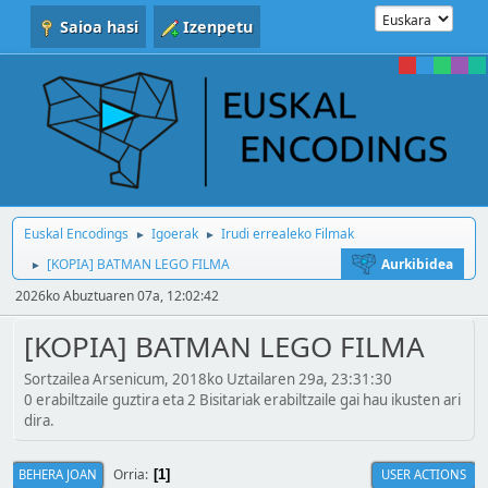
Saioa hasi
Izenpetu
Euskal Encodings
Igoerak
Irudi errealeko Filmak
►
►
[KOPIA] BATMAN LEGO FILMA
Aurkibidea
►
2026ko Abuztuaren 07a, 12:02:42
[KOPIA] BATMAN LEGO FILMA
Sortzailea Arsenicum, 2018ko Uztailaren 29a, 23:31:30
0 erabiltzaile guztira eta 2 Bisitariak erabiltzaile gai hau ikusten ari
dira.
Orria
BEHERA JOAN
USER ACTIONS
1