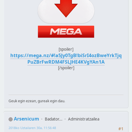
[spoiler]
https://mega.nz/#!a5Jy0TgB!biSrI4ozBweYrkTjq
PuZBrFwRDM4FSLJHE4KVgYAn1A
[/spoiler]
Geuk egin ezean, gureak egin dau.
Arsenicum
Badator...
Administratzailea
2018ko Uztailaren 30a, 11:56:48
#1