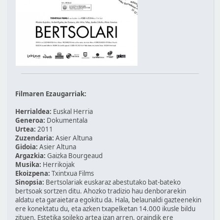
Filmaren Ezaugarriak:
Herrialdea:
Euskal Herria
Generoa:
Dokumentala
Urtea:
2011
Zuzendaria:
Asier Altuna
Gidoia:
Asier Altuna
Argazkia:
Gaizka Bourgeaud
Musika:
Herrikojak
Ekoizpena:
Txintxua Films
Sinopsia:
Bertsolariak euskaraz abestutako bat-bateko
bertsoak sortzen ditu. Ahozko tradizio hau denborarekin
aldatu eta garaietara egokitu da. Hala, belaunaldi gazteenekin
ere konektatu du, eta azken txapelketan 14.000 ikusle bildu
zituen. Estetika soileko artea izan arren, oraindik ere