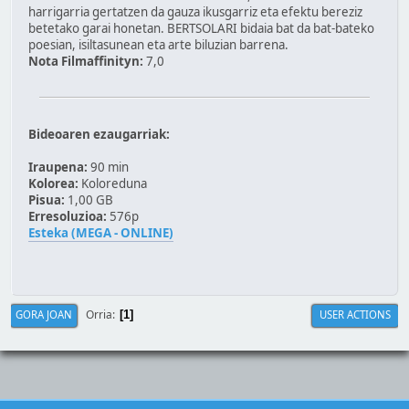
harrigarria gertatzen da gauza ikusgarriz eta efektu bereziz
betetako garai honetan. BERTSOLARI bidaia bat da bat-bateko
poesian, isiltasunean eta arte biluzian barrena.
Nota Filmaffinityn:
7,0
Bideoaren ezaugarriak:
Iraupena:
90 min
Kolorea:
Koloreduna
Pisua:
1,00 GB
Erresoluzioa:
576p
Esteka (MEGA - ONLINE)
Orria
GORA JOAN
USER ACTIONS
1