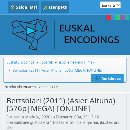
Saioa hasi
Izenpetu
Euskal Encodings
Igoerak
Irudi errealeko Filmak
►
►
Bertsolari (2011) (Asier Altuna) [576p|MEGA] [ONLINE]
►
Aurkibidea
2026ko Abuztuaren 07a, 00:21:06
Bertsolari (2011) (Asier Altuna)
[576p|MEGA] [ONLINE]
Sortzailea arrakala, 2020ko Ekainaren 08a, 23:13:10
0 erabiltzaile guztira eta 1 Bisitari erabiltzaile gai hau ikusten ari
dira.