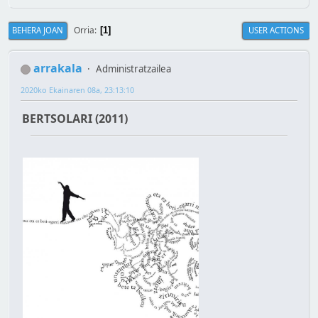
Orria
BEHERA JOAN
USER ACTIONS
1
arrakala
Administratzailea
2020ko Ekainaren 08a, 23:13:10
BERTSOLARI (2011)