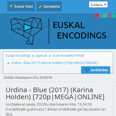
Saioa hasi
Izenpetu
Euskal Encodings
Igoerak
Irudi errealeko Filmak
►
►
Urdina - Blue (2017) (Karina Holden) [720p|MEGA|ONLINE]
►
Aurkibidea
2026ko Abuztuaren 07a, 00:00:59
Urdina - Blue (2017) (Karina
Holden) [720p|MEGA|ONLINE]
Sortzailea arrakala, 2023ko Martxoaren 04a, 15:34:50
0 erabiltzaile guztira eta 1 Bisitari erabiltzaile gai hau ikusten ari
dira.