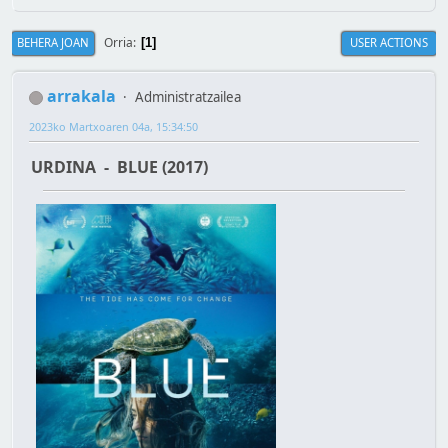
Orria
BEHERA JOAN
USER ACTIONS
1
arrakala
Administratzailea
2023ko Martxoaren 04a, 15:34:50
URDINA - BLUE (2017)