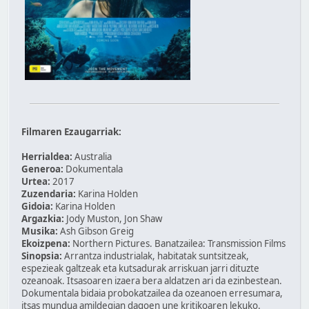
Filmaren Ezaugarriak:
Herrialdea:
Australia
Generoa:
Dokumentala
Urtea:
2017
Zuzendaria:
Karina Holden
Gidoia:
Karina Holden
Argazkia:
Jody Muston, Jon Shaw
Musika:
Ash Gibson Greig
Ekoizpena:
Northern Pictures. Banatzailea: Transmission Films
Sinopsia:
Arrantza industrialak, habitatak suntsitzeak,
espezieak galtzeak eta kutsadurak arriskuan jarri dituzte
ozeanoak. Itsasoaren izaera bera aldatzen ari da ezinbestean.
Dokumentala bidaia probokatzailea da ozeanoen erresumara,
itsas mundua amildegian dagoen une kritikoaren lekuko.