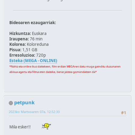
Bideoaren ezaugarriak:
Hizkuntza:
Euskara
Iraupena:
76 min
Kolorea:
Koloreduna
Pisua:
1,51 GB
Erresoluzioa:
720p
Esteka (MEGA - ONLINE)
*Nahiz eta online ikus daitekeen, film erdian MEGAren datu muga gainditu duzunaren
abisua agertu eta filma eten daiteke, beraz jaistea gomendatzen da*
petpunk
2023ko Martxoaren 07a, 12:52:33
#1
Mila esker!!