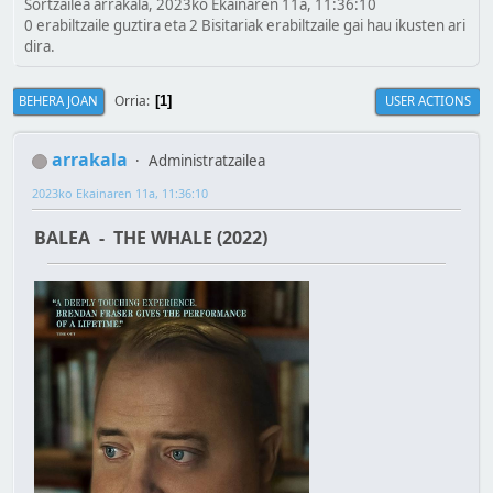
Sortzailea arrakala, 2023ko Ekainaren 11a, 11:36:10
0 erabiltzaile guztira eta 2 Bisitariak erabiltzaile gai hau ikusten ari
dira.
Orria
BEHERA JOAN
USER ACTIONS
1
arrakala
Administratzailea
2023ko Ekainaren 11a, 11:36:10
BALEA - THE WHALE (2022)