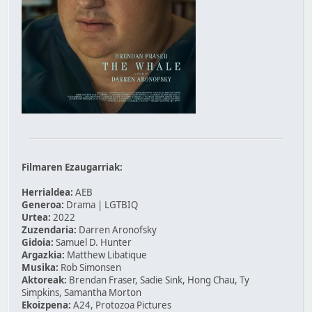
Filmaren Ezaugarriak:
Herrialdea:
AEB
Generoa:
Drama | LGTBIQ
Urtea:
2022
Zuzendaria:
Darren Aronofsky
Gidoia:
Samuel D. Hunter
Argazkia:
Matthew Libatique
Musika:
Rob Simonsen
Aktoreak:
Brendan Fraser, Sadie Sink, Hong Chau, Ty
Simpkins, Samantha Morton
Ekoizpena:
A24, Protozoa Pictures