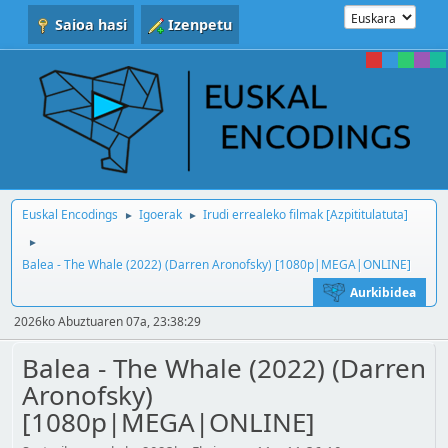
Saioa hasi
Izenpetu
Euskal Encodings
Igoerak
Irudi errealeko filmak [Azpititulatuta]
►
►
►
Balea - The Whale (2022) (Darren Aronofsky) [1080p|MEGA|ONLINE]
Aurkibidea
2026ko Abuztuaren 07a, 23:38:29
Balea - The Whale (2022) (Darren
Aronofsky)
[1080p|MEGA|ONLINE]