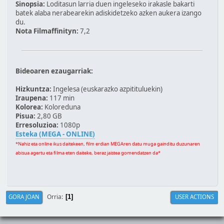
Sinopsia:
Loditasun larria duen ingeleseko irakasle bakarti
batek alaba nerabearekin adiskidetzeko azken aukera izango
du.
Nota Filmaffinityn:
7,2
Bideoaren ezaugarriak:
Hizkuntza:
Ingelesa (euskarazko azpitituluekin)
Iraupena:
117 min
Kolorea:
Koloreduna
Pisua:
2,80 GB
Erresoluzioa:
1080p
Esteka (MEGA - ONLINE)
*Nahiz eta online ikus daitekeen, film erdian MEGAren datu muga gainditu duzunaren
abisua agertu eta filma eten daiteke, beraz jaistea gomendatzen da*
Orria
GORA JOAN
USER ACTIONS
1